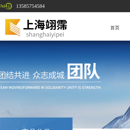
13585754584
首页