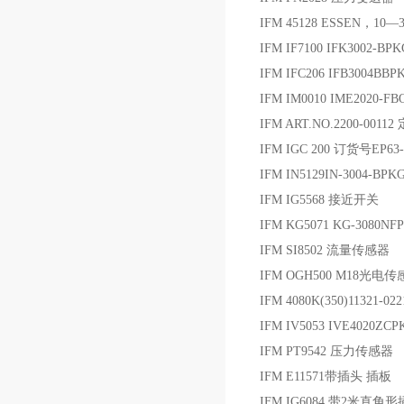
IFM 45128 ESSEN，1
IFM IF7100 IFK3002-B
IFM IFC206 IFB3004BB
IFM IM0010 IME2020-
IFM ART.NO.2200-001
IFM IGC 200 订货号EP
IFM IN5129IN-3004-B
IFM IG5568 接近开关
IFM KG5071 KG-3080NF
IFM SI8502 流量传感器
IFM OGH500 M18光电
IFM 4080K(350)11321-
IFM IV5053 IVE4020Z
IFM PT9542 压力传感器
IFM E11571带插头 插板
IFM IG6084 带2米直