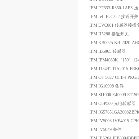
IFM PT633-R350-1APS
IFM ref. IGC222 接近开关
IFM EVC001 传感器接插
IFM II5288 接近开关
IFM KB0025 KB-2020-A
IFM IB5065 传感器
IFM IFM4080K（150）12
IFM 115491 11A2015
IFM OF 5027 OFB-FPK
IFM IG10908 备件
IFM SI1000 E40099 E11
IFM O5P500 光电传感器
IFM IG57651GA3008Z
IFM IV5003 IVE4015-
IFM IV5049 备件
IFM IFS204 IFB3004B