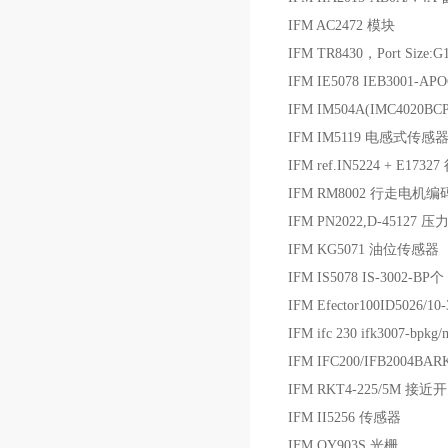
IFM AC2472 模块
IFM TR8430，Port Size:
IFM IE5078 IEB3001-
IFM IM504A(IMC4020B
IFM IM5119 电感式传感器
IFM ref.IN5224 + E173
IFM RM8002 行走电机编
IFM PN2022,D-45127
IFM KG5071 油位传感器
IFM IS5078 IS-3002-B
IFM Efector100ID5026/
IFM ifc 230 ifk3007-bpkg
IFM IFC200/IFB2004BA
IFM RKT4-225/5M 接
IFM II5256 传感器
IFM OY903S 光栅