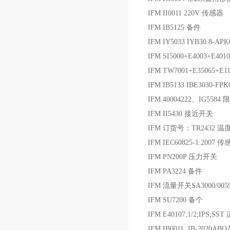
IFM II0011 220V 传感器
IFM IB5125 备件
IFM IY5033 IYB30.8-A
IFM SI5000+E4003+E4
IFM TW7001+E35065+E
IFM IB5133 IBE3030-
IFM 40004222、IG5584
IFM II5430 接近开关
IFM 订货号：TR2432 温
IFM IEC60825-1:2007 
IFM PN200P 压力开关
IFM PA3224 备件
IFM 流量开关SA3000/0059
IFM SU7200 备个
IFM E40107;1/2;IPS;SS
IFM IB0011 IB-2020AB