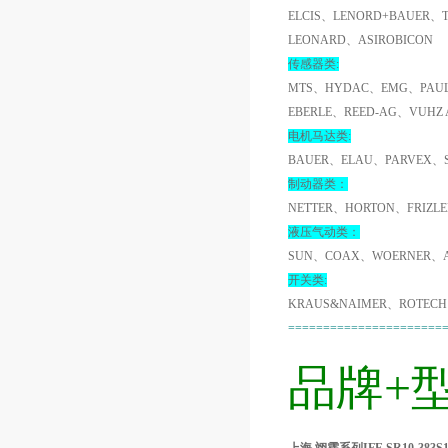
ELCIS、LENORD+BAUER、
LEONARD、ASIROBICON
传感器类:
MTS、HYDAC、EMG、PAUL
EBERLE、REED-AG、VUHZ
电机马达类:
BAUER、ELAU、PARVEX、
制动器类：
NETTER、HORTON、FRIZL
液压气动类：
SUN、COAX、WOERNER、A
开关类:
KRAUS&NAIMER、ROTECH
======================
品牌+