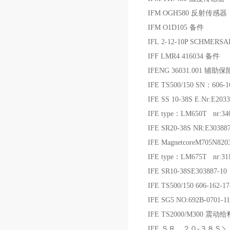
IFM OGH580 反射传感器
IFM O1D105 备件
IFL 2-12-10P SCHMERS
IFF LMR4 416034 备件
IFENG 36031.001 辅助
IFE TS500/150 SN：606-
IFE SS 10-38S E.Nr:E
IFE type：LM650T nr:3
IFE SR20-38S NR:E3038
IFE MagnetcoreM705N8
IFE type：LM675T nr:3
IFE SR10-38SE303887
IFE TS500/150 606-162-
IFE SG5 NO:692B-0701-
IFE TS2000/M300 震动
IFE ＳＲ ２０-３８Ｓ