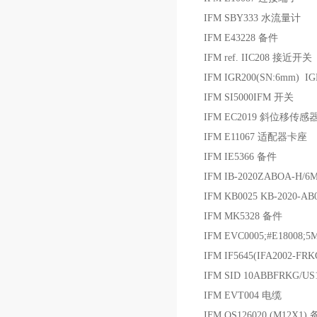
IFM SBY333 水流量计
IFM E43228 备件
IFM ref. IIC208 接近开关
IFM IGR200(SN:6mm)
IFM SI5000IFM 开关
IFM EC2019 斜位移传感
IFM E11067 适配器卡座
IFM IE5366 备件
IFM IB-2020ZABOA-H/
IFM KB0025 KB-2020-AB
IFM MK5328 备件
IFM EVC0005;#E1800
IFM IF5645(IFA2002-F
IFM SID 10ABBFRKG/
IFM EVT004 电缆
IFM OS126020 (M12X1)