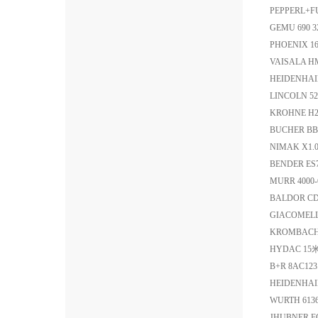
PEPPERL+F
GEMU 690 32
PHOENIX 1669
VAISALA 
HEIDENHAIN
LINCOLN 5
KROHNE H2
BUCHER BBV
NIMAK X1.0
BENDER ES
MURR 4000-
BALDOR C
GIACOMELL
KROMBACH 
HYDAC 15
B+R 8AC123
HEIDENHAI
WURTH 613
JHUBNER F