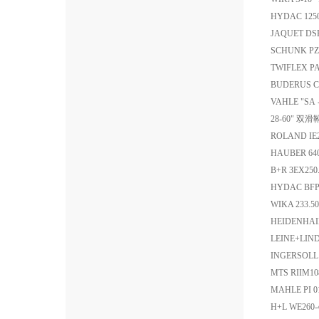
HYDAC 1250
JAQUET DSE
SCHUNK PZN
TWIFLEX P
BUDERUS C
VAHLE "SA
28-60" 双滑
ROLAND I
HAUBER 640
B+R 3EX250
HYDAC BFP
WIKA 233
HEIDENHAIN
LEINE+LIND
INGERSOLL
MTS RIIM1
MAHLE PI 
H+L WE260-