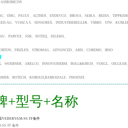
ASIROBICON
C、EMG、PAULY、ALTHEN、ENDEVCO、BROSA、SEIKA、BEDIA、TIPPKEMP
EED-AG、VUHZ A.S、SENSOREX、INDUSTRIEREGLER、VIBRO、STW、KUBL
AU、PARVEX、SSB、AVITEQ、SELEMA、
ORTON、FRIZLEN、STROMAG、ADVANCED、ARIS、COREMO、IBSO
：
X、WOERNER、ARELCO、INNOVATHERM、BOLL&KIRCH、VOEGL、OILGEAR
IMER、ROTECH、KOBOLD,BARKSDALE、PHOENIX
================================================================
牌+型号+名称
VEDERVA50-SS-TF备件
0-SS-TF 备件