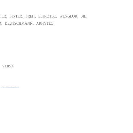
ER、PINTER、PREH、ELTROTEC、WENGLOR、SIE、
ER、DEUTSCHMANN、ARHYTEC
、VERSA
==========