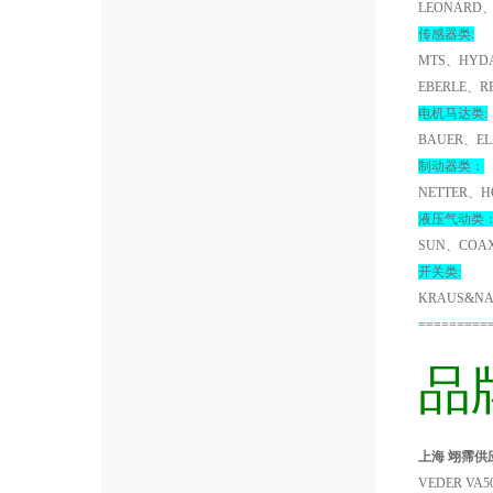
LEONARD、
传感器类:
MTS、HYDA
EBERLE、R
电机马达类:
BAUER、EL
制动器类：
NETTER、H
液压气动类
SUN、COA
开关类:
KRAUS&NA
=========
品
上海 翊霈供应
VEDER VA5