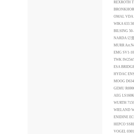
REXROTH TY
BRONKHOR
OMAL VDA1
WIKA 633.5
BILSING 50
NARDA 订货
MURR Art.N
EMG SV1-10
TWK IW254
ESA BRID
HYDAC ENS
MOOG D63
GEMU R6906
AEG LS160
WURTH 71
WIELAND WI
ENIDINE E
HEPCO SSR
VOGEL 030188