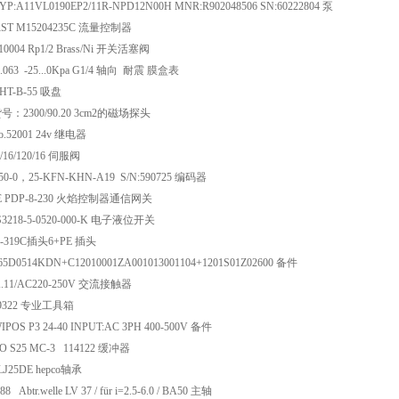
P:A11VL0190EP2/11R-NPD12N00H MNR:R902048506 SN:60222804 泵
ST M15204235C 流量控制器
0004 Rp1/2 Brass/Ni 开关活塞阀
0.063 -25...0Kpa G1/4 轴向 耐震 膜盒表
-HT-B-55 吸盘
号：2300/90.20 3cm2的磁场探头
o.52001 24v 继电器
/16/120/16 伺服阀
/50-0，25-KFN-KHN-A19 S/N:590725 编码器
GE PDP-8-230 火焰控制器通信网关
3218-5-0520-000-K 电子液位开关
4-319C插头6+PE 插头
5D0514KDN+C12010001ZA001013001104+1201S01Z02600 备件
K.11/AC220-250V 交流接触器
59322 专业工具箱
POS P3 24-40 INPUT:AC 3PH 400-500V 备件
CO S25 MC-3 114122 缓冲器
LJ25DE hepco轴承
 Abtr.welle LV 37 / für i=2.5-6.0 / BA50 主轴