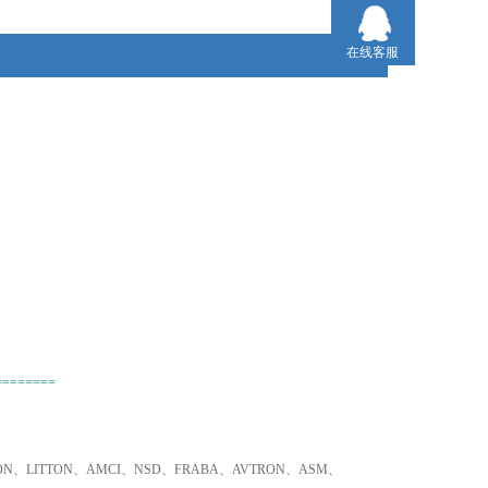
2、不易寻找品牌、小金额，我们同样为您采购！
在线客服
3、只要是欧盟国家的产品，我们可以为您询价并采购！
========
TRON、LITTON、AMCI、NSD、FRABA、AVTRON、ASM、