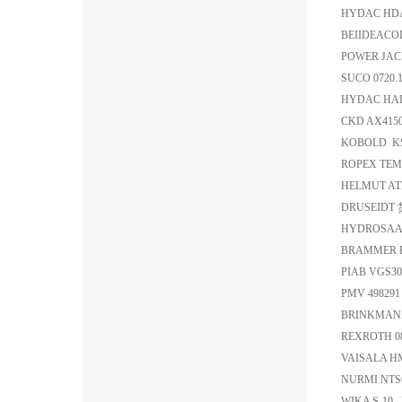
HYDAC HDA
BEIIDEACO
POWER JACK
SUCO 0720.
HYDAC HAD
CKD AX415
KOBOLD KS
ROPEX TEM
HELMUT AT
DRUSEIDT 
HYDROSAA
BRAMMER 
PIAB VGS3
PMV 49829
BRINKMANN 
REXROTH 
VAISALA 
NURMI NTS6
WIKA S-10