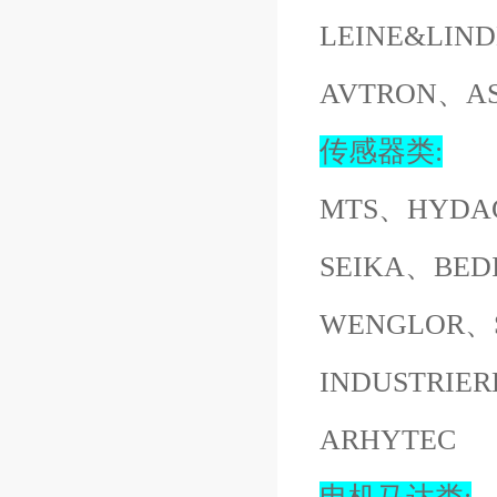
LEINE&LI
AVTRON、A
传感器类:
MTS、HYDA
SEIKA、BED
WENGLOR、S
INDUSTRI
ARHYTEC