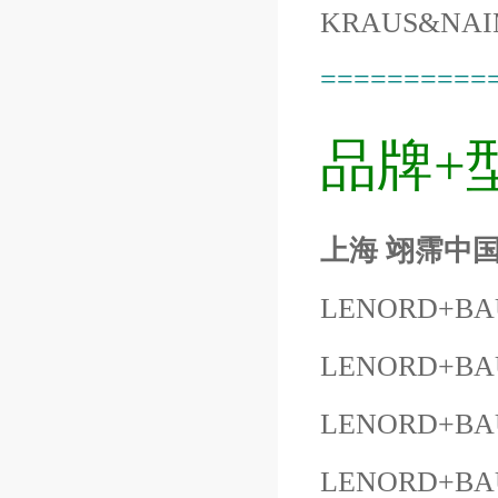
KRAUS&NAI
==========
品牌+
上海 翊霈中国
LENORD+BA
LENORD+BAU
LENORD+BAU
LENORD+BAU