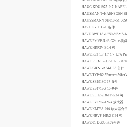
HAUG KDU197510-8 
HAUG KDU197510-7 KAB
HAUSMANN+HAENSGEN BR1
HAUSSMANN SH010751-00
HAVE EG 1 G-C 备件
HAVE BWH1A-1/250-M5M5-1
HAWE PMVP-5-43-G24 比例
HAWE HRP3V-B0.4 阀
HAWE R33-1.7-1.7-1.7-1.7A 
HAWE R3.3-1.7-1.7-1.7-1.7 
HAWE GR2-1-A24-HFA 备件
HAWE TYP:R2.5Pmax=450b
HAWE SB1918C-17 备件
HAWE SB1718G-15 备件
HAWE SEH2-2/36FP-G24 阀
HAWE EV1M2-12/24 放大器
HAWE KM7831010 放大器合
HAWE NBVP 16R/2-G24 阀
HAWE 01-DG35 压力开关