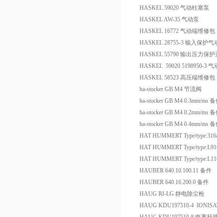
HASKEL 59020 气动柱塞泵
HASKEL AW-35 气动泵
HASKEL 16772 气动端维修包
HASKEL 28755-3 输入保护
HASKEL 55790 输出压力保
HASKEL 59020 5198950-3
HASKEL 58523 高压端维修包
ha-stocker GB M4 节流阀
ha-stocker GB M4 0.3mm/ms 
ha-stocker GB M4 0.2mm/ms 
ha-stocker GB M4 0.4mm/ms 
HAT HUMMERT Type/type:316a.05.3
HAT HUMMERT Type/type:L9100002
HAT HUMMERT Type/type:L1101000
HAUBER 640.10.100.11 备件
HAUBER 640.16.200.0 备件
HAUG RI-LG 静电除尘枪
HAUG KDU197510-4 IONIS