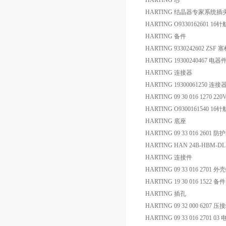
HARTING 芯
HARTING 结晶器专家系统
HARTING O9330162601 1
HARTING 备件
HARTING 9330242602 Z
HARTING 19300240467 电器
HARTING 连接器
HARTING 19300061250 连接
HARTING 09 30 016 127
HARTING O9300161540 1
HARTING 底座
HARTING 09 33 016 2601 
HARTING HAN 24B-HBM-D
HARTING 连接件
HARTING 09 33 016 2701 
HARTING 19 30 016 1522 备件
HARTING 插孔
HARTING 09 32 000 6207 
HARTING 09 33 016 2701 