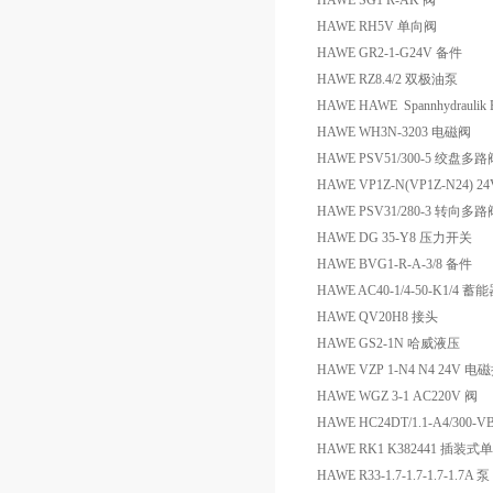
HAWE SG1 R-AK 阀
HAWE RH5V 单向阀
HAWE GR2-1-G24V 备件
HAWE RZ8.4/2 双极油泵
HAWE HAWE Spannhydraulik E 
HAWE WH3N-3203 电磁阀
HAWE PSV51/300-5 绞盘多
HAWE VP1Z-N(VP1Z-N24
HAWE PSV31/280-3 转向多
HAWE DG 35-Y8 压力开关
HAWE BVG1-R-A-3/8 备件
HAWE AC40-1/4-50-K1/4 蓄
HAWE QV20H8 接头
HAWE GS2-1N 哈威液压
HAWE VZP 1-N4 N4 24V 
HAWE WGZ 3-1 AC220V 阀
HAWE HC24DT/1.1-A4/300-
HAWE RK1 K382441 插装式
HAWE R33-1.7-1.7-1.7-1.7A 泵