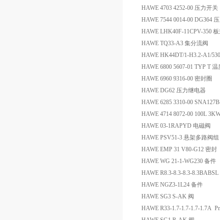
HAWE 4703 4252-00 压力开关
HAWE 7544 0014-00 DG36
HAWE LHK40F-11CPV-35
HAWE TQ33-A3 集分流阀
HAWE HK44DT/1-H3.2-A1/53
HAWE 6800 5607-01 TYP T
HAWE 6960 9316-00 密封圈
HAWE DG62 压力继电器
HAWE 6285 3310-00 SNA12
HAWE 4714 8072-00 100L 3K
HAWE 03-1RAPYD 电磁阀
HAWE PSV51-3 悬架多路阀组
HAWE EMP 31 V80-G12 密封
HAWE WG 21-1-WG230 备件
HAWE R8.3-8.3-8.3-8.3BABS
HAWE NGZ3-1L24 备件
HAWE SG3 S-AK 阀
HAWE R33-1.7-1.7-1.7-1.