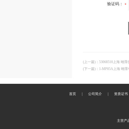
验证码：
(上一篇)
：
53068510上海 翊霈
(下一篇)
：
1-MP85A上海 翊霈
首页
|
公司简介
|
资质证书
主营产