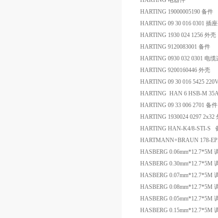
HARTING 电器件
HARTING 19000005190 备件
HARTING 09 30 016 0301 
HARTING 1930 024 1256 外壳
HARTING 9120083001 备件
HARTING 0930 032 0301
HARTING 9200160446 外壳
HARTING 09 30 016 542
HARTING HAN 6 HSB-M 35A
HARTING 09 33 006 2701 备件
HARTING 1930024 0297 2x
HARTING HAN-K4/8-STI-S
HARTMANN+BRAUN 178-EPD
HASBERG 0.06mm*12.7*5M
HASBERG 0.30mm*12.7*5M
HASBERG 0.07mm*12.7*5M
HASBERG 0.08mm*12.7*5M
HASBERG 0.05mm*12.7*5M
HASBERG 0.15mm*12.7*5M