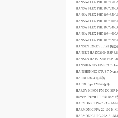
HANSA-FLEX PHD108*150
HANSA-FLEX PHD108*230
HANSA-FLEX PHD108*850
HANSA-FLEX PHD108*300
HANSA-FLEX PHD108*240
HANSA-FLEX PHD108*460
HANSA-FLEX PHD108*520
HANSEN 5200BVSL192 快
HANSEN HA1502100 BSP 3/
HANSEN HA1502200 BSP 3/
HANSHENNIG FD/2021 2-chana
HANSHENNIG GTU8-7 5versi
HARDI 18824 电磁阀
HARDI Type 1203/9 备件
HARDY HI4050-PM-DC-EIP-
Harheus Teufert FPU35110
HARMONIC FPA-20-33-H-M20
HARMONIC FFA-20-100-H-M
HARMONIC HPG-20A-21-BL1