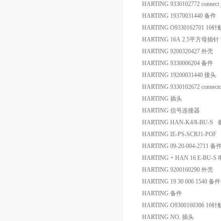
HARTING 9330102772 connect j
HARTING 19370031440 备件
HARTING O9330162701 1
HARTING 16A 2.5平方母插针
HARTING 9200320427 外壳
HARTING 9330006204 备件
HARTING 19200031440 接头
HARTING 9330102672 connect
HARTING 插头
HARTING 信号连接器
HARTING HAN-K4/8-BU-S
HARTING IE-PS-SCRJ1-POF 
HARTING 09-20-004-2711 备
HARTING + HAN 16 E-B
HARTING 9200160290 外壳
HARTING 19 30 006 1540 备件
HARTING 备件
HARTING O9300160306 1
HARTING NO. 插头