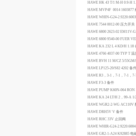
HAWE HK 43 T/1 M-H 0.9-H
HAWE MVP4F 0014 1603877
HAWE WHIN-G24-2.9220.60
HAWE 7544 0012-00 压力开关
HAWE 6800 2623-02 EM1
HAWE 6800 9540-00 FUER 
HAWE KA 232 L 4 KD/H 1.1
HAWE 4766 4037-00 TYP T
HAWE BVH 11 M/CZ 5/55GM
HAWE LP125-20/S82 4202 备
HAWE R3，3-1，7-1，7-1，7
HAWE F3-3 备件
HAWE PUMP K60N-064 RON 
HAWE KA 24 LT/H 2，99-A 1/
HAWE WGR2-2-WG AC11
HAWE DRH5V V 备件
HAWE RHC 33V 止回阀
HAWE WHIR-G24-2.9220.60
HAWE GR2-1-A24 K92885 