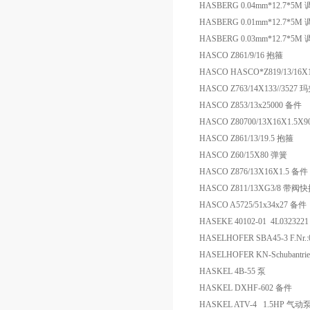
HASBERG 0.04mm*12.7*5M
HASBERG 0.01mm*12.7*5M
HASBERG 0.03mm*12.7*5M
HASCO Z861/9/16 抱箍
HASCO HASCO*Z819/13/16
HASCO Z763/14X133//3527
HASCO Z853/13x25000 备件
HASCO Z80700/13X16X1.5X
HASCO Z861/13/19.5 抱箍
HASCO Z60/15X80 弹簧
HASCO Z876/13X16X1.5 备件
HASCO Z811/13XG3/8 带
HASCO A5725/51x34x27 备件
HASEKE 40102-01 4L032322
HASELHOFER SBA45-3 F.Nr.
HASELHOFER KN-Schubantri
HASKEL 4B-55 泵
HASKEL DXHF-602 备件
HASKEL ATV-4 1.5HP 气动