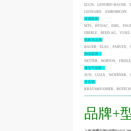
ELCIS、LENORD+BAUER、
LEONARD、ASIROBICON
传感器类:
MTS、HYDAC、EMG、PAUL
EBERLE、REED-AG、VUHZ
电机马达类:
BAUER、ELAU、PARVEX、
制动器类：
NETTER、HORTON、FRIZL
液压气动类：
SUN、COAX、WOERNER、A
开关类:
KRAUS&NAIMER、ROTECH
======================
品牌+