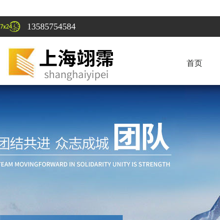
13585754584
首页