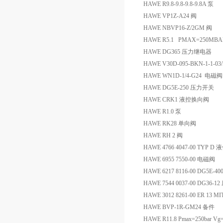
HAWE R9.8-9.8-9.8-9.8A 泵
HAWE VP1Z-A24 阀
HAWE NBVP16-Z/2GM 阀
HAWE R5.1 PMAX=250MBA
HAWE DG365 压力继电器
HAWE V30D-095-BKN-1-1-03
HAWE WN1D-1/4-G24 电磁阀
HAWE DG5E-250 压力开关
HAWE CRK1 液控换向阀
HAWE R1.0 泵
HAWE RK28 单向阀
HAWE RH 2 阀
HAWE 4766 4047-00 TYP D
HAWE 6955 7550-00 电磁阀
HAWE 6217 8116-00 DG5E-
HAWE 7544 0037-00 DG36
HAWE 3012 8261-00 ER 13
HAWE BVP-1R-GM24 备件
HAWE R11.8 Pmax=250bar V