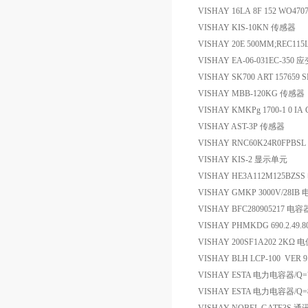
VISHAY 16LA 8F 152 WO47
VISHAY KIS-10KN 传感器
VISHAY 20E 500MM;REC115L
VISHAY EA-06-031EC-350 
VISHAY SK700 ART 157659 
VISHAY MBB-120KG 传感器
VISHAY KMKPg 1700-1 0 IA 
VISHAY AST-3P 传感器
VISHAY RNC60K24R0FPBS
VISHAY KIS-2 显示单元
VISHAY HE3A112M125BZS
VISHAY GMKP 3000V/28IB
VISHAY BFC280905217 电容
VISHAY PHMKDG 690.2.49.
VISHAY 200SF1A202 2KΩ 
VISHAY BLH LCP-100 VER 
VISHAY ESTA 电力电容器/Q=72
VISHAY ESTA 电力电容器/Q=82