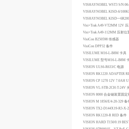
VISHAYNOBEL WST3 S/N:06-
VISHAYNOBEL KISD-6/100
VISHAYNOBEL KISD一6R
Visi+Trak A49-VT2MM 1
Visi+Trak A49-112MM 压
VisiCon B250598 传感器
VisiCon DPP32 备件
VISILUME M16-L-B8M 卡具
VISILUME 型号M16-L-B8M 
VISION ULS6-R633/C 电源
VISION RK1220 ADAPTER RI
VISION CP 1270 12V 7.0AH
VISION VL-STB-2CH-T-2
VISION 8000 合金锡装置
VISION M 1856/E/4-20-329 
VISION TX2-D144X19-R3-
VISION RK1220-R RED 备件
VISION HARD T150/0.19 BES