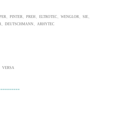
ER、PINTER、PREH、ELTROTEC、WENGLOR、SIE、
ER、DEUTSCHMANN、ARHYTEC
、VERSA
==========