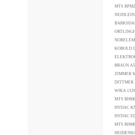
MTS RPM2
NEIDLEIN
BARKSDAL
ORTLINGHA
NORELEM 
KOBOLD 
ELEKTRO
BRAUN A
ZIMMER 
DITTMER 
WIKA 132940
MTS RHM
HYDAC KN
HYDAC E
MTS RHM
HEIDENHA