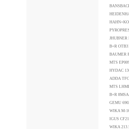
BANSBACH
HEIDENHA
HAHN+KOL
PYROPRES
JHUBNER 
B+R OTB3
BAUMER F
MTS EP0
HYDAC 13
ADDA TFC
MTS LHM
B+R 8MS
GEMU 690
WIKA M-1
IGUS CF21
WIKA 213