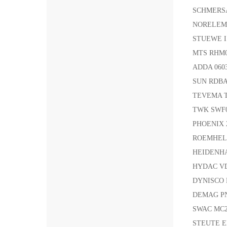
SCHMERS
NORELEM
STUEWE 
MTS RHM
ADDA 060
SUN RDBA
TEVEMA 
TWK SWF0
PHOENIX 
ROEMHELD
HEIDENHAIN
HYDAC VD
DYNISCO 
DEMAG P
SWAC MC
STEUTE E