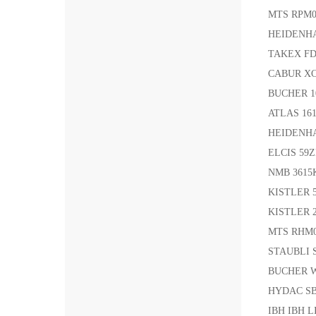
MTS RPM
HEIDENHA
TAKEX F
CABUR XC
BUCHER 1
ATLAS 1
HEIDENH
ELCIS 59
NMB 3615
KISTLER
KISTLER 
MTS RHM
STAUBLI 
BUCHER 
HYDAC SB
IBH IBH