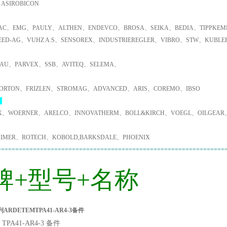
ASIROBICON
C、EMG、PAULY、ALTHEN、ENDEVCO、BROSA、SEIKA、BEDIA、TIPPKEMP
EED-AG、VUHZ A.S、SENSOREX、INDUSTRIEREGLER、VIBRO、STW、KUBL
AU、PARVEX、SSB、AVITEQ、SELEMA、
ORTON、FRIZLEN、STROMAG、ADVANCED、ARIS、COREMO、IBSO
：
X、WOERNER、ARELCO、INNOVATHERM、BOLL&KIRCH、VOEGL、OILGEAR
IMER、ROTECH、KOBOLD,BARKSDALE、PHOENIX
================================================================
牌+型号+名称
ARDETEMTPA41-AR4-3备件
TPA41-AR4-3 备件