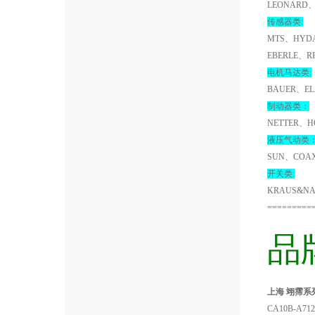
LEONARD、
传感器类:
MTS、HYDA
EBERLE、R
电机马达类:
BAUER、EL
制动器类：
NETTER、H
液压气动类
SUN、COA
开关类:
KRAUS&NA
=========
品
上海 翊霈系列B
CA10B-A71