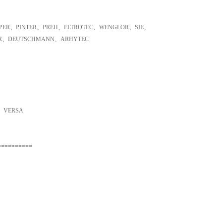
ER、PINTER、PREH、ELTROTEC、WENGLOR、SIE、
ER、DEUTSCHMANN、ARHYTEC
、VERSA
==========