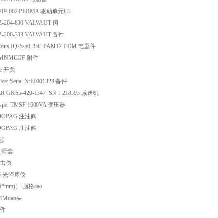
80019-002 PERMA 驱动单元C3
-Z-204-800 VALVAUT 阀
-Z-200-303 VALVAUT 备件
tions IQ25/50-35E-PAM12-FDM 电器件
03MNMCGF 附件
ee 开关
ice: Serial N:E0001323 备件
ER GKS5-420-1347 SN：218593 减速机
Type TMSF 1600VA 变压器
50 DOPAG 注油阀
24 DOPAG 注油阀
滤芯
6 滑套
 冲击仪
46 光泽度仪
6*mm)） 画格dao
3MMdao头
备件