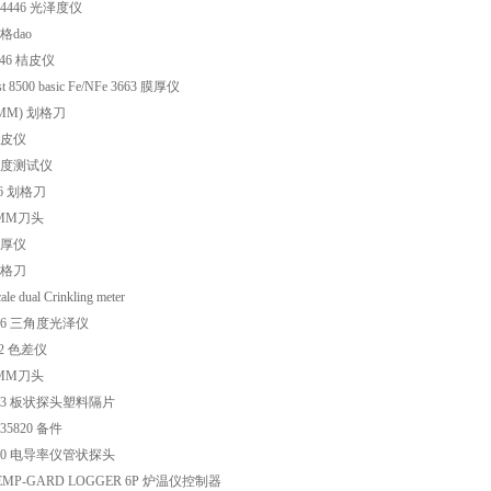
/#4446 光泽度仪
划格dao
846 桔皮仪
st 8500 basic Fe/NFe 3663 膜厚仪
1MM) 划格刀
 桔皮仪
 硬度测试仪
26 划格刀
 3MM刀头
 测厚仪
 划格刀
e dual Crinkling meter
446 三角度光泽仪
62 色差仪
 2MM刀头
1713 板状探头塑料隔片
035820 备件
1710 电导率仪管状探头
 TEMP-GARD LOGGER 6P 炉温仪控制器