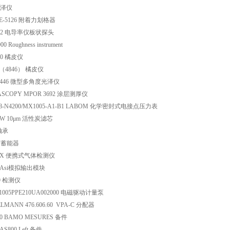
 光泽仪
PE-5126 附着力划格器
1712 电导率仪板状探头
0 Roughness instrument
40 橘皮仪
II（4846） 橘皮仪
 4446 微型多角度光泽仪
ASCOPY MPOR 3692 涂层测厚仪
268-N4200/MX1005-A1-B1 LABOM 化学密封式电接点压力表
10W 10μm 活性炭滤芯
 轴承
0 蓄能器
-BX 便携式气体检测仪
2 Asi模拟输出模块
X9 检测仪
 1005PPE210UA002000 电磁驱动计量泵
LMANN 476.606.60 VPA-C 分配器
220 BAMO MESURES 备件
AS800 Left 备件