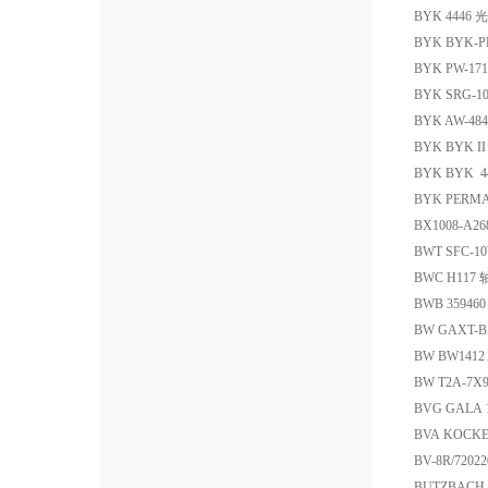
BYK 4446
BYK BYK-
BYK PW-
BYK SRG-100
BYK AW-48
BYK BYK 
BYK BYK
BYK PERM
BX1008-A
BWT SFC-
BWC H117
BWB 35946
BW GAXT
BW BW141
BW T2A-7
BVG GALA
BVA KOCKE
BV-8R/720
BUTZBACH 