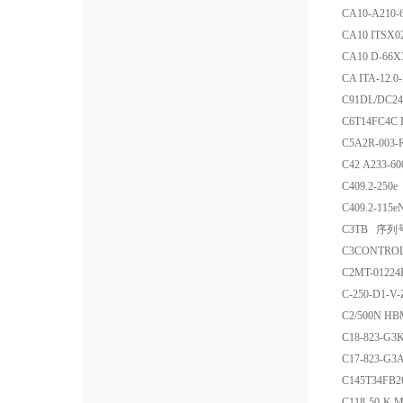
CA10-A210
CA10 ITSX
CA10 D-66
CA ITA-1
C91DL/DC
C6T14FC4C
C5A2R-003-
C42 A233-
C409.2-250e
C409.2-115e
C3TB 序列号
C3CONTRO
C2MT-0122
C-250-D1-V
C2/500N 
C18-823-G
C17-823-G
C145T34FB
C118-50-K