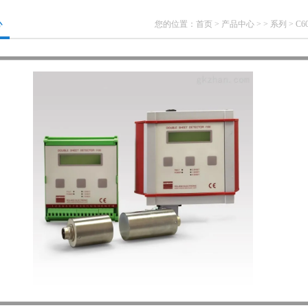
心
您的位置：
首页
>
产品中心
> >
系列
> C6