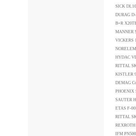
SICK DL1
DURAG D
B+R X20T
MANNER S
VICKERS 
NORELEM 
HYDAC V
RITTAL S
KISTLER 
DEMAG Cou
PHOENIX
SAUTER H
ETAS F‑
RITTAL S
REXROTH
IFM PN50