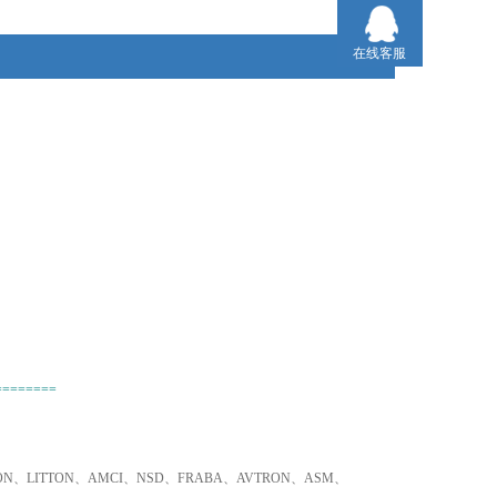
3、只要是欧盟国家的产品，我们可以为您询价并采购！
在线客服
========
TRON、LITTON、AMCI、NSD、FRABA、AVTRON、ASM、