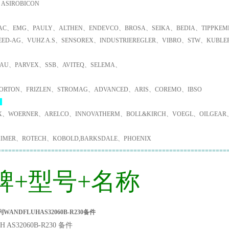
ASIROBICON
C、EMG、PAULY、ALTHEN、ENDEVCO、BROSA、SEIKA、BEDIA、TIPPKEMP
EED-AG、VUHZ A.S、SENSOREX、INDUSTRIEREGLER、VIBRO、STW、KUBL
AU、PARVEX、SSB、AVITEQ、SELEMA、
ORTON、FRIZLEN、STROMAG、ADVANCED、ARIS、COREMO、IBSO
：
X、WOERNER、ARELCO、INNOVATHERM、BOLL&KIRCH、VOEGL、OILGEAR
IMER、ROTECH、KOBOLD,BARKSDALE、PHOENIX
================================================================
牌+型号+名称
ANDFLUHAS32060B-R230备件
 AS32060B-R230 备件