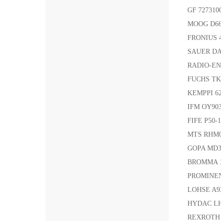
GF 72731
MOOG D6
FRONIUS 4
SAUER DAN
RADIO-ENE
FUCHS T
KEMPPI 6
IFM OY90
FIFE P50
MTS RHM
GOPA MD3
BROMMA 1
PROMINE
LOHSE A9
HYDAC L
REXROTH 