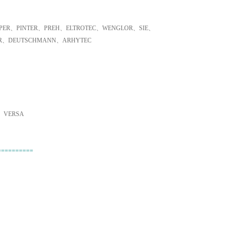
ER、PINTER、PREH、ELTROTEC、WENGLOR、SIE、
ER、DEUTSCHMANN、ARHYTEC
、VERSA
==========