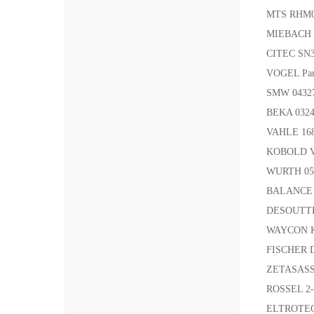
MTS RHM
MIEBACH 
CITEC SN
VOGEL Par
SMW 043
BEKA 032
VAHLE 16
KOBOLD 
WURTH 0
BALANCE
DESOUTTE
WAYCON 
FISCHER
ZETASASS
ROSSEL 2-
ELTROTEC