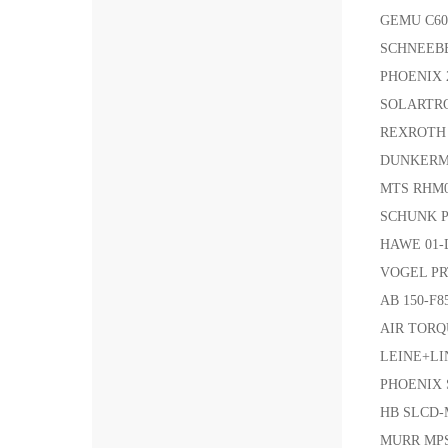
GEMU C60 
SCHNEEB
PHOENIX 
SOLARTRO
REXROTH 
DUNKERM
MTS RHM
SCHUNK P
HAWE 01
VOGEL PRT
AB 150-
AIR TORQUE
LEINE+L
PHOENIX 
HB SLCD-
MURR MP