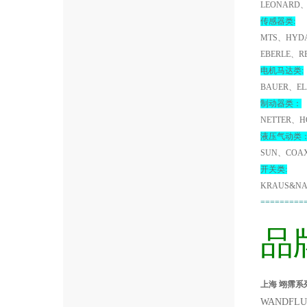
LEONARD、
传感器类:
MTS、HYDA
EBERLE、R
电机马达类:
BAUER、EL
制动器类：
NETTER、H
液压气动类
SUN、COA
开关类:
KRAUS&NA
=========
品
上海 翊霈系列W
WANDFLUH