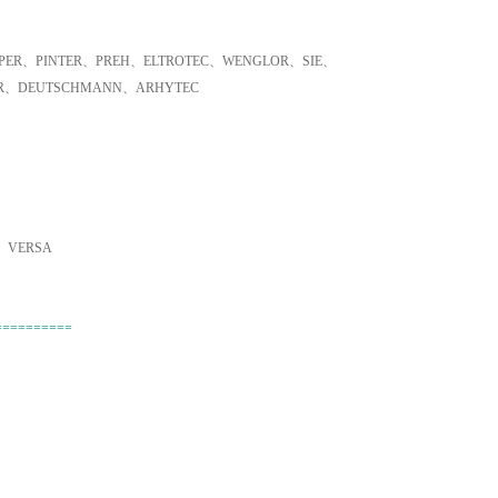
ER、PINTER、PREH、ELTROTEC、WENGLOR、SIE、
ER、DEUTSCHMANN、ARHYTEC
、VERSA
==========