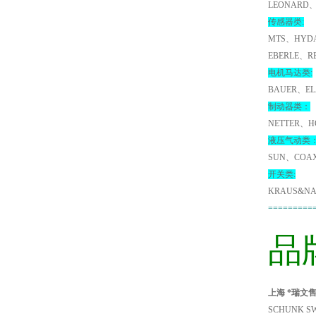
LEONARD、
传感器类:
MTS、HYDA
EBERLE、R
电机马达类:
BAUER、EL
制动器类：
NETTER、H
液压气动类
SUN、COA
开关类:
KRAUS&NA
=========
品
上海 *瑞文售S
SCHUNK SW