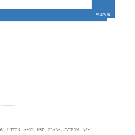
2、不易寻找品牌、小金额，我们同样为您采购！
在线客服
3、只要是欧盟国家的产品，我们可以为您询价并采购！
========
TRON、LITTON、AMCI、NSD、FRABA、AVTRON、ASM、