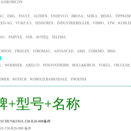
ASIROBICON
C、EMG、PAULY、ALTHEN、ENDEVCO、BROSA、SEIKA、BEDIA、TIPPKEMP
EED-AG、VUHZ A.S、SENSOREX、INDUSTRIEREGLER、VIBRO、STW、KUBL
AU、PARVEX、SSB、AVITEQ、SELEMA、
ORTON、FRIZLEN、STROMAG、ADVANCED、ARIS、COREMO、IBSO
：
X、WOERNER、ARELCO、INNOVATHERM、BOLL&KIRCH、VOEGL、OILGEAR
IMER、ROTECH、KOBOLD,BARKSDALE、PHOENIX
================================================================
牌+型号+名称
CHUNKSWA-150-R26-000备件
A-150-R26-000 备件