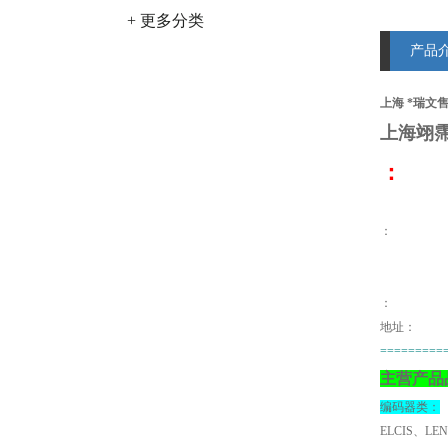
+ 更多分类
产品
上海 *瑞文售S
上海翊
：
：
地址：
=========
主营产品
编码器类：
ELCIS、LE