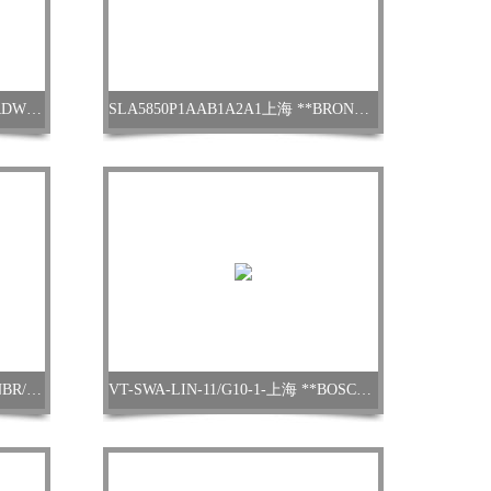
WS22GNBB-16-3上海 **BUCHERDWPBU-2-10-SN20-1开关阀
SLA5850P1AAB1A2A1上海 **BRONKHORSTF-206AI-AGD-00-V流量计
93-0833-11350-532上海 **BRAUNBR/A5S05T90-5M备件
VT-SWA-LIN-11/G10-1-上海 **BOSCHGBM-13-2 RE手qiang钻