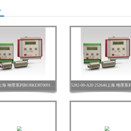
心
046643F上海 翊霈系列BURKERT009180039备件