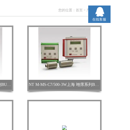
您的位置：
首页
>
产品中心
>
在线客服
5282-00-A20 252640上海 翊霈系列BURKERTHH520076时间继电器
NT M-MS-C7/500-3W上海 翊霈系列BUHLERTT-77-F-VA-1T-KT/370温度传感器