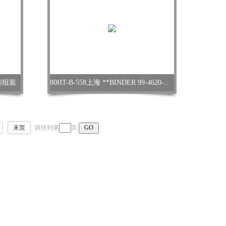
柱塞组装
80HT-B-558上海 **BINDER 99-4620-00-09 备件
末页
跳转到第
页