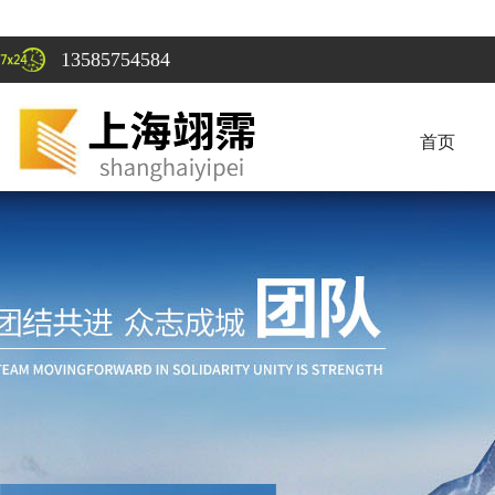
13585754584
首页