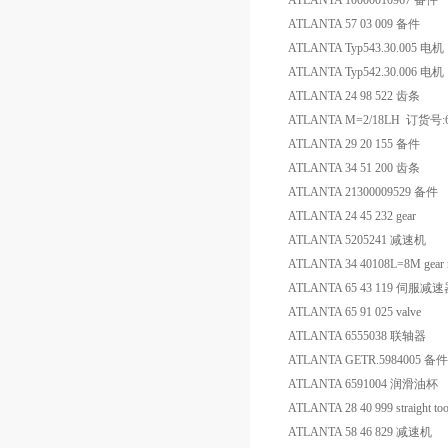
ATLANTA 10000010967 备件
ATLANTA 57 03 009 备件
ATLANTA Typ543.30.005 电机
ATLANTA Typ542.30.006 电机
ATLANTA 24 98 522 齿条
ATLANTA M=2/18LH 订货号:
ATLANTA 29 20 155 备件
ATLANTA 34 51 200 齿条
ATLANTA 21300009529 备件
ATLANTA 24 45 232 gear
ATLANTA 5205241 减速机
ATLANTA 34 40108L=8M gear r
ATLANTA 65 43 119 伺服
ATLANTA 65 91 025 valve
ATLANTA 6555038 联轴器
ATLANTA GETR.5984005 备件
ATLANTA 6591004 润滑油杯
ATLANTA 28 40 999 straight too
ATLANTA 58 46 829 减速机