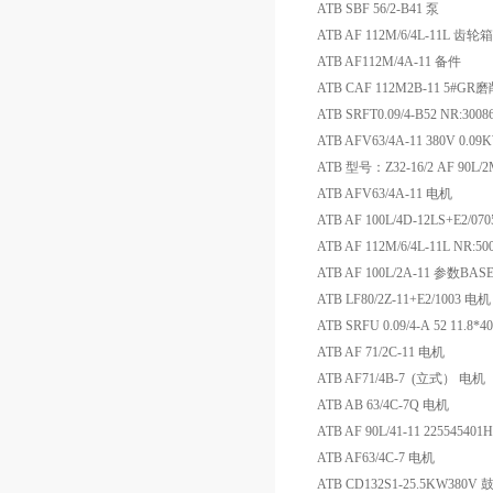
ATB SBF 56/2-B41 泵
ATB AF 112M/6/4L-11L
ATB AF112M/4A-11 备件
ATB CAF 112M2B-11 5#
ATB SRFT0.09/4-B52 NR:300
ATB AFV63/4A-11 380V 0.0
ATB 型号：Z32-16/2 AF 90L/
ATB AFV63/4A-11 电机
ATB AF 100L/4D-12LS+E2/07
ATB AF 112M/6/4L-11L NR:5
ATB AF 100L/2A-11 参数BASE.2
ATB LF80/2Z-11+E2/1003 电机
ATB SRFU 0.09/4-A 52 11.8
ATB AF 71/2C-11 电机
ATB AF71/4B-7 (立式） 电机
ATB AB 63/4C-7Q 电机
ATB AF 90L/41-11 22554540
ATB AF63/4C-7 电机
ATB CD132S1-25.5KW38