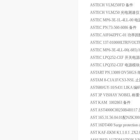
ASTECH VLM250FD 备件
ASTECH VLM250 光电测速仪
ASTEC MP6-3E-1L-4LL-00 电
ASTEC PN:73-560-6086 备件
ASTEC AIF04ZPFC-01 功
ASTEC 137-010000LTRIVOLT
ASTEC MP6-3E-4LL-00(-685
ASTEC LPQ252-CEF 开关电
ASTEC LPQ352-CEF 电源模块
ASTART PN.13089 DV5HGS
ASTAM 8-C1A1F/CS3-NSL 
AST680/GY-10/S431 LIKA 
AST 3P VISHAY NOBEL 
AST KAM 1002863 备件
AST AST4000C00250B4I01
AST 165.31.56.04.01配NZK30
AST 16DT400 Surge protection d
AST KAF-EKM K1.1.0.1 .2