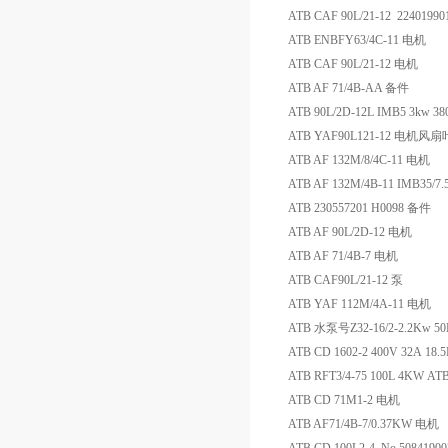
ATB CAF 90L/21-12 2240199
ATB ENBFY63/4C-11 电机
ATB CAF 90L/21-12 电机
ATB AF 71/4B-AA 备件
ATB 90L/2D-12L IMB5 3kw 
ATB YAF90L121-12 电机风扇
ATB AF 132M/8/4C-11 电机
ATB AF 132M/4B-11 IMB35/
ATB 230557201 H0098 备件
ATB AF 90L/2D-12 电机
ATB AF 71/4B-7 电机
ATB CAF90L/21-12 泵
ATB YAF 112M/4A-11 电机
ATB 水泵号Z32-16/2-2.2Kw 
ATB CD 1602-2 400V 32A 1
ATB RFT3/4-75 100L 4KW A
ATB CD 71M1-2 电机
ATB AF71/4B-7/0.37KW 电机