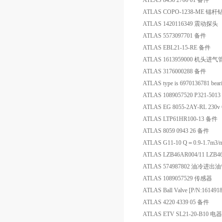
ATLAS 8436 2700 01 备件
ATLAS COPO-1238-ME
ATLAS 1420116349 震动探头
ATLAS 5573097701 备件
ATLAS EBL21-15-RE 备件
ATLAS 1613959000 机头进气
ATLAS 3176000288 备件
ATLAS type is 6970136781 bear
ATLAS 1089057520 P321-5
ATLAS EG 8055-2AY-RL 230
ATLAS LTP61HR100-13 备件
ATLAS 8059 0943 26 备件
ATLAS G11-10 Q＝0.9-1.7m
ATLAS LZB46AR004/11 LZB4
ATLAS 574987802 油冷进出
ATLAS 1089057529 传感器
ATLAS Ball Valve [P/N:161
ATLAS 4220 4339 05 备件
ATLAS ETV SL21-20-B10 电