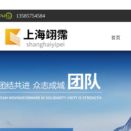
13585754584
首页