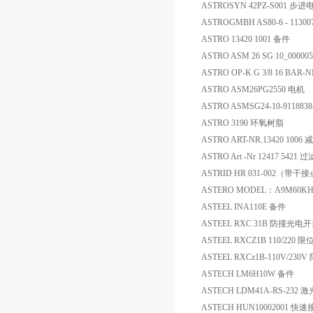
ASTROSYN 42PZ-S001 步进
ASTROGMBH AS80-6 - 1130
ASTRO 13420 1001 备件
ASTRO ASM 26 SG 10_0000
ASTRO OP-K G 3/8 16 BAR-
ASTRO ASM26PG2550 电机
ASTRO ASMSG24-10-9118838
ASTRO 3190 环氧树脂
ASTRO ART-NR.13420 1006
ASTRO Art -Nr 12417 542
ASTRID HR 031-002（带
ASTERO MODEL：A9M60KHB 60
ASTEEL INA110E 备件
ASTEEL RXC 31B 防撞光电
ASTEEL RXCZ1B 110/220 
ASTEEL RXCz1B-110V/230
ASTECH LM6H10W 备件
ASTECH LDM41A-RS-232
ASTECH HUN10002001 快