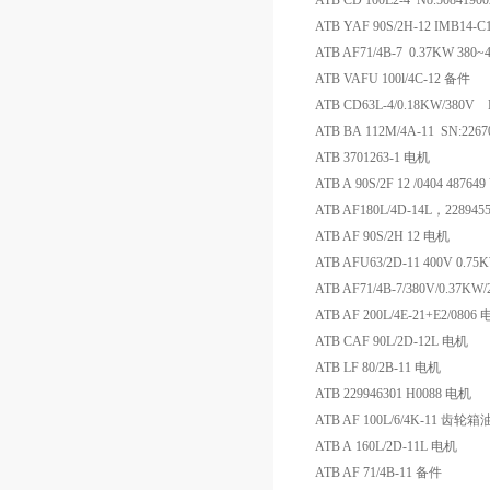
ATB CD 100L2-4 No.5084190
ATB YAF 90S/2H-12 IMB14-C1
ATB AF71/4B-7 0.37KW 380
ATB VAFU 100l/4C-12 备件
ATB CD63L-4/0.18KW/380V
ATB BA 112M/4A-11 SN:226
ATB 3701263-1 电机
ATB A 90S/2F 12 /0404 487
ATB AF180L/4D-14L，228945
ATB AF 90S/2H 12 电机
ATB AFU63/2D-11 400V 0.75
ATB AF71/4B-7/380V/0.37KW/
ATB AF 200L/4E-21+E2/0806
ATB CAF 90L/2D-12L 电机
ATB LF 80/2B-11 电机
ATB 229946301 H0088 电机
ATB AF 100L/6/4K-11 齿
ATB A 160L/2D-11L 电机
ATB AF 71/4B-11 备件