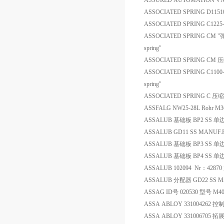
ASSURED AUTOMATION VN
ASSOCIATED SPRING D11
ASSOCIATED SPRING C122
ASSOCIATED SPRING CM 
spring"
ASSOCIATED SPRING CM
ASSOCIATED SPRING C1100
spring"
ASSOCIATED SPRING C 
ASSFALG NW25-28L Rohr M36
ASSALUB 基础板 BP2 SS 单
ASSALUB GD11 SS MANUF.
ASSALUB 基础板 BP3 SS 单
ASSALUB 基础板 BP4 SS 单
ASSALUB 102094 Nr：428
ASSALUB 分配器 GD22 SS MA
ASSAG ID号 020530 型号 
ASSA ABLOY 331004262 控
ASSA ABLOY 331006705 拓