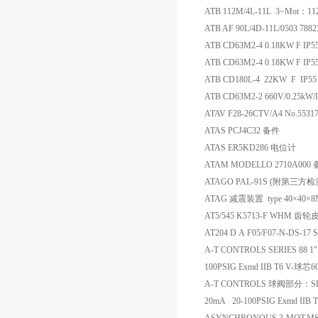
ATB 112M/4L-11L 3~Mot：11
ATB AF 90L/4D-11L/0503 78
ATB CD63M2-4 0.18KW F IP
ATB CD63M2-4 0.18KW F I
ATB CD180L-4 22KW F IP5
ATB CD63M2-2 660V/0.25
ATAV F28-26CTV/A4 No.553
ATAS PCJ4C32 备件
ATAS ER5KD286 电位计
ATAM MODELLO 2710A000
ATAGO PAL-91S (附第
ATAG 减震装置 type 40×40×
AT5/545 K5713-F WHM 齿轮
AT204 D A F05/F07-N-DS-1
A-T CONTROLS SERIES 88 
100PSIG Exmd IIB T6 
A-T CONTROLS 球阀部分：SERI
20mA 20-100PSIG Exmd