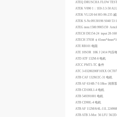
ATEQ DRUSCHA FLOW TEST
ATEK V090 1：1E0-3.3-50
ATEK VL120 64 HO-96-235
ATEK S-Nr.09130196 S040 53
ATEG item:1580.9905159 Artic
ATECH DE154-24 input 28-160
ATECH 37038 ￠41mm*4
ATE RB101 电阻
ATE 10SOR 18K J 2414 均
ATD ATF 132M-6 电机
ATCC PMT1-TC 备件
ATC 3-03280200F10XX O
ATB CAF 132M/2C-31 电机
ATB AF 63/4B-7 0.18kw 润
ATB CD100L1-4 电机
ATB 549391001 电机
ATB CD90L-4 电机
ATB AF 112M/6/4L-11L 22
ATB ATB 3-Mot 56 LFU 56/2