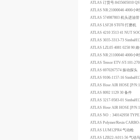
ATLAS 订货号:8435605010 QS
ATLAS NR:21000046 4000
ATLAS 574987803 机头进油管
ATLAS LSF28 ST070 打磨机
ATLAS 4210 3513 41 NUT SO
ATLAS 3035-3313-73 SimbaH
ATLAS LZL05 4081 0258 90
ATLAS NR:21100040 4000
ATLAS Tensor ETV-ST-101-27
ATLAS 6970267574 振动探头
ATLAS 9106-1157-16 Simb
ATLAS Hose AIR HOSE [P/N:
ATLAS 8092 1129 30 备件
ATLAS 3217-9583-01 Simb
ATLAS Hose AIR HOSE [P/N:
ATLAS NO：340142958 TYPE
ATLAS Polymer/Resin CAR
ATLAS LUM12PR4 气动枪
ATLAS LZB22-A011-56 气动