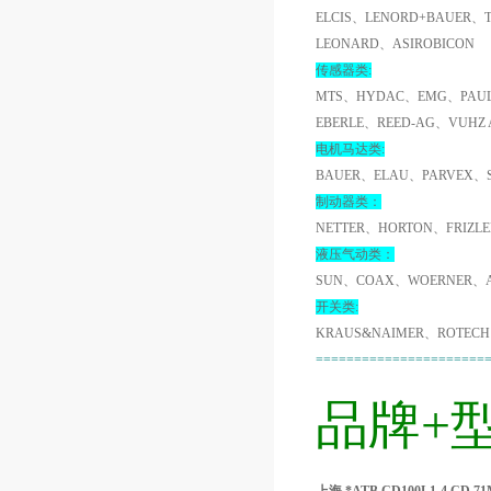
ELCIS、LENORD+BAUER、
LEONARD、ASIROBICON
传感器类:
MTS、HYDAC、EMG、PAUL
EBERLE、REED-AG、VUHZ
电机马达类:
BAUER、ELAU、PARVEX、
制动器类：
NETTER、HORTON、FRIZL
液压气动类：
SUN、COAX、WOERNER、A
开关类:
KRAUS&NAIMER、ROTECH
======================
品牌+