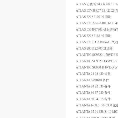
ATLAS 订货号:8435656001 CA
ATLAS LTV38R57-13 421024
ATLAS 3222 3109 99 雨刷
ATLAS LZB22-L-AR003-11 8
ATLAS 0574987803 机头进油
ATLAS 3222 3188 49 雨刷
ATLAS LZBL33AR004-11 
ATLAS 2901122700 过滤器
ATLANTIC SC9320 1 50VDF
ATLANTIC SC9320 3 45VDI 
ATLANTIC SC980-K 8VDQ 
ATLANTA 24 98 430 齿条
ATLANTA 6591610 备件
ATLANTA 24 22 530 备件
ATLANTA 80 87 080 备件
ATLANTA 59 04 015 备件
ATLANTA I=50.0 5843350 
ATLANTA 65 91 328(Z=19 M