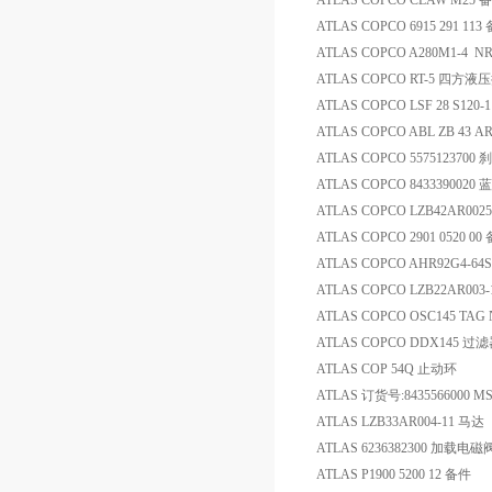
ATLAS COPCO CLAW M25 
ATLAS COPCO 6915 291 113
ATLAS COPCO A280M1-4 NR
ATLAS COPCO RT-5 四方液
ATLAS COPCO LSF 28 S120-1 
ATLAS COPCO ABL ZB 43 
ATLAS COPCO 5575123700
ATLAS COPCO 843339002
ATLAS COPCO LZB42AR002
ATLAS COPCO 2901 0520 00
ATLAS COPCO AHR92G4-64
ATLAS COPCO LZB22AR003-
ATLAS COPCO OSC145 TAG NO
ATLAS COPCO DDX145 过
ATLAS COP 54Q 止动环
ATLAS 订货号:8435566000 MS
ATLAS LZB33AR004-11 马达
ATLAS 6236382300 加载电磁
ATLAS P1900 5200 12 备件