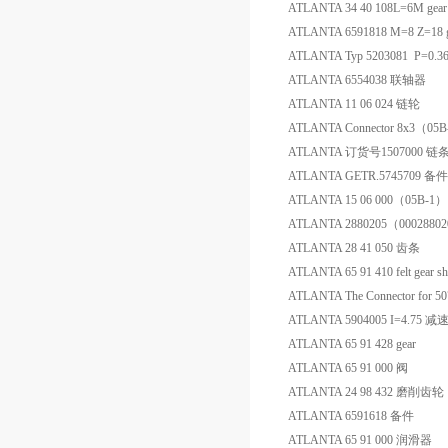
ATLANTA 34 40 108L=6M gear 
ATLANTA 6591818 M=8 Z=18 
ATLANTA Typ 5203081 P=0.
ATLANTA 6554038 联轴器
ATLANTA 11 06 024 链轮
ATLANTA Connector 8x3（0
ATLANTA 订货号1507000 链
ATLANTA GETR.5745709 备件
ATLANTA 15 06 000（05B-1
ATLANTA 2880205（000288020
ATLANTA 28 41 050 齿条
ATLANTA 65 91 410 felt gear sh
ATLANTA The Connector for
ATLANTA 5904005 I=4.75 减
ATLANTA 65 91 428 gear
ATLANTA 65 91 000 阀
ATLANTA 24 98 432 磨削齿轮
ATLANTA 6591618 备件
ATLANTA 65 91 000 润滑器