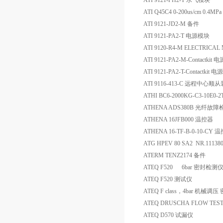
ATI 9121-FH2-T 水气模块
ATI Q45C4 0-200us/cm 0.
ATI 9121-JD2-M 备件
ATI 9121-PA2-T 电源模块
ATI 9120-R4-M ELECTRICA
ATI 9121-PA2-M-Contact
ATI 9121-PA2-T-Contact
ATI 9116-413-C 远程中心顺
ATHI BC6-2000KG-C3-10E
ATHENA ADS380B 光纤故
ATHENA 16JFB000 温控器
ATHENA 16-TF-B-0-10-CY 
ATG HPEV 80 SA2 NR.11138
ATERM TENZ2174 备件
ATEQ F520 6bar 密封检测
ATEQ F520 测试仪
ATEQ F class，4bar 机械
ATEQ DRUSCHA FLOW TEST
ATEQ D570 试漏仪