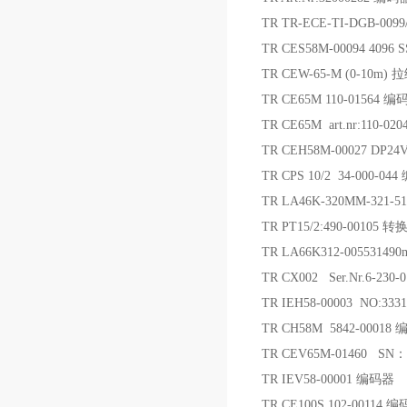
TR TR-ECE-TI-DGB-009
TR CES58M-00094 4096 
TR CEW-65-M (0-10m
TR CE65M 110-01564 编
TR CE65M art.nr:110-0
TR CEH58M-00027 DP2
TR CPS 10/2 34-000-
TR LA46K-320MM-321-5
TR PT15/2:490-00105 转
TR LA66K312-0055314
TR CX002 Ser.Nr.6-230
TR IEH58-00003 NO:33
TR CH58M 5842-00018
TR CEV65M-01460 SN：
TR IEV58-00001 编码器
TR CE100S 102-00114 