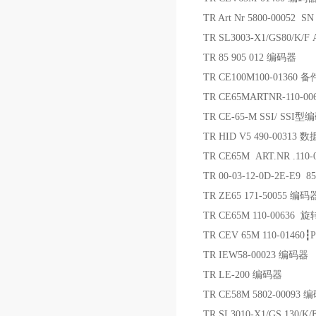
TR Art Nr 5800-00052 
TR SL3003-X1/GS80/K/F 
TR 85 905 012 编码器
TR CE100M100-01360 备
TR CE65MARTNR-110-0
TR СЕ-65-М SSI/ SSI
TR HID V5 490-00313 
TR CE65M ART.NR .110
TR 00-03-12-0D-2E-E9 
TR ZE65 171-50055 编码
TR CE65M 110-0063
TR CEV 65M 110-0146
TR IEW58-00023 编码器
TR LE-200 编码器
TR CE58M 5802-00093 
TR SL3010-X1/GS 130/K