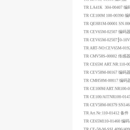
TR LA41K 304-00407 
TR CE100M 100-0039
TR QEH81M-00001 SN.0
TR CEV65M-02507 编码
TR CEV65M-02507┇0-
TR ART-NO:CEV65M-0192
TR CMV58S-00002 传感
TR CE65M ART.NR:110-
TR CEV58M-00167 编码
TR CMH58M-00017 编码
TR CE100M/ART.NR100
TR CE100/AITNR100-01
TR CEV58M-00379 SN1
TR Art.Nr:110-01412 备件
TR CE65M110-01460 编
TR CE-58-M-SSI 4096/40