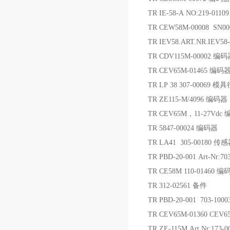
TR IE-58-A NO:219-01
TR CEW58M-00008 SN
TR IEV58.ART.NR.
TR CDV115M-00002 编
TR CEV65M-01465 编码
TR LP 38 307-0006
TR ZE115-M/4096 编码器
TR CEV65M，11-27Vdc
TR 5847-00024 编码器
TR LA41 305-00180 传
TR PBD-20-001 Art-Nr:
TR CE58M 110-01460 编
TR 312-02561 备件
TR PBD-20-001 703-100
TR CEV65M-01360 CEV
TR ZE-115M Art.Nr:173