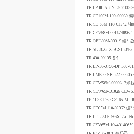
TR LP38 Art-Nr:307-0
TR CE100M-100-00060
TR CE-65M 110-01542
TR CEV58M-001674096/4
TR QEH80M-00019 编码
TR SL 3025-X1/GS130
TR 490-00105 备件
TR LP-38-3750-DP 307
TR LMP30 NR:322-0030
TR CEW58M-00006 
TR CEW65M01829 CEW65M
TR 110-01460 CE-65-M
TR CE65M 110-02062 编
TR LE-200 PB+SSI Art N
TR CEV65M-1044914065
TR IOV58-0030 编码器