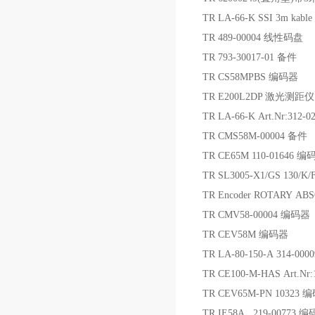
TR LA-66-K SSI 3m ka
TR 489-00004 线性码盘
TR 793-30017-01 备件
TR CS58MPBS 编码器
TR E200L2DP 激光测距仪
TR LA-66-K Art.Nr:312
TR CMS58M-00004 备件
TR CE65M 110-01646 编
TR SL3005-X1/GS 130/K
TR Encoder ROTARY AB
TR CMV58-00004 编码器
TR CEV58M 编码器
TR LA-80-150-A 314-
TR CE100-M-HAS Art.Nr
TR CEV65M-PN 10323 
TR IE58A 219-00773 