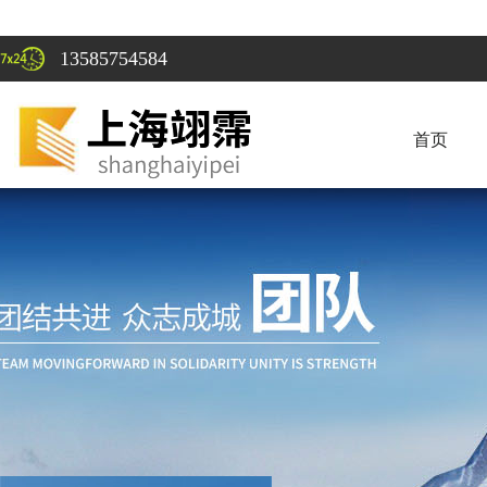
13585754584
首页