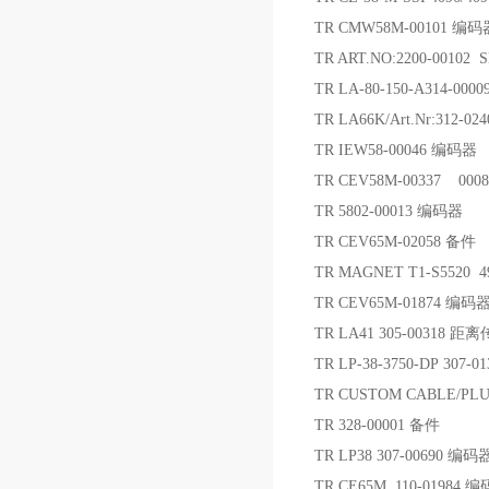
TR CMW58M-00101 编码
TR ART.NO:2200-00102 
TR LA-80-150-A314-00
TR LA66K/Art.Nr:312-02
TR IEW58-00046 编码器
TR CEV58M-00337 0008
TR 5802-00013 编码器
TR CEV65M-02058 备件
TR MAGNET T1-S5520 4
TR CEV65M-01874 编码
TR LA41 305-00318 
TR LP-38-3750-DP 307
TR CUSTOM CABLE/PLU
TR 328-00001 备件
TR LP38 307-00690 编码
TR CE65M 110-01984 