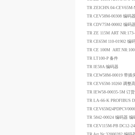
TR ZEICHN.04-CEV65M
TR CEV58M-00308 编码
TR CDV75M-00002 编码
TR ZE 115M ART NR:17
TR CE65M 110-01902 编
TR CE 100M ART.NR:100
TR LT100-P 备件
TR IE58A 编码器
TR CEW58M-00019 
TR CEV65M-10260 
TR IEW58-00035-5M 订
TR LA-66-K PROFIBUS
TR CEV65M24PDPCV00
TR 5842-00024 编码器 
TR CEV115M-PB DC12-2
TR Art.Nr:32000282 编码