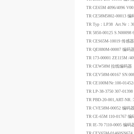
TR CE65M 4096/4096 
TR CE58M5802-00013 
TR Typ：LP38 Art.Nr：3
TR 5850-00125 S.N0009
TR CES65M-10019 传感器
TR QEH80M-00007 编码
TR 173-00001 ZE115M 
TR CEW58M 拉线编码器
TR CEV58M-00167 SN:0
TR CE100M/Nr:100-0145
TR LP-38-3750 307-013
TR PBD-20-001,ART-NR.
TR CVE58M-00052 编码
TR CE-65M 110-01767 
TR IE-70 7110-0005 编码
TR CEV65M-01460SN6