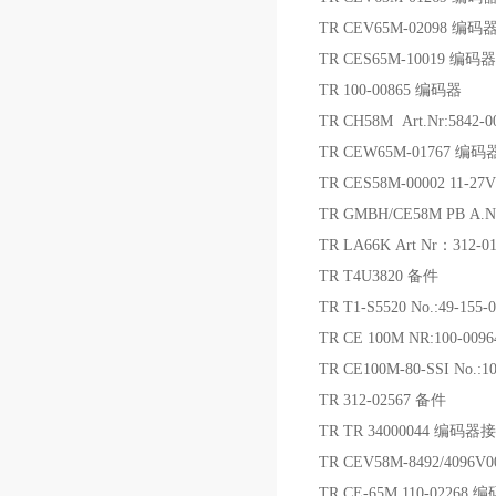
TR CEV65M-02098 编码
TR CES65M-10019 编码器
TR 100-00865 编码器
TR CH58M Art.Nr:5842
TR CEW65M-01767 编码
TR CES58M-00002 11-
TR GMBH/CE58M PB A.NR
TR LA66K Art Nr：312-
TR T4U3820 备件
TR T1-S5520 No.:49-155
TR CE 100M NR:100-009
TR CE100M-80-SSI No.:
TR 312-02567 备件
TR TR 34000044 编码器
TR CEV58M-8492/4096V
TR CE-65M 110-02268 