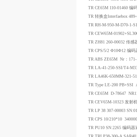
TR CE65M 110-01460 编
TR 转换盒Interfaebox 48
TR RH-M-950-M-D70-1
TR CEW65M-01902+SL3
TR ZH81 260-00032 传感
TR CPS/5/2 Ф10Ф12 
TR ABS ZE65M Nr：171
TR LA-41-250-SSI/T4-
TR LA46K-650MM-321-5
TR Type LE-200 PB+SS
TR CE65M D-78647 NR11
TR CEV65M-10323 发射
TR LP 38 307-00003 SN:
TR CPS 10/210*10 340
TR PU10 SN:2265 编
TR TRLP38-300-A SAR4