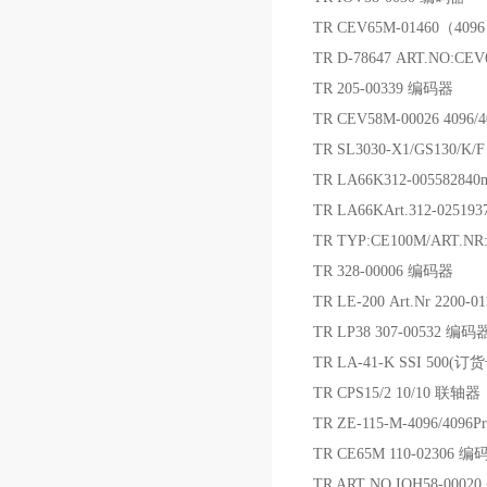
TR CEV65M-01460（40
TR D-78647 ART.NO:CE
TR 205-00339 编码器
TR CEV58M-00026 4096/
TR SL3030-X1/GS130/K/
TR LA66K312-0055828
TR LA66KArt.312-0251
TR TYP:CE100M/ART.NR
TR 328-00006 编码器
TR LE-200 Art.Nr 2200-
TR LP38 307-00532 编码
TR LA-41-K SSI 500
TR CPS15/2 10/10 联轴器
TR ZE-115-M-4096/4096
TR CE65M 110-02306 编
TR ART NO.IOH58-0002