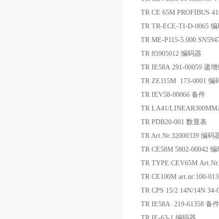
TR CE 65M PROFIBUS 41
TR TR-ECE-TI-D-0065
TR ME-P115-5.000 SN59
TR 85905012 编码器
TR IE58A 291-00059 
TR ZE115M 173-0001 
TR IEV58-00066 备件
TR LA41/LINEAR300M
TR PDB20-001 数显表
TR Art.Nr:32000339 编码
TR CE58M 5802-00042 
TR TYPE:CEV65M Art.
TR CE100M art.nr:100-
TR CPS 15/2 14N/14N 
TR IE58A 219-61358 备
TR IE-63-1 编码器