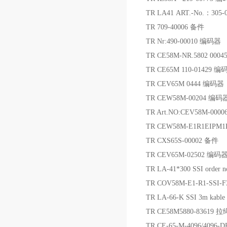
TR LA41 ART.-No.：305
TR 709-40006 备件
TR Nr:490-00010 编码器
TR CE58M-NR.5802 000
TR CE65M 110-01429 编
TR CEV65M 0444 编码器
TR CEW58M-00204 编码
TR Art.NO:CEV58M-000
TR CEW58M-E1R1EIPM
TR CXS65S-00002 备件
TR CEV65M-02502 编码
TR LA-41*300 SSI order
TR COV58M-E1-R1-SSI-
TR LA-66-K SSI 3m ka
TR CE58M5880-83619
TR CE-65-M-4096/4096