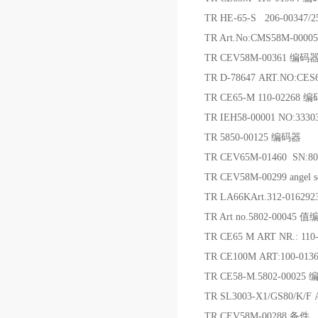
TR HE-65-S 206-00347/
TR Art.No:CMS58M-000
TR CEV58M-00361 编码
TR D-78647 ART.NO:CE
TR CE65-M 110-02268 
TR IEH58-00001 NO:333
TR 5850-00125 编码器
TR CEV65M-01460 SN:
TR CEV58M-00299 angel s
TR LA66KArt.312-0162
TR Art no.5802-00045 
TR CE65 M ART NR.: 11
TR CE100M ART:100-013
TR CE58-M.5802-00025
TR SL3003-X1/GS80/K/F 
TR CEV58M-00288 备件