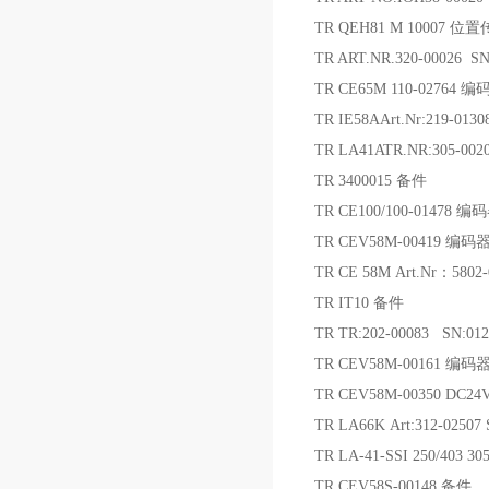
TR QEH81 M 10007 位
TR ART.NR.320-00026 S
TR CE65M 110-02764 编
TR IE58AArt.Nr:219-01
TR LA41ATR.NR:305-00
TR 3400015 备件
TR CE100/100-01478 编
TR CEV58M-00419 编码
TR CE 58M Art.Nr：580
TR IT10 备件
TR TR:202-00083 SN:0
TR CEV58M-00161 编码
TR CEV58M-00350 DC2
TR LA66K Art:312-025
TR LA-41-SSI 250/403 3
TR CEV58S-00148 备件