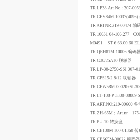
TR LP38 Art No.: 307-0
TR CEV84M-10037(4096
TR ARTNR:219-00474 
TR 10631 04-106.277
M0491 ST 6 63.00.60 E
TR QEH81M-10006 编码
TR G30/25A10 联轴器
TR LP-38-2750-SSI 307
TR CPS15/2 8/12 联轴器
TR CEW58M-00020+SL30
TR LT-100-P 3300-000
TR ART.NO:219-00660 
TR ZH-65M；Art.nr：17
TR PU-10 转换盒
TR CE100M 100-01360 
TR CES65M-00022 编码器