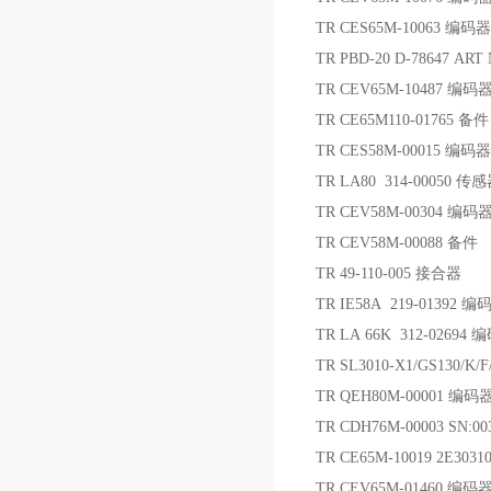
TR CES65M-10063 编码器
TR PBD-20 D-78647 ART
TR CEV65M-10487 编码
TR CE65M110-01765 备件
TR CES58M-00015 编码器
TR LA80 314-00050 传
TR CEV58M-00304 编码
TR CEV58M-00088 备件
TR 49-110-005 接合器
TR IE58A 219-01392 编
TR LA 66K 312-02694 
TR SL3010-X1/GS130/K/F
TR QEH80M-00001 编码
TR CDH76M-00003 SN:0
TR CE65M-10019 2E303
TR CEV65M-01460 编码