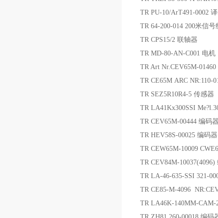
TR PU-10/ArT491-0002
TR 64-200-014 200米信
TR CPS15/2 联轴器
TR MD-80-AN-C001 电机
TR Art Nr.CEV65M-0146
TR CE65M ARC NR:110-
TR SEZ5R10R4-5 传感器
TR LA41Kx300SSI Me?l.
TR CEV65M-00444 编码
TR HEV58S-00025 编码器
TR CEW65M-10009 
TR CEV84M-10037(4096
TR LA-46-635-SSI 321-
TR CE85-M-4096 NR:C
TR LA46K-140MM-CAM-
TR ZH81 260-00018 编码