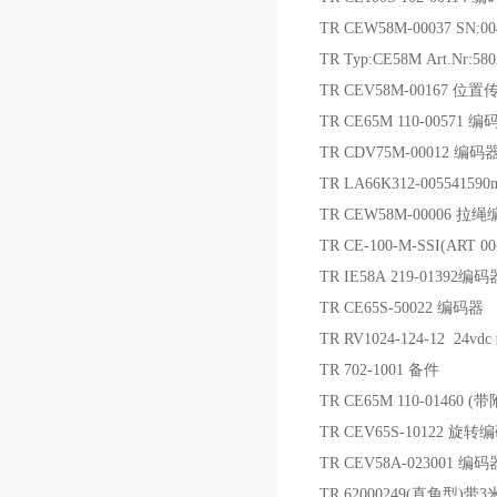
TR CEW58M-00037 SN:
TR Typ:CE58M Art.Nr:58
TR CEV58M-00167 位
TR CE65M 110-00571 编
TR CDV75M-00012 编码
TR LA66K312-0055415
TR CEW58M-00006 拉
TR CE-100-M-SSI(ART 0
TR IE58A 219-01392
TR CE65S-50022 编码器
TR RV1024-124-12 24v
TR 702-1001 备件
TR CE65M 110-01460 
TR CEV65S-10122 旋转
TR CEV58A-023001 编码
TR 62000249(直角型)带