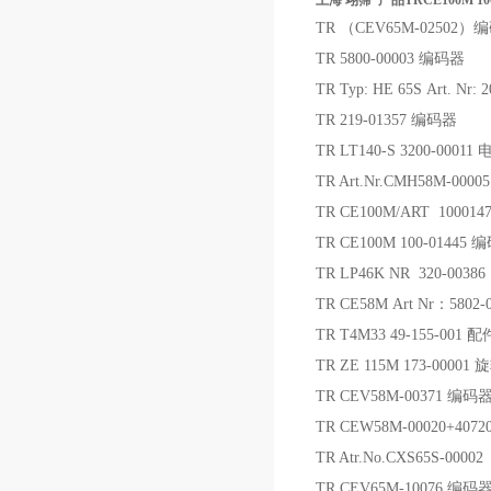
上海 翊霈*产品TRCE100M 10
TR （CEV65M-025
TR 5800-00003 编码器
TR Typ: HE 65S Art. Nr
TR 219-01357 编码器
TR LT140-S 3200-00011
TR Art.Nr.CMH58M-0000
TR CE100M/ART 10001
TR CE100M 100-01445 
TR LP46K NR 320-00
TR CE58M Art Nr：5802-
TR T4M33 49-155-001 配
TR ZE 115M 173-0000
TR CEV58M-00371 编码
TR CEW58M-00020+4072
TR Atr.No.CXS65S-00002
TR CEV65M-10076 编码