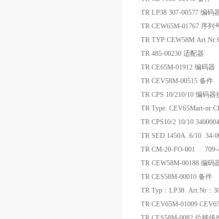
TR LP38 307-00577 编码
TR CEW65M-01767 序
TR TYP:CEW58M Art.Nr
TR 485-00230 适配器
TR CE65M-01912 编码器
TR CEV58M-00515 备件
TR CPS 10/210/10 编码
TR Type: CEV65Mart-nr
TR CPS10/2 10/10 3400
TR SED 1450A 6/10 34-
TR CM-20-FO-001 709
TR CEW58M-00188 编码
TR CES58M-00010 备件
TR Typ：LP38 Art.Nr：3
TR CEV65M-01009 CEV65M
TR CES58M-0082 位移