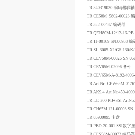
TR 340319020 编码器联
TR CE58M 5802-00023
TR 322-00487 编码器
TR QEH80M-12/12-16-
TR 11-00169 SN:00938 
TR SL 3005-X1/GS 130
TR CEV58M-00026 SN:0
TR CEV65M-02096 备件
TR CEV65M-A-8192/409
TR Art.Nr: CEW65M-01
TR AK9.4 Art.Nr:450-4
TR LE-200 PB+SSI Art
TR CH65M 121-00003 
TR 85900095 卡盘
TR PBD-20-001 SSI数
TR CES58M-00072 编码器