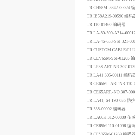
TR CH58M 5842-00024
TR IE58A219-00590 编码
TR 110-01460 编码器
TR LA-80-300-A314-00
TR LA-46-653-SSI 321-0
TR CUSTOM CABLE/PLU
TR CEV65M-SSI-01203
TR LP38 ART NR.307-0
TR LA41 305-00111 编码
TR CE65M ART.NR:110
TR CE65ART.-NO.307-0
TR LA41, 64-190-026
TR 338-00002 编码器
TR LA66K 312-00880 传
TR CE65M 110-01096 编
TR CEV65M-01269 编码