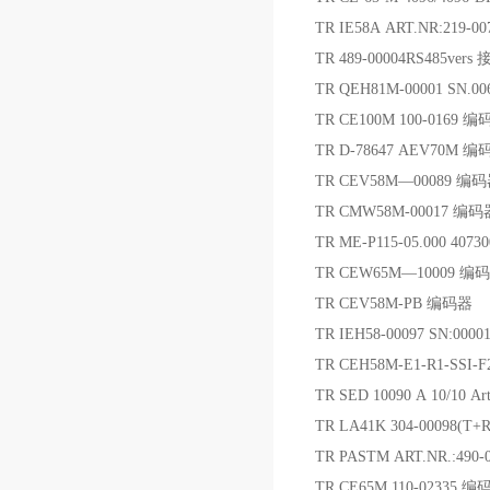
TR IE58A ART.NR:219-
TR 489-00004RS485ver
TR QEH81M-00001 SN.0
TR CE100M 100-0169 
TR D-78647 AEV70M 
TR CEV58M—00089 编
TR CMW58M-00017 编码
TR ME-P115-05.000 4073
TR CEW65M—10009 编
TR CEV58M-PB 编码器
TR IEH58-00097 SN:000
TR CEH58M-E1-R1-SSI-
TR SED 10090 A 10/10 Ar
TR LA41K 304-00098(
TR PASTM ART.NR.:490
TR CE65M 110-02335