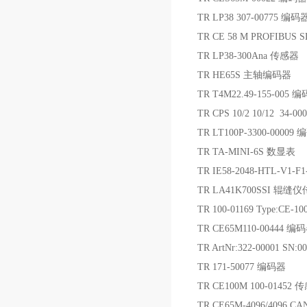
TR LP38 307-00775 编码
TR CE 58 M PROFIBUS
TR LP38-300Ana 传感器
TR HE65S 主轴编码器
TR T4M22.49-155-005
TR CPS 10/2 10/12 34-0
TR LT100P-3300-00009
TR TA-MINI-6S 数显表
TR IE58-2048-HTL-V1-
TR LA41K700SSI 辊缝
TR 100-01169 Type:CE
TR CE65M110-00444 编
TR ArtNr:322-00001 SN
TR 171-50077 编码器
TR CE100M 100-01452 
TR CE65M-4096/4096 