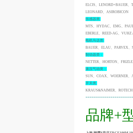
ELCIS、LENORD+BAUER、
LEONARD、ASIROBICON
传感器类:
MTS、HYDAC、EMG、PAUL
EBERLE、REED-AG、VUHZ
电机马达类:
BAUER、ELAU、PARVEX、
制动器类：
NETTER、HORTON、FRIZL
液压气动类：
SUN、COAX、WOERNER、A
开关类:
KRAUS&NAIMER、ROTECH
======================
品牌+