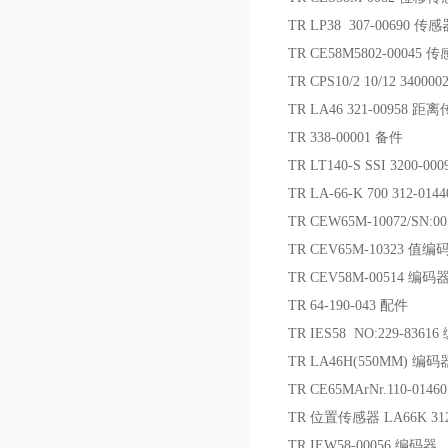
TR LP38 307-00690 传感
TR CE58M5802-00045 
TR CPS10/2 10/12 3400
TR LA46 321-00958 
TR 338-00001 备件
TR LT140-S SSI 3200-00
TR LA-66-K 700 312-01
TR CEW65M-10072/SN:0
TR CEV65M-10323 值编
TR CEV58M-00514 编码
TR 64-190-043 配件
TR IES58 NO:229-8361
TR LA46H(550MM) 编码
TR CE65MArNr.110-014
TR 位置传感器 LA66K 31
TR IEW58-00056 编码器