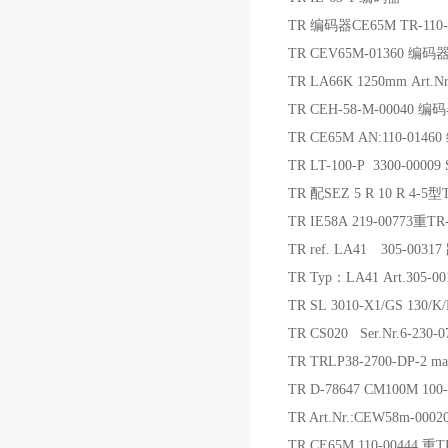
TR 编码器CE65M TR-110
TR CEV65M-01360 编码
TR LA66K 1250mm Art.N
TR CEH-58-M-00040 编
TR CE65M AN:110-0146
TR LT-100-P 3300-0000
TR 配SEZ 5 R 10 R 4
TR IE58A 219-00773重T
TR ref. LA41 305-00
TR Typ：LA41 Art.30
TR SL 3010-X1/GS 130
TR CS020 Ser.Nr.6-230
TR TRLP38-2700-DP-2 
TR D-78647 CM100M 10
TR Art.Nr.:CEW58m-000
TR CE65M 110-00444 重