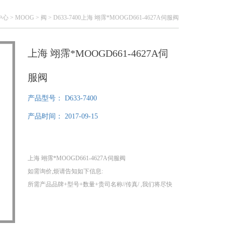
中心
>
MOOG
>
阀
> D633-7400上海 翊霈*MOOGD661-4627A伺服阀
上海 翊霈*MOOGD661-4627A伺
服阀
产品型号：
D633-7400
产品时间：
2017-09-15
上海 翊霈*MOOGD661-4627A伺服阀
如需询价,烦请告知如下信息:
所需产品品牌+型号+数量+贵司名称//传真/ ,我们将尽快
给您提供报价!
1、我们分公司在德国，可以为您提供提供100%原装正
品！