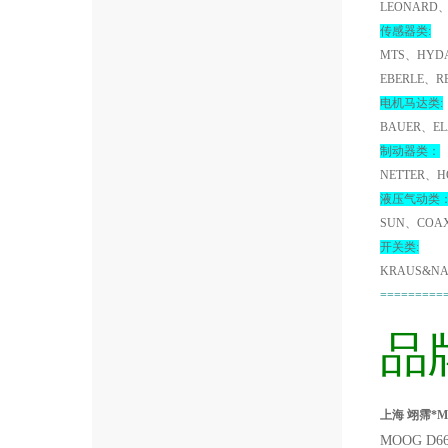
LEONARD、
传感器类:
MTS、HYDA
EBERLE、R
电机马达类:
BAUER、EL
制动器类：
NETTER、H
液压气动类
SUN、COA
开关类:
KRAUS&NA
=========
品
上海 翊霈*MO
MOOG D6