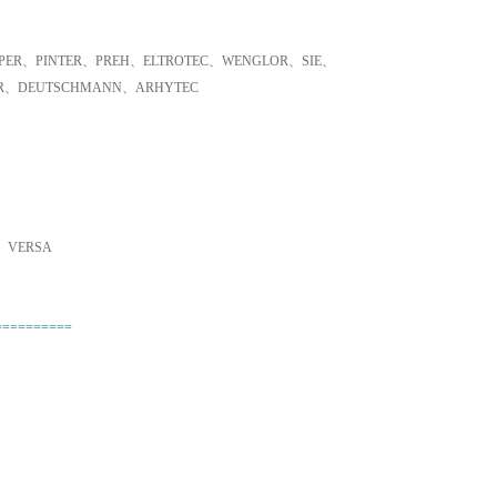
ER、PINTER、PREH、ELTROTEC、WENGLOR、SIE、
ER、DEUTSCHMANN、ARHYTEC
、VERSA
==========