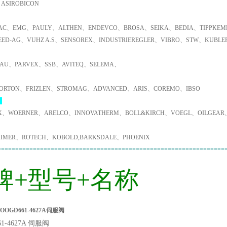
ASIROBICON
C、EMG、PAULY、ALTHEN、ENDEVCO、BROSA、SEIKA、BEDIA、TIPPKEMP
EED-AG、VUHZ A.S、SENSOREX、INDUSTRIEREGLER、VIBRO、STW、KUBL
AU、PARVEX、SSB、AVITEQ、SELEMA、
ORTON、FRIZLEN、STROMAG、ADVANCED、ARIS、COREMO、IBSO
：
X、WOERNER、ARELCO、INNOVATHERM、BOLL&KIRCH、VOEGL、OILGEAR
IMER、ROTECH、KOBOLD,BARKSDALE、PHOENIX
================================================================
牌+型号+名称
OGD661-4627A伺服阀
61-4627A 伺服阀