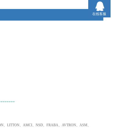
2、不易寻找品牌、小金额，我们同样为您采购！
在线客服
3、只要是欧盟国家的产品，我们可以为您询价并采购！
========
TRON、LITTON、AMCI、NSD、FRABA、AVTRON、ASM、