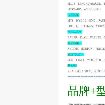
ELCIS、LENORD+BAUER、
LEONARD、ASIROBICON
传感器类:
MTS、HYDAC、EMG、PAUL
EBERLE、REED-AG、VUHZ
电机马达类:
BAUER、ELAU、PARVEX、
制动器类：
NETTER、HORTON、FRIZL
液压气动类：
SUN、COAX、WOERNER、A
开关类:
KRAUS&NAIMER、ROTECH
======================
品牌+