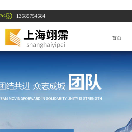
13585754584
首页