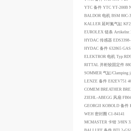
YTC 备件 YTC YT-200B N
BALDOR 电机 BSM 80C-
KALLER 延时氮气缸 KF2 1
EUROLEX 链条 Artikelnr.10
HYDAC 传感器 EDS3398-5-
HYDAC 备件 632865 GAS
ELEKTROR 电机 Typ:RD94
RITTAL 并柜较固定件 880
SOMMER 气缸/Clamping ja
LENZE 备件 E82EV751 4
COMEM BREATHER BRE
ZIEHL-ABEGG 风扇 FB045
GEORGII KOBOLD 备件 K
WEH 密封圈 C1-84141
MCMASTER 卡钳 3/8IN 3
BALLUFF 备件 BTL2-GS1