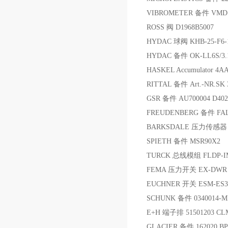
VIBROMETER 备件 VM
ROSS 阀 D1968B5007
HYDAC 球阀 KHB-25-F6-1
HYDAC 备件 OK-LL6S/3.1/
HASKEL Accumulator 4A
RITTAL 备件 Art.-NR.SK 3
GSR 备件 AU700004 D402
FREUDENBERG 备件 FALT
BARKSDALE 压力传感器 SW2
SPIETH 备件 MSR90X2
TURCK 总线模组 FLDP-IM
FEMA 压力开关 EX-DWR
EUCHNER 开关 ESM-ES3
SCHUNK 备件 0340014-M
E+H 端子排 51501203 CL
GLACIER 备件 162020 BP