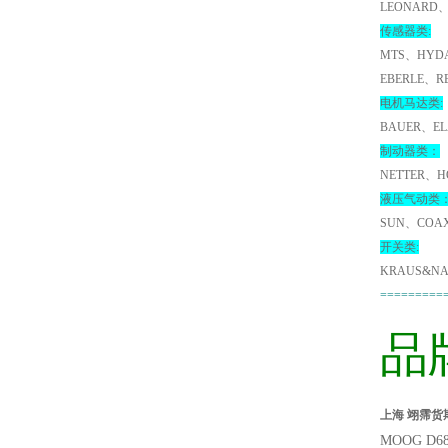
LEONARD、
传感器类:
MTS、HYDA
EBERLE、R
电机马达类:
BAUER、EL
制动器类：
NETTER、H
液压气动类
SUN、COA
开关类:
KRAUS&NA
=========
品
上海 翊霈货期
MOOG D6