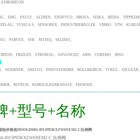
ASIROBICON
C、EMG、PAULY、ALTHEN、ENDEVCO、BROSA、SEIKA、BEDIA、TIPPKEMP
EED-AG、VUHZ A.S、SENSOREX、INDUSTRIEREGLER、VIBRO、STW、KUBL
AU、PARVEX、SSB、AVITEQ、SELEMA、
ORTON、FRIZLEN、STROMAG、ADVANCED、ARIS、COREMO、IBSO
：
X、WOERNER、ARELCO、INNOVATHERM、BOLL&KIRCH、VOEGL、OILGEAR
IMER、ROTECH、KOBOLD,BARKSDALE、PHOENIX
================================================================
牌+型号+名称
短价格低MOOGD684-4915P05KXZW6NEM2-C比例阀
84-4915P05KXZW6NEM2-C 比例阀