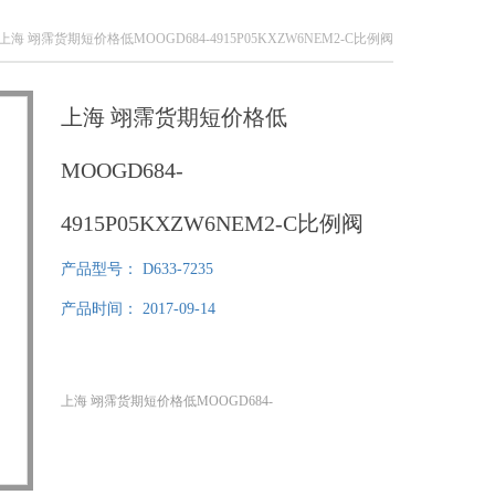
235上海 翊霈货期短价格低MOOGD684-4915P05KXZW6NEM2-C比例阀
上海 翊霈货期短价格低
MOOGD684-
4915P05KXZW6NEM2-C比例阀
产品型号：
D633-7235
产品时间：
2017-09-14
上海 翊霈货期短价格低MOOGD684-
4915P05KXZW6NEM2-C比例阀
如需询价,烦请告知如下信息:
所需产品品牌+型号+数量+贵司名称//传真/ ,我们将尽快