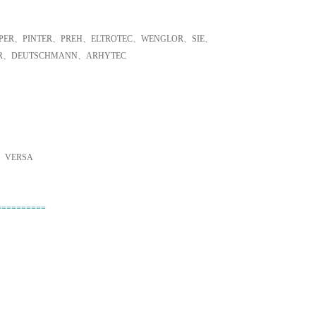
ER、PINTER、PREH、ELTROTEC、WENGLOR、SIE、
ER、DEUTSCHMANN、ARHYTEC
、VERSA
==========