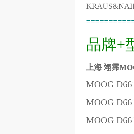
KRAUS&NAI
==========
品牌+
上海 翊霈MOOG
MOOG D66
MOOG D66
MOOG D66