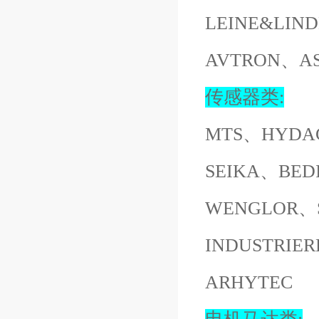
LEINE&LI
AVTRON、A
传感器类:
MTS、HYDA
SEIKA、BED
WENGLOR、S
INDUSTRI
ARHYTEC