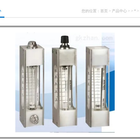
心
您的位置：
首页
>
产品中心
> >
*
>