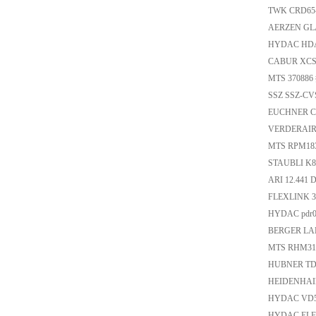
TWK CRD65
AERZEN GL
HYDAC HDA
CABUR XCS
MTS 37088
SSZ SSZ-C
EUCHNER C
VERDERAI
MTS RPM18
STAUBLI K
ARI 12.44
FLEXLINK 392
HYDAC pdr0
BERGER LA
MTS RHM3
HUBNER TDP 
HEIDENHA
HYDAC VD5
HYDAC EL