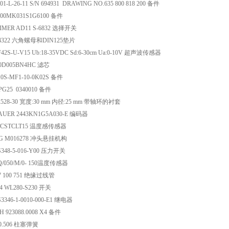
01-L-26-11 S/N 694931 DRAWING NO.635 800 818 200 备件
00MK031S1G6100 备件
MER AD11 S-6832 选择开关
64322 六角螺母和DIN125垫片
F42S-U-V15 Ub:18-35VDC Sd:6-30cm Ua:0-10V 超声波传感器
0D005BN4HC 滤芯
10S-MF1-10-0K02S 备件
G25 0340010 备件
2528-30 宽度:30 mm 内径:25 mm 带轴环的衬套
UER 2443KN1G5A030-E 编码器
PTCSTCLT15 温度感传感器
G M016278 冲头悬挂机构
348-5-016-Y00 压力开关
Q/050/M/0- 150温度传感器
7 100 751 绝缘过线管
84 WL280-S230 开关
346-1-0010-000-E1 继电器
 923088.0008 X4 备件
0.506 柱塞弹簧