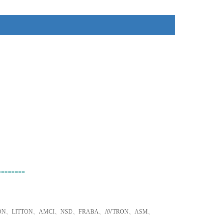
2、不易寻找品牌、小金额，我们同样为您采购！
3、只要是欧盟国家的产品，我们可以为您询价并采购！
========
TRON、LITTON、AMCI、NSD、FRABA、AVTRON、ASM、