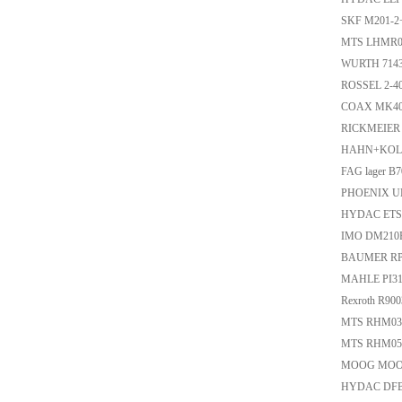
SKF M201-2+
MTS LHMR0
WURTH 714
ROSSEL 2-40
COAX MK40
RICKMEIER 
HAHN+KOL
FAG lager B
PHOENIX U
HYDAC ETS
IMO DM210P
BAUMER R
MAHLE PI31
Rexroth R9
MTS RHM03
MTS RHM0
MOOG MOOG
HYDAC DFB