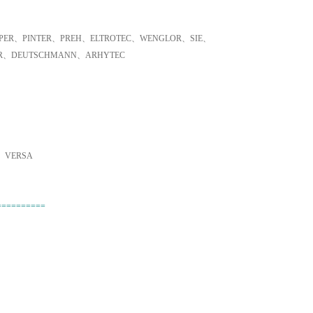
ER、PINTER、PREH、ELTROTEC、WENGLOR、SIE、
ER、DEUTSCHMANN、ARHYTEC
、VERSA
==========