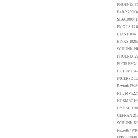
PHOENIX T
B+R X20D
SIBA 30004
EMG LS 14.
ETAS F 00K
BINKS 192
SCHUNK PR
PHOENIX 2
ELCIS ESG/
E+H TMT8
INGERSOLL
Rexroth FW
RTK MV522
HORMEC H
HYDAC 13
GEFRAN 21
SCHUNK KGG-
Rexroth 4WR
MTS 402