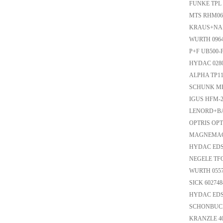
FUNKE TPL 
MTS RHM06
KRAUS+NAI
WURTH 09
P+F UB500-
HYDAC 028
ALPHA TP1
SCHUNK MP
IGUS HFM-
LENORD+BA
OPTRIS O
MAGNEMA
HYDAC EDS
NEGELE TF
WURTH 055
SICK 60274
HYDAC EDS3
SCHONBUCH
KRANZLE 4