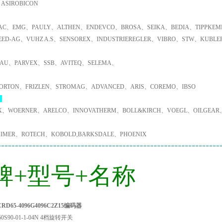
ASIROBICON
C、EMG、PAULY、ALTHEN、ENDEVCO、BROSA、SEIKA、BEDIA、TIPPKEMP
EED-AG、VUHZ A.S、SENSOREX、INDUSTRIEREGLER、VIBRO、STW、KUBL
AU、PARVEX、SSB、AVITEQ、SELEMA、
ORTON、FRIZLEN、STROMAG、ADVANCED、ARIS、COREMO、IBSO
：
X、WOERNER、ARELCO、INNOVATHERM、BOLL&KIRCH、VOEGL、OILGEAR
IMER、ROTECH、KOBOLD,BARKSDALE、PHOENIX
================================================================
牌+型号+名称
RD65-4096G4096C2Z15编码器
50S90-01-1-04N 4档旋转开关