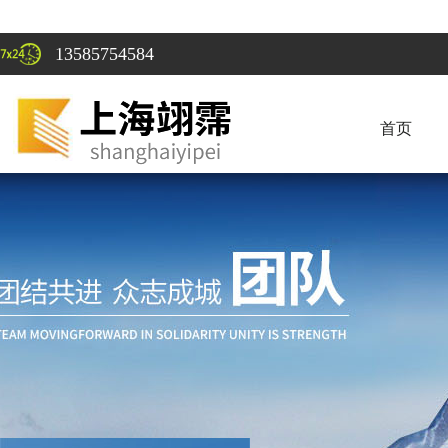
13585754584
首页