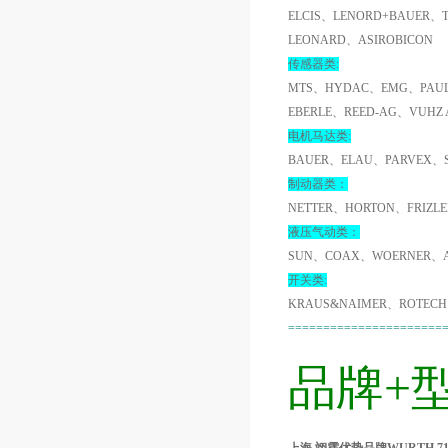
ELCIS、LENORD+BAUER、
LEONARD、ASIROBICON
传感器类:
MTS、HYDAC、EMG、PAUL
EBERLE、REED-AG、VUHZ
电机马达类:
BAUER、ELAU、PARVEX、
制动器类：
NETTER、HORTON、FRIZL
液压气动类：
SUN、COAX、WOERNER、A
开关类:
KRAUS&NAIMER、ROTECH
======================
品牌+