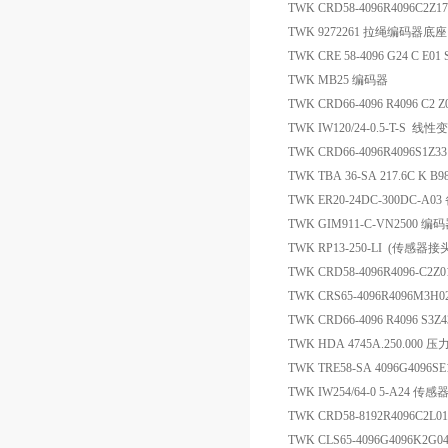
TWK CRD58-4096R4096C2Z
TWK 9272261 拉绳编码器底座
TWK CRE 58-4096 G24 C 
TWK MB25 编码器
TWK CRD66-4096 R4096 C2 Z
TWK IW120/24-0.5-T-S 
TWK CRD66-4096R4096S1Z
TWK TBA 36-SA 217.6C K B
TWK ER20-24DC-300DC-A0
TWK GIM911-C-VN2500 编
TWK RP13-250-LI (传
TWK CRD58-4096R4096-C2
TWK CRS65-4096R4096M3H
TWK CRD66-4096 R4096 S3Z
TWK HDA 4745A.250.000
TWK TRE58-SA 4096G4096SE
TWK IW254/64-0 5-A24 传感
TWK CRD58-8192R4096C2L
TWK CLS65-4096G4096K2G