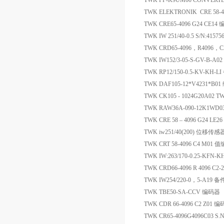
TWK PF-K9UM00 CONVERT
TWK ELEKTRONIK CRE 58-
TWK CRE65-4096 G24 CE14
TWK IW 251/40-0.5 S/N:4157
TWK CRD65-4096，R4096，
TWK IW152/3-05-S-GV-B-A
TWK RP12/150-0.5-KV-KH-L
TWK DAF105-12*V4231*B0
TWK CK105 - 1024G20A02
TWK RAW36A-090-12K1
TWK CRE 58 – 4096 G24 LE
TWK iw251/40(200) 位移传感
TWK CRT 58-4096 C4 M01
TWK IW:263/170-0.25-KFN
TWK CRD66-4096 R 4096 C2
TWK IW254/220-0，5-A19 备
TWK TBE50-SA-CCV 编码器
TWK CDR 66-4096 C2 Z01 
TWK CR65-4096G4096C03 S