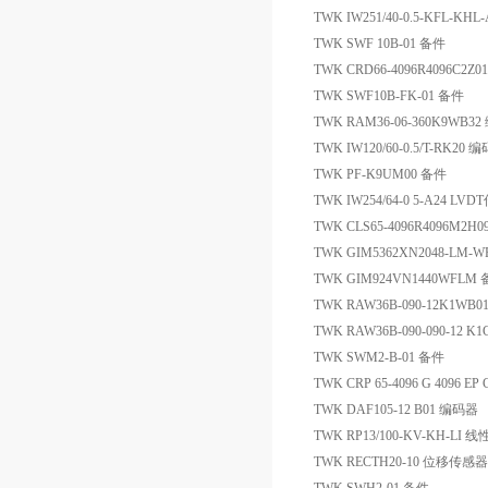
TWK IW251/40-0.5-KFL-KH
TWK SWF 10B-01 备件
TWK CRD66-4096R4096C2Z
TWK SWF10B-FK-01 备件
TWK RAM36-06-360K9WB3
TWK IW120/60-0.5/T-RK20 
TWK PF-K9UM00 备件
TWK IW254/64-0 5-A24 LV
TWK CLS65-4096R4096M2H
TWK GIM5362XN2048-LM-W
TWK GIM924VN1440WFLM
TWK RAW36B-090-12K1W
TWK RAW36B-090-090-12 
TWK SWM2-B-01 备件
TWK CRP 65-4096 G 4096 EP
TWK DAF105-12 B01 编码器
TWK RP13/100-KV-KH-L
TWK RECTH20-10 位移传感器