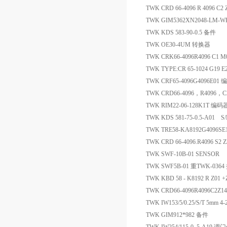
TWK CRD 66-4096 R 4096 C
TWK GIM5362XN2048-LM-W
TWK KDS 583-90-0.5 备件
TWK OE30-4UM 转换器
TWK CRK66-4096R4096 C1
TWK TYPE:CR 65-1024 G19 E27 
TWK CRF65-4096G4096E01
TWK CRD66-4096，R4096，
TWK RIM22-06-128K1T 编码
TWK KDS 581-75-0.5-A01 
TWK TRE58-KA8192G4096S
TWK CRD 66-4096.R4096 S2
TWK SWF-10B-01 SENSOR
TWK SWF5B-01 重TWK-036
TWK KBD 58 - K8192 R Z01
TWK CRD66-4096R4096C2
TWK IW153/5/0.25/S/T 5mm 
TWK GIM912*982 备件