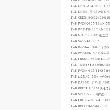
TWK IW25A/100-0.25-KG
TWK OE30-2/UM SN:40711
TWK KDS581-75-0,5-A01 S/
TWK CRE58-4096G24-CE01
TWK IW254/20-0 5-T Se
TWK IW 254/20-0 5-T S/N:16
TWK 0E30-2 Nr.45835 变送器
TWK SWF5D-FK-01 ?
TWK IM251-40 36 827 传感器
TWK IW251/40-0.5-KV 编码器
TWK CRD66-4096 R4096 S3 Z
TWK TBN58-ST-A4096RS3S
TWK IW254/40-0.5-T-PKS5 
TWK iw251/40（300） 位移
TWK DAF 105-12*V4231*B0
TWK RRECTI H.20-10 线性
TWK SRP13/50-T-L 编码器
TWK CRE 58 4096 G24 C E0
TWK RP13/150-KV-KH-L1-