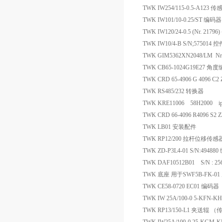
TWK IW254/115-0.5-A123 传
TWK IW101/10-0.25/ST 编码器
TWK IW120/24-0.5 (Nr. 21796
TWK IW10/4-B S/N;575014 控
TWK GIM5362XN2048/LM N
TWK CB65-1024G19E27 角
TWK CRD 65-4906 G 4096 C
TWK RS485/232 转换器
TWK KRE11006 58H2000 i
TWK CRD 66-4096 R4096 S2
TWK LB01 安装配件
TWK RP12/200 拉杆位移传感
TWK ZD-P3L4-01 S/N:494
TWK DAF10512B01 S/N : 2
TWK 底座 用于SWF5B-FK-01
TWK CE58-0720 EC01 编码器
TWK IW 25A/100-0 5-KFN-K
TWK RP13/150-L1 夹送辊 