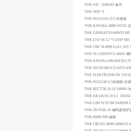
TWK S/N：6390283 备件
TWK SE01 个
TWK IW153/5/0.25/T 传感器
TWK RAW36A-360K1WC0
TWK GIM924VN1440WFLM
TWK DAF 66-12 *V4356* B
TWK CRE 58-4096 G24 C E0
TWK Nr:13265979 D-40041 
TWK RAW36A-090-K8CB15 
TWK IW254/100-0-25-KFN
TWK ELEKTRONIK/IW 254/1
TWK IW255/40-0.5传感器 传
TWK RECTTH.20-10 10MM 
TWK KK14S/10-10 0.2 1031
TWK GIM 912X786 N430109
TWK ZD-P34L-01 编码器保护
TWK RMB-N06 磁铁
TWK CRF105-4096G4096C0