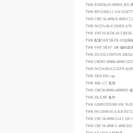
TWK RAM36-05-090K9_B3
TWK RP13/300-L1 S/N:522
TWK CRD 58-4096 R 409
TWK IW25A/40-0.5/KHN-A7
TWK SWF10-B-FK-01-CRE58
TWK 配套SWF5B-FK-01拉
TWK SWF-5B-07 5米 编码
TWK ZN-P2L3-D07S/N:2083
TWK CRD65-4096G4096C2Z
TWK IW254/40-0.25-KFN
TWK ZKD-D01 cap
TWK MB-12.7 底座
TWK CRF58-4096G4096E01
TWK SKA28F 备件
TWK GIM912EN500-SM Nr.
TWK IW120/60-05-S-KH B1
TWK CRE 58-4096 G24 C E0
TWK CRF 58-4096 G 4096 E0