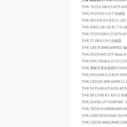
上海 翊霈系列TWKIW253/20-
TWK 1W25A/100-0.5-KFN-
TWK IW253/20-0.25-T 传感器
TWK RP13/50-KV-KH-L1-A0
TWK RIM22-06-128 K1 T 01
TWK TW254/100-0.25-KFN
TWK IT 108/4-GW3 传感器
TWK CRF58.4096G4096E01
TWK IW253/40/0.25/T 40mm 
TWK IWN 250/40-0.25-T-C2-
TWK 唇板开度传感器IW120/60-
TWK IW254/40-0,25-KFN
TWK CRD105-4096 R4096 
TWK IW254/40-025-KHN-KF
TWK RP13/100-KV-KH-LI 
TWK DAF66-12*V4196*B01 
TWK TRT58-SA4096R4096C
TWK GIM5362XN2048-LM-
TWK CRD58-4096G4096C2Z