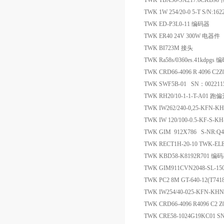
TWK TBA36-SA217.6CKB98
TWK 1W 254/20-0 5-T S/N:
TWK ED-P3L0-11 编码器
TWK ER40 24V 300W 电器件
TWK BI723M 接头
TWK Ra58s/0360es.41kdpgs
TWK CRD66-4096 R 4096 C2
TWK SWF5B-01 SN：00221
TWK RH20/10-1-1-T-A01 跑
TWK IW262/240-0,25-KFN-
TWK IW 120/100-0.5-KF-S-
TWK GIM 912X786 S-NR:Q
TWK RECT1H-20-10 TWK
TWK KBD58-K8192R701 编
TWK GIM911CVN2048-SL-15
TWK PC2 8M GT-640-12(T74
TWK IW254/40-025-KFN-KH
TWK CRD66-4096 R4096 C2
TWK CRE58-1024G19KC01 S