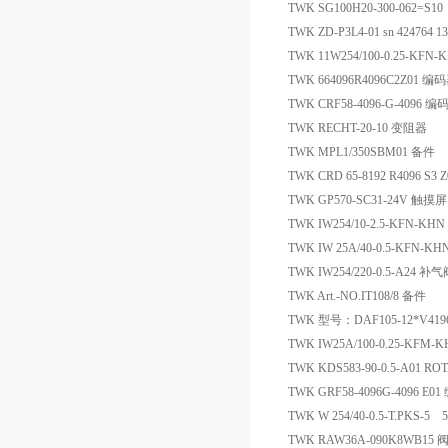
TWK SG100H20-300-062=S10
TWK ZD-P3L4-01 sn 424764 
TWK 11W254/100-0.25-KF
TWK 664096R4096C2Z01 编
TWK CRF58-4096-G-4096 编
TWK RECHT-20-10 变阻器
TWK MPL1/350SBM01 备件
TWK CRD 65-8192 R4096 S3
TWK GP570-SC31-24V 触摸屏
TWK IW254/10-2.5-KFN-KH
TWK IW 25A/40-0.5-KFN
TWK IW254/220-0.5-A24 
TWK Art.-NO.IT108/8 备件
TWK 型号：DAF105-12*V4196*
TWK IW25A/100-0.25-KF
TWK KDS583-90-0.5-A01
TWK GRF58-4096G-4096 E0
TWK W 254/40-0.5-T.PKS-5
TWK RAW36A-090K8WB1