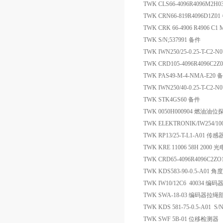
TWK CLS66-4096R4096M2H
TWK CRN66-819R4096D1Z0
TWK CRK 66-4906 R4906 C1
TWK S/N;537991 备件
TWK IWN250/25-0.25-T-C2-
TWK CRD105-4096R4096C2
TWK PAS49-M-4-NMA-E20 
TWK IWN250/40-0.25-T-C2-
TWK STK4GS60 备件
TWK 0050H000904 燃油油位
TWK ELEKTRONIK/IW254/10
TWK RP13/25-T-L1-A01 传感
TWK KRE 11006 58H 2000
TWK CRD65-4096R4096C2Z
TWK KDS583-90-0.5-A01 
TWK IW10/12C6 40034 编码
TWK SWA-18-03 编码器拉绳
TWK KDS 581-75-0.5-A01
TWK SWF 5B-01 位移检测器