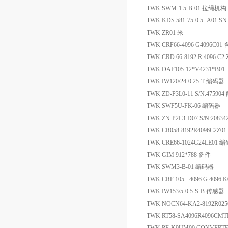
TWK SWM-1.5-B-01 拉绳机构
TWK KDS 581-75-0.5- A01 S
TWK ZR01 米
TWK CRF66-4096 G4096
TWK CRD 66-8192 R 4096 C
TWK DAF105-12*V4231*B01 
TWK IW120/24-0.25-T 编码器
TWK ZD-P3L0-11 S/N:47590
TWK SWF5U-FK-06 编码器
TWK ZN-P2L3-D07 S/N:208
TWK CR058-8192R4096C2Z
TWK CRE66-1024G24LE01 
TWK GIM 912*788 备件
TWK SWM3-B-01 编码器
TWK CRF 105 - 4096 G 4096
TWK IW153/5-0.5-S-B 传感器
TWK NOCN64-KA2-8192R02
TWK RT58-SA4096R4096C