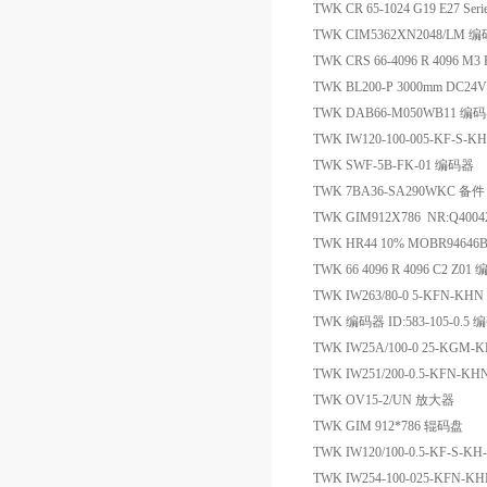
TWK CR 65-1024 G19 E27 Ser
TWK CIM5362XN2048/LM 
TWK CRS 66-4096 R 4096 M
TWK BL200-P 3000mm DC
TWK DAB66-M050WB11 编
TWK IW120-100-005-KF-S-
TWK SWF-5B-FK-01 编码器
TWK 7BA36-SA290WKC 备件
TWK GIM912X786 NR:Q400
TWK HR44 10% MOBR9464
TWK 66 4096 R 4096 C2 Z01
TWK IW263/80-0 5-KFN-KH
TWK 编码器 ID:583-105-0.5
TWK IW25A/100-0 25-KGM
TWK IW251/200-0.5-KFN-
TWK OV15-2/UN 放大器
TWK GIM 912*786 辊码盘
TWK IW120/100-0.5-KF-S-K
TWK IW254-100-025-KFN-