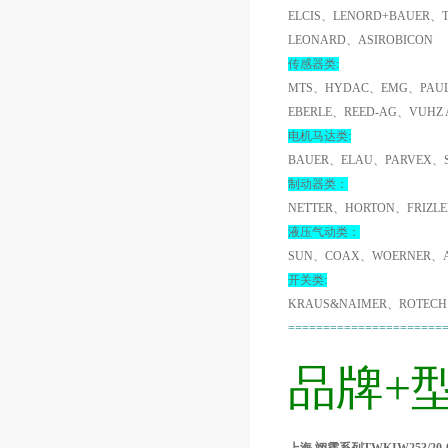
ELCIS、LENORD+BAUER、
LEONARD、ASIROBICON
传感器类:
MTS、HYDAC、EMG、PAUL
EBERLE、REED-AG、VUHZ
电机马达类:
BAUER、ELAU、PARVEX、
制动器类：
NETTER、HORTON、FRIZL
液压气动类：
SUN、COAX、WOERNER、A
开关类:
KRAUS&NAIMER、ROTECH
======================
品牌+