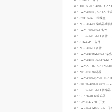
TWK SWH2-01 备件
TWK TRD 58-KA 4096R C2 Z 
TWK IW254/80-0，5-A122 
TWK SWF05-B-01 拉线盒
TWK ZD-P3L4-01 编码器通
TWK IW251/100-0.5-T 备件
TWK RP12/25-0 1-T-LI 备件
TWK STK4GP81 备件
TWK ZD-P3L0-11 备件
TWK IW254/40MM-0.5-T 传
TWK IW254/40-0.25-KFN-KH
TWK IW25A/100-0.5-KFN-
TWK ZKC N01 编码器
TWK IW254/100-0,25-KFN
TWK SRD66-4096 R 4096 C2
TWK RP13/25-0.1-T-LI 传感器
TWK CRK66-4096 编码器
TWK GIM5142V600 开关
TWK IW 254/40MM-0.25-T 