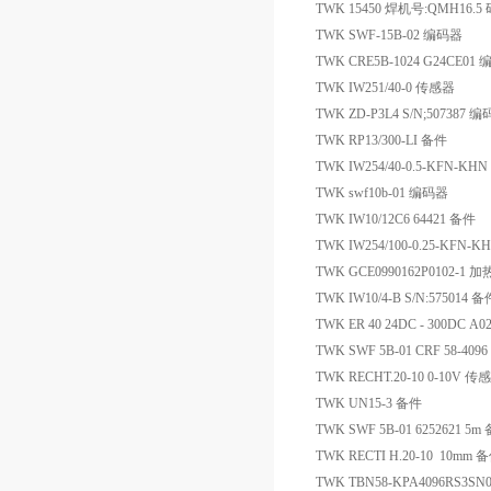
TWK 15450 焊机号:QMH16.
TWK SWF-15B-02 编码器
TWK CRE5B-1024 G24CE01
TWK IW251/40-0 传感器
TWK ZD-P3L4 S/N;507387 
TWK RP13/300-LI 备件
TWK IW254/40-0.5-KFN-K
TWK swf10b-01 编码器
TWK IW10/12C6 64421 备件
TWK IW254/100-0.25-KFN
TWK GCE0990162P0102-1 
TWK IW10/4-B S/N:575014 备
TWK ER 40 24DC - 300DC A
TWK SWF 5B-01 CRF 58-4096
TWK RECHT.20-10 0-10V 传
TWK UN15-3 备件
TWK SWF 5B-01 6252621 5m
TWK RECTI H.20-10 10mm 
TWK TBN58-KPA4096RS3S