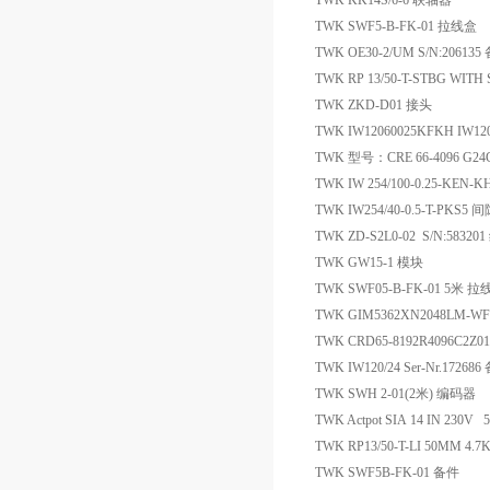
TWK KK14S/6-6 联轴器
TWK SWF5-B-FK-01 拉线盒
TWK OE30-2/UM S/N:206135
TWK RP 13/50-T-STBG WIT
TWK ZKD-D01 接头
TWK IW12060025KFKH IW12
TWK 型号：CRE 66-4096 G24
TWK IW 254/100-0.25-KEN-K
TWK IW254/40-0.5-T-PKS5
TWK ZD-S2L0-02 S/N:5832
TWK GW15-1 模块
TWK SWF05-B-FK-01 5米 
TWK GIM5362XN2048LM-W
TWK CRD65-8192R4096C2Z0
TWK IW120/24 Ser-Nr.17268
TWK SWH 2-01(2米) 编码器
TWK Actpot SIA 14 IN 230V 
TWK RP13/50-T-LI 50MM 4.7K
TWK SWF5B-FK-01 备件