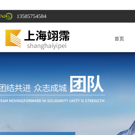
13585754584
首页