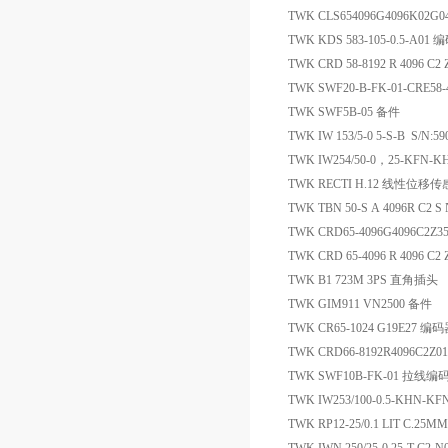
TWK CLS654096G4096K02G
TWK KDS 583-105-0.5-A01
TWK CRD 58-8192 R 4096 C2
TWK SWF20-B-FK-01-CRE5
TWK SWF5B-05 备件
TWK IW 153/5-0 5-S-B S/N:5
TWK IW254/50-0，25-KFN-K
TWK RECTI H.12 线性位移
TWK TBN 50-S A 4096R C2 
TWK CRD65-4096G4096C2Z
TWK CRD 65-4096 R 4096 C2
TWK B1 723M 3PS 直角插头
TWK GIM911 VN2500 备件
TWK CR65-1024 G19E27 编
TWK CRD66-8192R4096C2Z
TWK SWF10B-FK-01 拉线编
TWK IW253/100-0.5-KHN
TWK RP12-25/0.1 LIT C.25