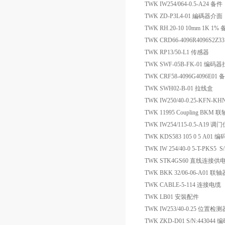
TWK IW254/064-0.5-A24 备件
TWK ZD-P3L4-01 編碼器介面
TWK RH.20-10 10mm 1K 1%
TWK CRD66-4096R4096S2Z
TWK RP13/50-L1 传感器
TWK SWF-05B-FK-01 编
TWK CRF58-4096G4096E01 
TWK SWH02-B-01 拉线盒
TWK IW250/40-0.25-KFN-K
TWK 11995 Coupling BKM 
TWK IW254/115-0.5-A19 
TWK KDS583 105 0 5 A01 
TWK IW 254/40-0 5-T-PKS5 
TWK STK4GS60 直线连接供
TWK BKK 32/06-06-A01 联轴
TWK CABLE-5-114 连接电缆
TWK LB01 安裝配件
TWK IW253/40-0.25 位置检测
TWK ZKD-D01 S/N:44304