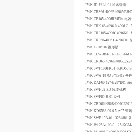
TWK ID-P3L4-01 通讯端盖
TWK CRS66-4096R4096M3H
TWK CB105-4096R24E04 电
TWK CRK 66-4096 R 4096 C
TWK CRF105-4096G4096K0
TWK CRF66-4096 G4096C0
TWK 1210/o16 锥形锁
TWK CEW58M-E1-R1-SSI-M3
TWK CRD65-4096G4096C2Z
TWK SWF10BFK01+KRD58 S
TWK SWA-18-03 S/N5419 备
TWK DAF66-12*4329*B01 
TWK SWH02-ZD 线缆机构
TWK SWF05-B-01 备件
TWK CRD664096R4096C2Z0
TWK KDS583-90-0.5-A07 编
TWK SWF 10B-01 3264881 
TWK IW 25A/100-0，25-