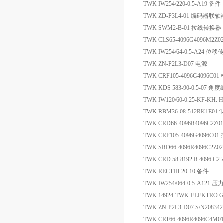
TWK IW254/220-0.5-A19 备件
TWK ZD-P3L4-01 编码器联轴
TWK SWM2-B-01 拉线转换器
TWK CLS65-4096G4096M2Z
TWK IW254/64-0.5-A24 位
TWK ZN-P2L3-D07 电源
TWK CRF105-4096G4096
TWK KDS 583-90-0.5-07 
TWK IW120/60-0.25-KF-KH.
TWK RBM36-08-512RK1E01
TWK CRD66-4096R4096C2Z
TWK CRF105-4096G4096C01
TWK SRD66-4096R4096C2Z
TWK CRD 58-8192 R 4096 C
TWK RECTIH.20-10 备件
TWK IW254/064-0.5-A121
TWK 14924-TWK-ELEKTRO G
TWK ZN-P2L3-D07 S/N2083
TWK CRT66-4096R4096C4M