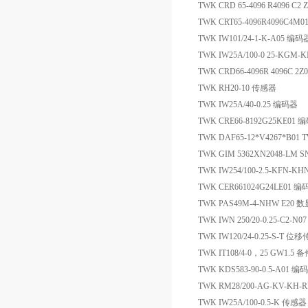
TWK CRD 65-4096 R4096 C2
TWK CRT65-4096R4096C4M
TWK IW101/24-1-K-A05 编码
TWK IW25A/100-0 25-KGM
TWK CRD66-4096R 4096C 2
TWK RH20-10 传感器
TWK IW25A/40-0.25 编码器
TWK CRE66-8192G25KE01 
TWK DAF65-12*V4267*B0
TWK GIM 5362XN2048-LM 
TWK IW254/100-2.5-KFN-K
TWK CER661024G24LE01 
TWK PAS49M-4-NHW E20 
TWK IWN 250/20-0.25-C2-N0
TWK IW120/24-0.25-S-T 
TWK IT108/4-0，25 GW1.5 
TWK KDS583-90-0.5-A01 编
TWK RM28/200-AG-KV-KH-
TWK IW25A/100-0.5-K 传感器