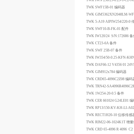
TWK IWN 250/25-0.25-T-C2-
TWK SWF15B-01 编码器
TWK GIM5362XN2048LM-WF
TWK 5-A19 AIPIW254/220-
TWK SWF10-B-FK-01 配件
TWK IW120/24 S/N:172686 
TWK CT23-6A 备件
TWK SWF 25B-07 备件
TWK IW354/50-0.25-KFN-K
TWK DAF66-12 V4356 01 2
TWK GIM912x784 编码器
TWK CRD65-4096C2Z08 编码
TWK TRN42-SA4096R4096C
TWK 1W254-20-0.5 备件
TWK CER 661024 G24LE01
TWK RP13/150-KV-KH-LI-A
TWK RECT1H20-10 位移传感
TWK RIM22-06-1024K1T 
TWK CRD 65-4096 R 4096 