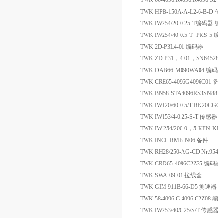
TWK 66-4096.R4096.R4096 S
TWK HPB-150A-A-L2-6-B-
TWK IW254/20-0.25-T编码器
TWK IW254/40-0.5-T--PKS-
TWK 2D-P3L4-01 编码器
TWK ZD-P31，4-01，SN645
TWK DAB66-M090WA04 编
TWK CRE65-4096G4096C01 
TWK BN58-STA4096RS3SN
TWK IW120/60-0.5/T-RK20
TWK IW153/4-0.25-S-T 传感器
TWK IW 254/200-0，5-KFN-K
TWK INCL.RMB-N06 备件
TWK RH28/250-AG-CD Nr:
TWK CRD65-4096C2Z35 编码
TWK SWA-09-01 拉线盒
TWK GIM 911B-66-D5 测速器
TWK 58-4096 G 4096 C2Z08
TWK IW253/40/0.25/S/T 传感