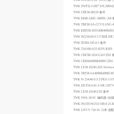
TWK IW254/115-0 5-A19
TWK ZN/P2L3-D07 S/N:2083
TWK CRE58-48219 备件
TWK ER40-24DC-300DC-AB
TWK TBE50-SA-CCV/LANG-
TWK KRD58-S65536R4096Z
TWK IW254/20-0 5-T RER.N
TWK ID584-105-0.5 备件
TWK 254/100-0/25-KFN-K
TWK CRE5B-1024 G24 CE01
TWK CRD664096R4096C2Z0
TWK CE58-1024GA01 Ser1en-
TWK TRT58-SA4096R4096
TWK W 254/40-0.5-T.PKS-5
TWK ZD-P3L4-01 S-NR.150
TWK CE58-1024GC03 备件
TWK SWA-18-01 编码器+
TWK IW250 IW25A/100-0.
TWK LIYCY 7x0.34 12