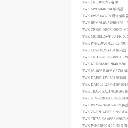
TWK CRE58/48219 备件
TWK SWF5B-01/5M 编码器
TWK I/W251/40-0.5 通信感应
TWK RBM36-08-512RK1E01 
TWK CRK66-4096R4096C1 MO
TWK MODEL:5WF 5U-FK-0
TWK IWN250/20-0.25-C2-N
TWK CE58-1024GA04 编码器
TWK CRD 58-8192R4096 C2Z
TWK KRDS8-S8192R4096Z01
TWK 66-4096.R4096 C2 Z01
TWK DAF65-12V B01 编码器
TWK DAF105-12*V4196*B0
TWK TBA36-SA2176CKB98
TWK GIM932B-6-D5 Nr:G34
TWK IW26A/240-0.5-KFN 
TWK ZN/P2L3-D07 S/N:208
TWK TRT58-KA4096R4096
TWK IWN250/20-0,25-N