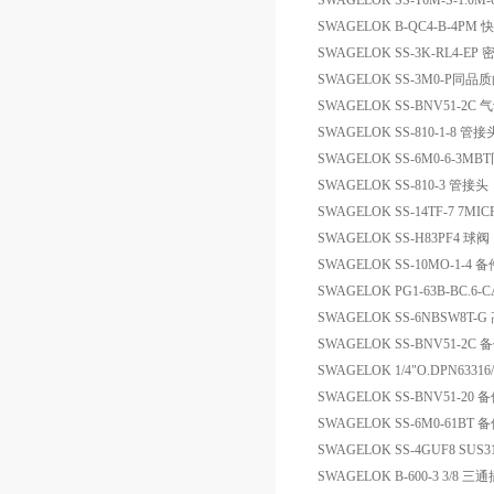
SWAGELOK SS-T6M-S-1.
SWAGELOK B-QC4-B-4PM 
SWAGELOK SS-3K-RL4-EP 
SWAGELOK SS-3M0-P同
SWAGELOK SS-BNV51-2C
SWAGELOK SS-810-1-8 管接
SWAGELOK SS-6M0-6
SWAGELOK SS-810-3 管接头
SWAGELOK SS-14TF-7 7MIC
SWAGELOK SS-H83PF4 球阀
SWAGELOK SS-10MO-1-4 备
SWAGELOK PG1-63B-BC.6
SWAGELOK SS-6NBSW8T-
SWAGELOK SS-BNV51-2C 
SWAGELOK 1/4"O.DPN6331
SWAGELOK SS-BNV51-20 
SWAGELOK SS-6M0-61BT 
SWAGELOK SS-4GUF8 SUS316
SWAGELOK B-600-3 3/8 三