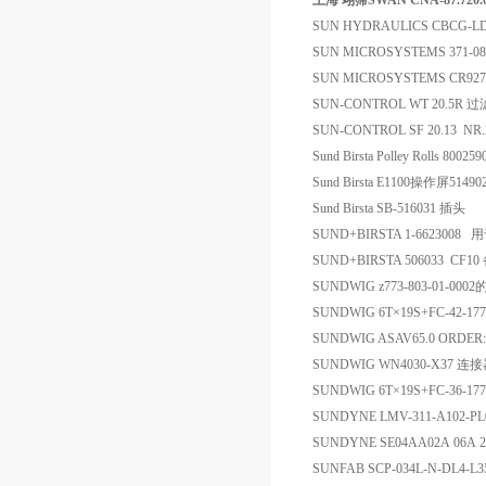
上海 翊霈SWAN CNA-87.720.
SUN HYDRAULICS CBCG-L
SUN MICROSYSTEMS 371-08
SUN MICROSYSTEMS CR927
SUN-CONTROL WT 20.5R 
SUN-CONTROL SF 20.13 NR.
Sund Birsta Polley Rolls 800
Sund Birsta E1100操作屏514
Sund Birsta SB-516031 插头
SUND+BIRSTA 1-662300
SUND+BIRSTA 506033 CF1
SUNDWIG z773-803-01-00
SUNDWIG 6T×19S+FC-42
SUNDWIG ASAV65.0 ORDER
SUNDWIG WN4030-X37 连
SUNDWIG 6T×19S+FC-36
SUNDYNE LMV-311-A102-PL
SUNDYNE SE04AA02A 06A
SUNFAB SCP-034L-N-DL4-L