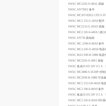
SWAC MC2245-O-40AL 面板
SWAC AN750S2 备件
SWAC MCXF102621 CPU3-3
SWAC MC2 152-G-20A0 配件
SWAC MC2153-G-20AO 面板
SWAC MC2 245-0-440A1 接
SWAC AN750 基础箱
SWAC MC-2106-0-40A0 备件
SWAC MC2-245-O-40A0 电器
SWAC MA2 930-H-10B6 电器
SWAC MC2245-O-40S1 面板
SWAC 集成16 I/O 24V 0.5
SWAC MC2880-S-SGMP 控
SWAC MC2930-H-10B6 可选
SWAC MC2 152-GH-40A0 
SWAC MC2 106-0-40A0 备件
SWAC 集成16 I/O 24V 0.5
SWAC MC2 245-0-20A0 IB