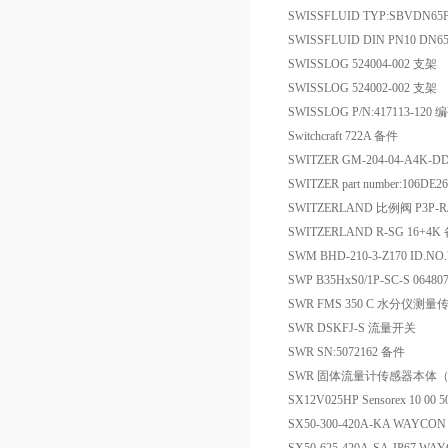
SWISSFLUID TYP:SBVDN65
SWISSFLUID DIN PN10 DN
SWISSLOG 524004-002 支架
SWISSLOG 524002-002 支架
SWISSLOG P/N:417113-120
Switchcraft 722A 备件
SWITZER GM-204-04-A4K-D
SWITZER part number:106D
SWITZERLAND 比例阀 P3P-R
SWITZERLAND R-SG 16+4K
SWM BHD-210-3-Z170 ID.NO
SWP B35HxS0/1P-SC-S 06480
SWR FMS 350 C 水分仪测量
SWR DSKFJ-S 流量开关
SWR SN:5072162 备件
SWR 固体流量计传感器本体（不
SX12V025HP Sensorex 10 
SX50-300-420A-KA WAY