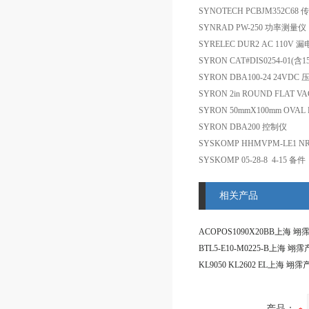
SYNOTECH PCBJM352C68
SYNRAD PW-250 功率测量仪
SYRELEC DUR2 AC 110V
SYRON CAT#DIS0254-
SYRON DBA100-24 24VD
SYRON 2in ROUND FLAT V
SYRON 50mmX100mm OVAL
SYRON DBA200 控制仪
SYSKOMP HHMVPM-LE1 NR.
SYSKOMP 05-28-8 4-15 备件
相关产品
产品：