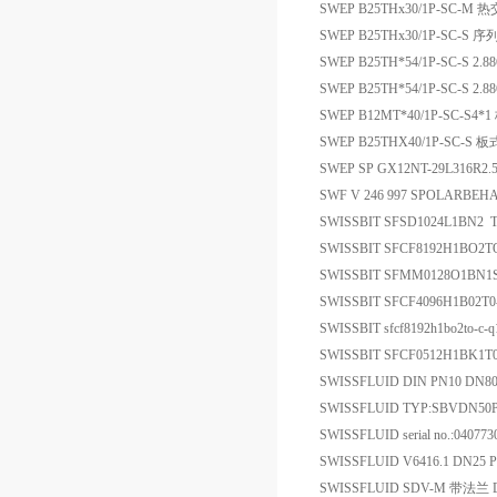
SWEP B25THx30/1P-SC-M
SWEP B25THx30/1P-SC-S
SWEP B25TH*54/1P-SC-S 2.
SWEP B25TH*54/1P-SC-S 2.
SWEP B12MT*40/1P-SC-S4
SWEP B25THX40/1P-SC-S
SWEP SP GX12NT-29L316R
SWF V 246 997 SPOLARBEH
SWISSBIT SFSD1024L1BN2 
SWISSBIT SFCF8192H1BO2
SWISSBIT SFMM0128O1BN1
SWISSBIT SFCF4096H1B02T
SWISSBIT sfcf8192h1bo2to-c-
SWISSBIT SFCF0512H1BK1T
SWISSFLUID DIN PN10 DN
SWISSFLUID TYP:SBVDN50
SWISSFLUID serial no.:0407
SWISSFLUID V6416.1 DN
SWISSFLUID SDV-M 带法兰 DN2