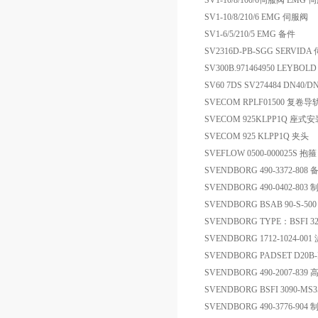
SV1-10/8/100/6伺服阀 EMG
SV1-10/8/210/6 EMG 伺服阀
SV1-6/5/210/5 EMG 备件
SV2316D-PB-SGG SERVID
SV300B.971464950 LEYBO
SV60 7DS SV274484 DN40/
SVECOM RPLF01500 复
SVECOM 925KLPP1Q 座式
SVECOM 925 KLPP1Q 夹头
SVEFLOW 0500-000025S 抱箍
SVENDBORG 490-3372-808 
SVENDBORG 490-0402-803
SVENDBORG BSAB 90-S
SVENDBORG TYPE：BSFI 322
SVENDBORG 1712-1024-001
SVENDBORG PADSET D20B
SVENDBORG 490-2007-
SVENDBORG BSFI 3090-MS
SVENDBORG 490-3776-9