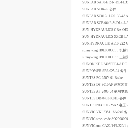
SUNFAB SAP047R-N-DL4-L3
SUNFAB SC047R 备件
SUNFAB SC012/1LG0130-
SUNFAB SCP-064R-V-DL4-L
SUN-HYDRAULICS GBA OE
SUN-HYDRAULICS SXCB-
SUNHYDRAULIK A510-222-G
sunny-king H9E030CCSS 机
sunny-king H9E030CCSS
SUNON KDE 2405PFB1-8 D
SUNPOWER SPS-025-24 备件
SUNTES PC-650Y-01 Brake
SUNTES D8-3010AF 刹车装置
SUNTES AP-2403-04 抱闸
SUNTES DB-0433-K01B 备件
SUNTRONIX SJ1225A2 电压:2
SUNVIC VKL2351 16A/240 
SUNVIC stock code:SO20000
SUNVIC unit:CA22/14/1/220/