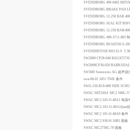
SVENDBORG 490 0402 MD5
SVENDBORG BRAKE PAD LIN
SVENDBORG 12-250 BAR 400
SVENDBORG SEAL KIT BSFG
SVENDBORG 12-250 BAR/4
SVENDBORG 490-3711-8
SVENDBORG BSAH350-S-200
SVENDHOYER MS132-S 
SW2000 CP28-040 K0124727
SW2000CP38-020 BARKS
SW30H Sonoswiss AG 超声
swa-00-01 3451 TWK 备件
SWA-150-R19-000 SIDE S
SWAC SBT16S4 MC2 100G-
SWAC MC2 245-O-40A1 电器
SWAC MC2-101-O-40A1(bao
SWAC MC2 101-O-40A0 备件
SWAC MC2 930-H-10B1 面板
SWAC MC2750G-70 面板