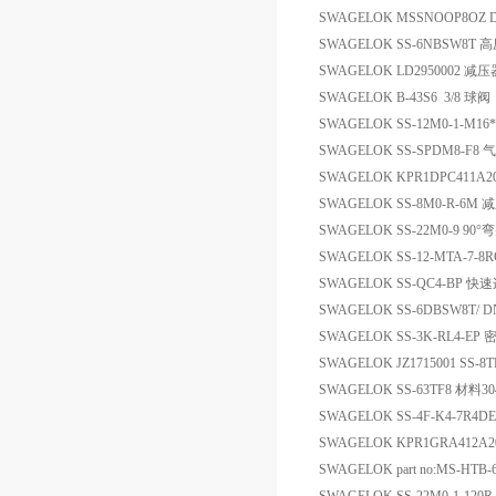
SWAGELOK MSSNOOP8OZ 
SWAGELOK SS-6NBSW8T 
SWAGELOK LD2950002 减压
SWAGELOK B-43S6 3/8 球阀
SWAGELOK SS-12M0-1-M1
SWAGELOK SS-SPDM8-
SWAGELOK KPR1DPC411A
SWAGELOK SS-8M0-R-6M
SWAGELOK SS-22M0-9 90°
SWAGELOK SS-12-MTA-7
SWAGELOK SS-QC4-BP 
SWAGELOK SS-6DBSW8T/ D
SWAGELOK SS-3K-RL4-EP 
SWAGELOK JZ1715001 SS
SWAGELOK SS-63TF8 材料3
SWAGELOK SS-4F-K4-7R4D
SWAGELOK KPR1GRA412A
SWAGELOK part no:MS-HTB-6T 3