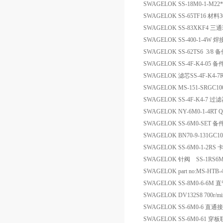
SWAGELOK SS-18M0-1-M2
SWAGELOK SS-65TF16 材料
SWAGELOK SS-83XKF4 三
SWAGELOK SS-400-1-4
SWAGELOK SS-62TS6 3/8 
SWAGELOK SS-4F-K4-05 备
SWAGELOK 滤芯SS-4F-K4-7
SWAGELOK MS-151-SRGC
SWAGELOK SS-4F-K4-7 过
SWAGELOK NY-6M0-1-4RT
SWAGELOK SS-6M0-SET 备
SWAGELOK BN70-9-131GC1
SWAGELOK SS-6M0-1-2RS
SWAGELOK 针阀 SS-1RS6
SWAGELOK part no:MS-HTB-4T 1
SWAGELOK SS-8M0-6-6
SWAGELOK DV132S8 700r/mi
SWAGELOK SS-6M0-6 直通
SWAGELOK SS-6M0-61 