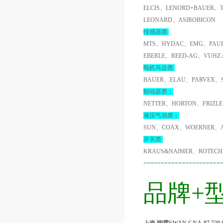
ELCIS、LENORD+BAUER、
LEONARD、ASIROBICON
传感器类:
MTS、HYDAC、EMG、PAUL
EBERLE、REED-AG、VUHZ
电机马达类:
BAUER、ELAU、PARVEX、
制动器类：
NETTER、HORTON、FRIZL
液压气动类：
SUN、COAX、WOERNER、A
开关类:
KRAUS&NAIMER、ROTECH
======================
品牌+