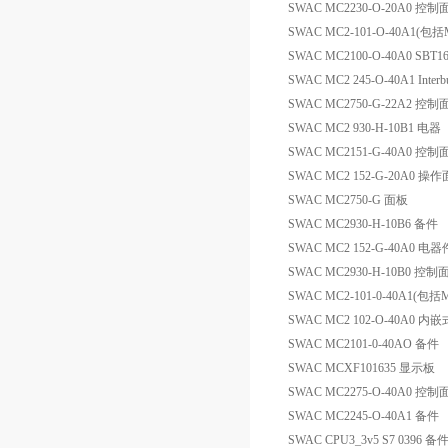
SWAC MC2230-O-20A0 控制
SWAC MC2-101-O-40A1(包括M
SWAC MC2100-O-40A0 SB
SWAC MC2 245-O-40A1 Interbu
SWAC MC2750-G-22A2 控制
SWAC MC2 930-H-10B1 电器
SWAC MC2151-G-40A0 控制
SWAC MC2 152-G-20A0 操
SWAC MC2750-G 面板
SWAC MC2930-H-10B6 备件
SWAC MC2 152-G-40A0 电器
SWAC MC2930-H-10B0 控制
SWAC MC2-101-0-40A1(包括MC
SWAC MC2 102-O-40A0 内
SWAC MC2101-0-40AO 备件
SWAC MCXF101635 显示板
SWAC MC2275-O-40A0 控制
SWAC MC2245-O-40A1 备件
SWAC CPU3_3v5 S7 0396 备