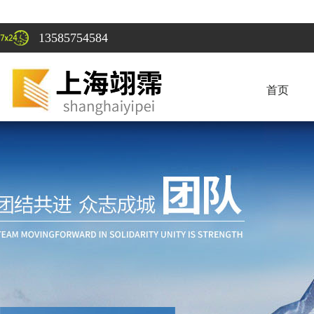
13585754584
首页