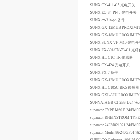
SUNX CX-411-C5 光电开关
SUNX EQ-34-PN-J 光电开关
SUNX ex-31a-pn 备件
SUNX GX-12MUB PROXIMI
SUNX GX-18MU PROXIMIT
SUNX SUNX VF-M10 光电开
SUNX FX-301/CN-73-C1 
SUNX HL-C1C-TR 传感器
SUNX CX-424 光电开关
SUNX FX-7 备件
SUNX GX-12MU PROXIMIT
SUNX HL-C105C-BK5 传感器
SUNX GXL-8FU PROXIMITY
SUNYATA BB-02-2B3-D24
suparator TYPE M60 P 24/
suparator RHEINSTROM TY
suparator 24EM021021 24/EM
suparator Model 86/240GF