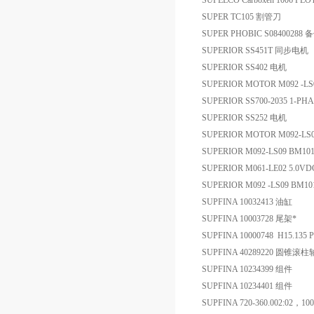
SUPELCO Carboxen 1006 
SUPER TC105 割管刀
SUPER PHOBIC S08400288 
SUPERIOR SS451T 同步电机
SUPERIOR SS402 电机
SUPERIOR MOTOR M092 -LS
SUPERIOR SS700-2035 1-PH
SUPERIOR SS252 电机
SUPERIOR MOTOR M092-LS
SUPERIOR M092-LS09 BM1
SUPERIOR M061-LE02 5.0V
SUPERIOR M092 -LS09 BM1
SUPFINA 10032413 油缸
SUPFINA 10003728 尾架*
SUPFINA 10000748 H15.135 
SUPFINA 40289220 圆锥滚
SUPFINA 10234399 组件
SUPFINA 10234401 组件
SUPFINA 720-360.002:02，