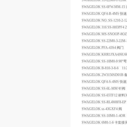
SWAGELOK SS-22M0-1-120
SWAGELOK SS-6FW-MM-1
SWAGELOK QF4-B-4MS 
SWAGELOK NO.:SS-1210-2-
SWAGELOK 316 SS-H83PF4 
SWAGELOK MS-SNOOP-8
SWAGELOK SS-22M0-3-2
SWAGELOK PFA-43S4 阀门
SWAGELOK KHR1JXA4J6U6
SWAGELOK SS-18M0-9 90°
SWAGELOK B-810-3-8-6 1
SWAGELOK 2W3150SD01B 
SWAGELOK QF4-S-4MS 
SWAGELOK SS-6L-MM 针阀
SWAGELOK SS-65TF12 材料
SWAGELOK SS-RL4M8F8-EP
SWAGELOK ss-43GXF4 阀
SWAGELOK SS-10M0-1-4O
SWAGELOK 6M0-1-6 卡套接