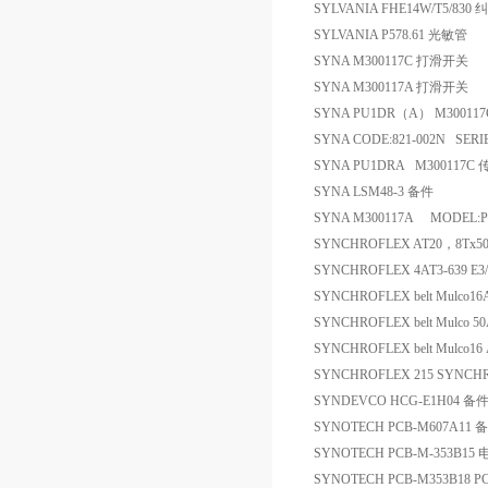
SYLVANIA FHE14W/T5/83
SYLVANIA P578.61 光敏管
SYNA M300117C 打滑开关
SYNA M300117A 打滑开关
SYNA PU1DR（A） M30011
SYNA CODE:821-002N SER
SYNA PU1DRA M300117C 
SYNA LSM48-3 备件
SYNA M300117A MODEL:
SYNCHROFLEX AT20，8Tx5
SYNCHROFLEX 4AT3-639 
SYNCHROFLEX belt Mulco16
SYNCHROFLEX belt Mulco 50
SYNCHROFLEX belt Mulco16 
SYNCHROFLEX 215 SYNCHR
SYNDEVCO HCG-E1H04 备
SYNOTECH PCB-M607A11 
SYNOTECH PCB-M-353B15
SYNOTECH PCB-M353B18