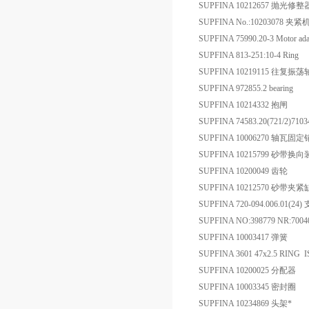
SUPFINA 10212657 抛光修整
SUPFINA No.:10203078 夹
SUPFINA 75990.20-3 Motor ada
SUPFINA 813-251:10-4 Ring
SUPFINA 10219115 往复
SUPFINA 972855.2 bearing
SUPFINA 10214332 抱闸
SUPFINA 74583.20(721/2)7
SUPFINA 10006270 轴瓦固定
SUPFINA 10215799 砂带换
SUPFINA 10200049 齿轮
SUPFINA 10212570 砂带夹紧
SUPFINA 720-094.006.01(24)
SUPFINA NO:398779 NR:700
SUPFINA 10003417 弹簧
SUPFINA 3601 47x2.5 RING 
SUPFINA 10200025 分配器
SUPFINA 10003345 密封圈
SUPFINA 10234869 头架*