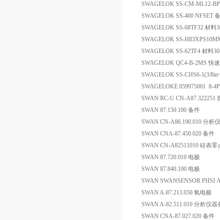
SWAGELOK SS-CM-ML12
SWAGELOK SS-400 NFSET 
SWAGELOK SS-68TF32 材料
SWAGELOK SS-H83XPS1
SWAGELOK SS-62TF4 材料3
SWAGELOK QC4-B-2MS 
SWAGELOK SS-CHS6-1(3/
SWAGELOKE 059975001 8-4
SWAN RC-U CN-A87.322251
SWAN 87.150.100 备件
SWAN CN-A86.190.010
SWAN CNA-87.450.020 备件
SWAN CN-A82511010 硅
SWAN 87.720.010 电极
SWAN 87.840.100 电极
SWAN SWANSENSOR PHSI 
SWAN A-87.213.050 氧电极
SWAN A-82.511.010 分
SWAN CNA-87.027.020 备件