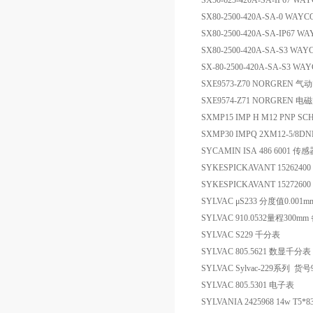
SX50-625-420A-SA-IP67 
SX80-2500-420A-SA-0 W
SX80-2500-420A-SA-IP67 
SX80-2500-420A-SA-S3
SX-80-2500-420A-SA-S3
SXE9573-Z70 NORGREN 
SXE9574-Z71 NORGREN 电
SXMP15 IMP H M12 PNP S
SXMP30 IMPQ 2XM12-5/8D
SYCAMIN ISA 486 6001 传
SYKESPICKAVANT 1526240
SYKESPICKAVANT 1527260
SYLVAC μS233 分度值0.0
SYLVAC 910.0532量程300mm
SYLVAC S229 千分表
SYLVAC 805.5621 数显千分表
SYLVAC Sylvac-229系列 货号9
SYLVAC 805.5301 电子表
SYLVANIA 2425968 14w T5*8