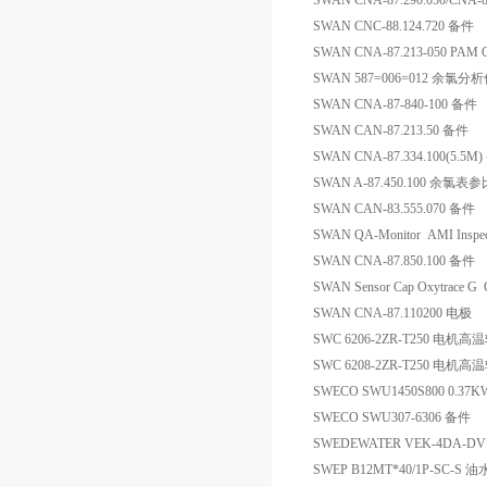
SWAN CNA-87.290.050/CNA-
SWAN CNC-88.124.720 备件
SWAN CNA-87.213-050 PA
SWAN 587=006=012 余氯
SWAN CNA-87-840-100 备件
SWAN CAN-87.213.50 备件
SWAN CNA-87.334.100(5.5M
SWAN A-87.450.100 余氯
SWAN CAN-83.555.070 备件
SWAN QA-Monitor AMI In
SWAN CNA-87.850.100 备件
SWAN Sensor Cap Oxytrace
SWAN CNA-87.110200 电极
SWC 6206-2ZR-T250 电机高
SWC 6208-2ZR-T250 电机高
SWECO SWU1450S800 0.37K
SWECO SWU307-6306 备件
SWEDEWATER VEK-4DA-DV 
SWEP B12MT*40/1P-SC-S