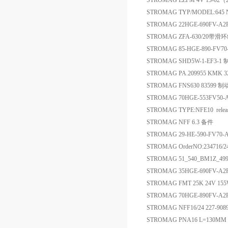
STROMAG EZFM 4V 13-02
STROMAG TYP/MODEL:645 
STROMAG 22HGE-690FV-A2
STROMAG ZFA-630/20带
STROMAG 85-HGE-890-FV7
STROMAG SHD5W-1-EF3-1
STROMAG PA.209955 KMK 
STROMAG FNS630 83599
STROMAG 70HGE-553FV50
STROMAG TYPE:NFE10 rele
STROMAG NFF 6.3 备件
STROMAG 29-HE-590-FV7
STROMAG OrderNO:234716/
STROMAG 51_540_BM1Z_49
STROMAG 35HGE-690FV-
STROMAG FMT 25K 24V 155
STROMAG 70HGE-890FV-A2R
STROMAG NFF16/24 227-90
STROMAG PNA16 L=130MM 