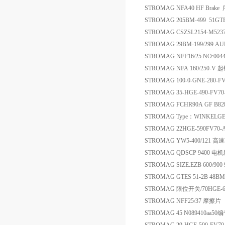
STROMAG NFA40 HF Brake
STROMAG 205BM-499 51GTE
STROMAG CSZSL2154-M523
STROMAG 29BM-199/299 AU
STROMAG NFF16/25 NO:004
STROMAG NFA 160/250-V
STROMAG 100-0-GNE-280-F
STROMAG 35-HGE-490-FV
STROMAG FCHR90A GF B8
STROMAG Type：WINKEL
STROMAG 22HGE-590FV70-A
STROMAG YW5-400/121 
STROMAG QDSCP 9400 
STROMAG SIZE:EZB 600/900
STROMAG GTES 51-2B 48
STROMAG 限位开关/70HGE-690
STROMAG NFF25/37 摩擦片
STROMAG 45 N089410a