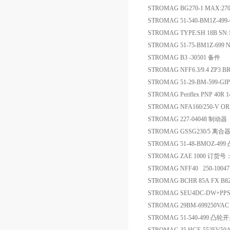
STROMAG BG270-1 MAX:27
STROMAG 51-540-BM1Z-4
STROMAG TYPE:SH 18B SN
STROMAG 51-75-BM1Z-699 N
STROMAG B3 -30501 备件
STROMAG NFF6.3/9.4 ZP3 
STROMAG 51-29-BM-599-GI
STROMAG Periflex PNP 40R 1
STROMAG NFA160/250-V OR
STROMAG 227-04048 制动器
STROMAG GSSG230/5 离
STROMAG 51-48-BMOZ-49
STROMAG ZAE 1000 订货号
STROMAG NFF40 250-10047
STROMAG BCHR 85A FX B825
STROMAG SEU4DC-DW+PP
STROMAG 29BM-699250
STROMAG 51-540-499 凸轮