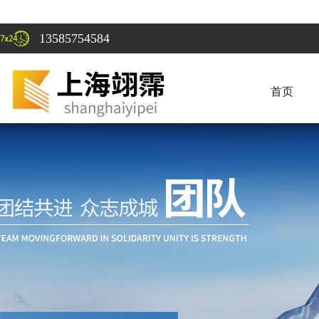
13585754584
首页