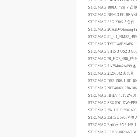
STROMAG 29-HGE-590-FV70-
STROMAG 180LC-499FV 
STROMAG NFF6.3 EG BRA
STROMAG SSG 230/2.5 备件
STROMAG 2CA2D//Stromag Fra
STROMAG 51_4.1_NM3Z_4
STROMAG TYPE:48BM-692 N
STROMAG SH15-3-US2-3 G3
STROMAG 29_HGE_690_FV70_
STROMAG 51-75-bm2z-899 
STROMAG 21207342 离合器
STROMAG DSZ 1508.1 181
STROMAG NFF40/60 250-10
STROMAG HHEV-451VZW5
STROMAG SEU4DC-DW+PPSM
STROMAG 35-_HGE_690_690
STROMAG 35HGE-590FV70-A1
STROMAG Periflex PNP 16R 1
STROMAG FLP 30/0020-60 BC