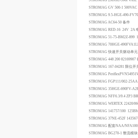
STROMAG 29HGE-590FVAI
STROMAG GV 500-1 500V
STROMAG 9.5-HGE-490-FV70
STROMAG AC64-50 备件
STROMAG RED-16 24V 2
STROMAG 51-75-BM2Z-899 
STROMAG 70HGE-490FVA1
STROMAG 快速开关驱动单元DS
STROMAG 448 200 821699
STROMAG 167-04281 限位开
STROMAG PeriflexPVN5495
STROMAG FGP111/002-25
STROMAG 35HGE-690FV-
STROMAG NFF6.3/9.4 ZP3
STROMAG WERTEX 22420/060
STROMAG 141757/100 125
STROMAG 37NE-452F 1435
STROMAG 配套NAA/NFA100
STROMAG BG270-1 整流模块