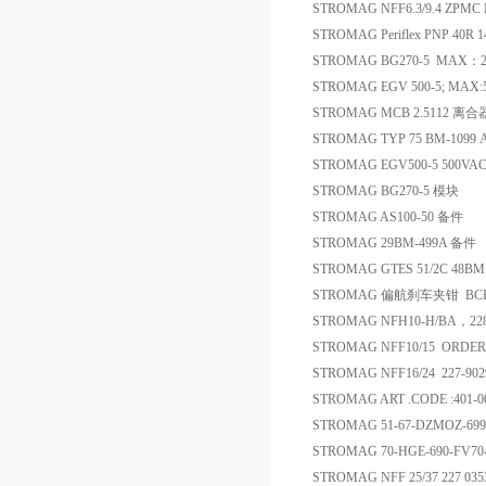
STROMAG NFF6.3/9.4 ZPMC 
STROMAG Periflex PNP 40R 1
STROMAG BG270-5 MAX：
STROMAG EGV 500-5; MA
STROMAG MCB 2.5112 离合
STROMAG TYP 75 BM-1099 
STROMAG EGV500-5 500V
STROMAG BG270-5 模块
STROMAG AS100-50 备件
STROMAG 29BM-499A 备件
STROMAG GTES 51/2C 48B
STROMAG 偏航刹车夹钳 BCH
STROMAG NFH10-H/BA，2
STROMAG NFF10/15 ORDER 
STROMAG NFF16/24 227-902
STROMAG ART .CODE :401-0
STROMAG 51-67-DZMOZ-6
STROMAG 70-HGE-690-FV
STROMAG NFF 25/37 227 0