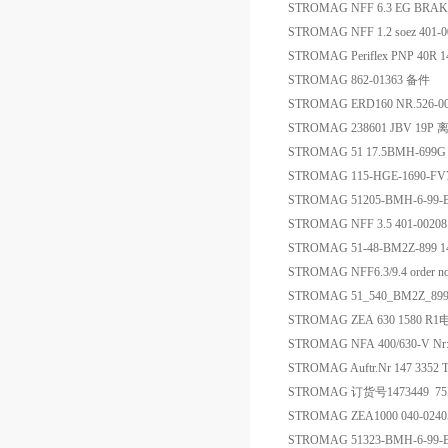
STROMAG NFF 6.3 EG BRA
STROMAG NFF 1.2 soez 401-0
STROMAG Periflex PNP 40R 1
STROMAG 862-01363 备件
STROMAG ERD160 NR.526
STROMAG 238601 JBV 19P
STROMAG 51 17.5BMH-699G
STROMAG 115-HGE-1690-F
STROMAG 51205-BMH-6-99
STROMAG NFF 3.5 401-00208 
STROMAG 51-48-BM2Z-899
STROMAG NFF6.3/9.4 order
STROMAG 51_540_BM2Z_899 
STROMAG ZEA 630 1580 
STROMAG NFA 400/630-V Nr:225
STROMAG Auftr.Nr 147 3352
STROMAG 订货号1473449 75
STROMAG ZEA1000 040-024
STROMAG 51323-BMH-6-99