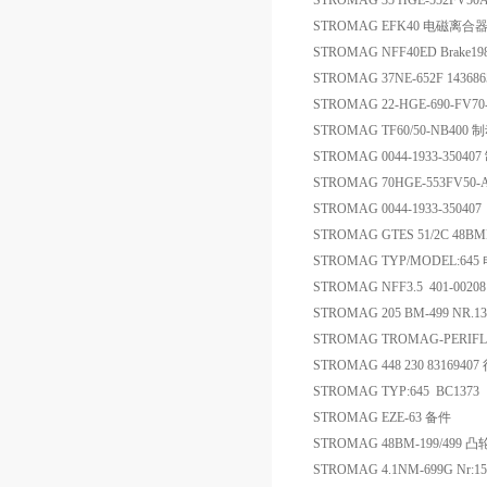
STROMAG 35 HGE-552FV5
STROMAG EFK40 电磁离
STROMAG NFF40ED Brake1
STROMAG 37NE-652F 1436
STROMAG 22-HGE-690-FV7
STROMAG TF60/50-NB400
STROMAG 0044-1933-35040
STROMAG 70HGE-553FV5
STROMAG 0044-1933-350
STROMAG GTES 51/2C 48B
STROMAG TYP/MODEL:64
STROMAG NFF3.5 401-00
STROMAG 205 BM-499 NR.1
STROMAG TROMAG-PERIFL
STROMAG 448 230 831694
STROMAG TYP:645 BC13
STROMAG EZE-63 备件
STROMAG 48BM-199/499 
STROMAG 4.1NM-699G Nr: