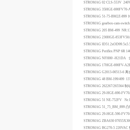
STROMAG 02 CLS-553V 240V
STROMAG 35HGE-690FV70
STROMAG 51-75-BM2Z-899
STROMAG gearbox-cam-swi
STROMAG 205 BM-499 NR:1
STROMAG 230HGE-853FV
STROMAG ID51.2xOD99.5x5
STROMAG Periflex PNP 6R 14
STROMAG NFH80 -H21D
STROMAG 17HGE-690FV-
STROMAG G2013-00513-6 
STROMAG 48 BM-199/499 1
STROMAG 262267/265564 
STROMAG 29-HGE-690-F
STROMAG 51 NE-752FV Nr
STROMAG 51_75_BM_899
STROMAG 29-HGE-590-FV7
STROMAG ZBA630 07055X3
STROMAG BG270-5 220VA