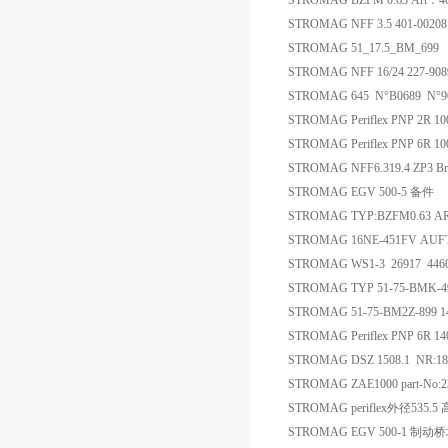
STROMAG BZFM 0.63 Art：4
STROMAG NFF 3.5 401-00208 
STROMAG 51_17.5_BM_699 1
STROMAG NFF 16/24 227-9
STROMAG 645 N°B0689 N°
STROMAG Periflex PNP 2R 10
STROMAG Periflex PNP 6R 10
STROMAG NFF6.319.4 ZP3 B
STROMAG EGV 500-5 备件
STROMAG TYP:BZFM0.63 AR
STROMAG 16NE-451FV AUF
STROMAG WS1-3 26917 44
STROMAG TYP 51-75-BMK-4
STROMAG 51-75-BM2Z-899 1
STROMAG Periflex PNP 6R 14
STROMAG DSZ 1508.1 NR:1
STROMAG ZAE1000 part-No:
STROMAG periflex外径535
STROMAG EGV 500-1 制动