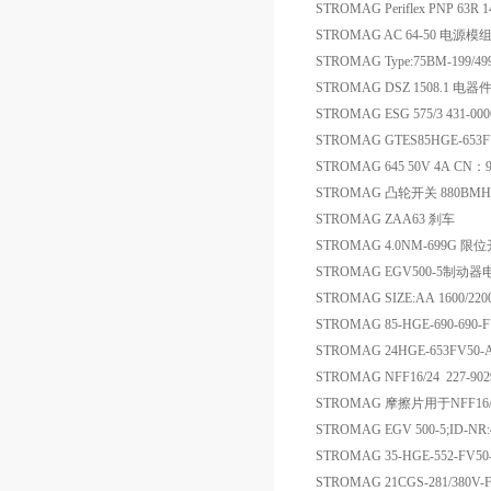
STROMAG Periflex PNP 63R 1
STROMAG AC 64-50 电源模
STROMAG Type:75BM-199/4
STROMAG DSZ 1508.1 电器
STROMAG ESG 575/3 431-0
STROMAG GTES85HGE-653
STROMAG 645 50V 4A CN
STROMAG 凸轮开关 880BMH
STROMAG ZAA63 刹车
STROMAG 4.0NM-699G 限
STROMAG EGV500-5制
STROMAG SIZE:AA 1600/22
STROMAG 85-HGE-690-690-F
STROMAG 24HGE-653FV5
STROMAG NFF16/24 227-
STROMAG 摩擦片用于NFF16/24 EA
STROMAG EGV 500-5;ID-NR:
STROMAG 35-HGE-552-FV50-
STROMAG 21CGS-281/38