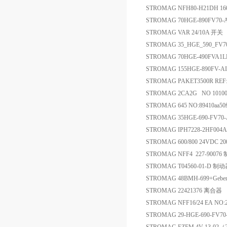
STROMAG NFH80-H21DH 160
STROMAG 70HGE-890FV70-
STROMAG VAR 24/10A 开关
STROMAG 35_HGE_590_FV7
STROMAG 70HGE-490FVA
STROMAG 155HGE-890FV-A
STROMAG PAKET3500R REF:
STROMAG 2CA2G NO 101000
STROMAG 645 NO:89410
STROMAG 35HGE-690-FV7
STROMAG IPH7228-2HF
STROMAG 600/800 24VDC
STROMAG NFF4 227-90076
STROMAG T04560-01-D 制
STROMAG 48BMH-699+Geber
STROMAG 22421376 离合器
STROMAG NFF16/24 EA NO:
STROMAG 29-HGE-690-FV