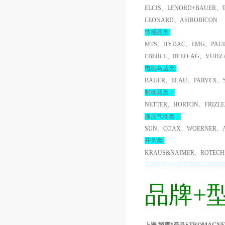
ELCIS、LENORD+BAUER、
LEONARD、ASIROBICON
传感器类:
MTS、HYDAC、EMG、PAUL
EBERLE、REED-AG、VUHZ
电机马达类:
BAUER、ELAU、PARVEX、
制动器类：
NETTER、HORTON、FRIZL
液压气动类：
SUN、COAX、WOERNER、A
开关类:
KRAUS&NAIMER、ROTECH
======================
品牌+