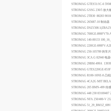
STROMAG GTES51/1C-6 5N
STROMAG GSSG 230/5 放大
STROMAG 2TB30 88283 901
STROMAG 265687-10 制动器
STROMAG DSZ1508.1(ZBA25
STROMAG 70HGE-890FV70
STROMAG 140-00133 100_1
STROMAG 22HGE-690FV
STROMAG 250-105789 刹车片
STROMAG 3CA.G 82940 电
STROMAG 29BM-499A 1393
STROMAG GTES22HGE-853
STROMAG R100-16NE-8 凸
STROMAG 4CA2G MIT B
STROMAG 205 BMN-499 传
STROMAG 448 230 8316940
STROMAG NFA 250/400-V 23
STROMAG 51_29_BM1Z_699