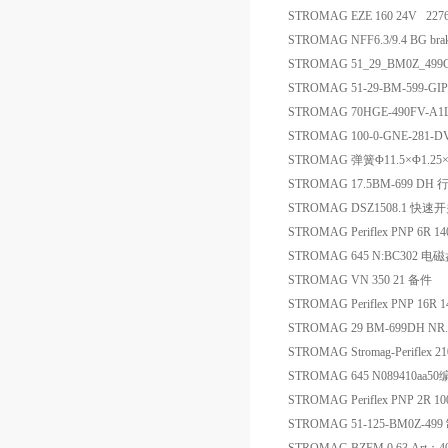
STROMAG EZE 160 24V 22
STROMAG NFF6.3/9.4 BG brak
STROMAG 51_29_BM0Z_499G A
STROMAG 51-29-BM-599-G
STROMAG 70HGE-490FV-A1L
STROMAG 100-0-GNE-281
STROMAG 弹簧Φ11.5×Φ1.2
STROMAG 17.5BM-699 DH
STROMAG DSZ1508.1 快
STROMAG Periflex PNP 6R 14
STROMAG 645 N:BC302
STROMAG VN 350 21 备件
STROMAG Periflex PNP 16R 1
STROMAG 29 BM-699DH NR
STROMAG Stromag-Perifle
STROMAG 645 N089410
STROMAG Periflex PNP 2R 10
STROMAG 51-125-BM0Z-49