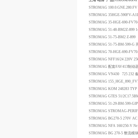
上海 翊霈*产品STROMAGNFF16/
STROMAG 100.0.GNE.280.F
STROMAG 35HGE-590FV-A1L
STROMAG 35-HGE-690-FV70
STROMAG 51-48-BM2Z-899
STROMAG 51-75-BM2 Z-899
STROMAG 51-75-BM-599-G
STROMAG 70-HGE-690-FV70
STROMAG NFF16/24 220V 25
STROMAG 配套FAV413制动
STROMAG VN430 725 232 
STROMAG 155_HGE_890_FV
STROMAG KOM 248283 TYP
STROMAG GTES 51/2C17.5
STROMAG 51-29-BM-599-G
STROMAG STROMAG-PERIF
STROMAG BG270-5 270V A
STROMAG NFA 160/250-V Nr:221
STROMAG BG 270-5 整流模