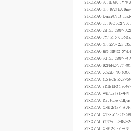
STROMAG 70-HE-690-FV7
STROMAG NFF16/24 EA Brak
STROMAG Kom:207763 Ty
STROMAG 35-HGE-552FV50
STROMAG 29HGE-690FV-
STROMAG TYP 51-540-BM1Z
STROMAG NFF25/37 227-03
STROMAG 扭矩限制器 SWB
STROMAG 70HGE-690FV7
STROMAG BZFM6.3/8V7 4
STROMAG 2CA2D NO 100994
STROMAG 155 HGE-552FV
STROMAG SIME EF3-1 36/0
STROMAG WE77/E 限位开关
STROMAG Disc brake Calipe
STROMAG GNE-281FV AUFT
STROMAG GTES 51/2C 17.5
STROMAG 订货号：234073/2
STROMAG GNE-280FV 开关