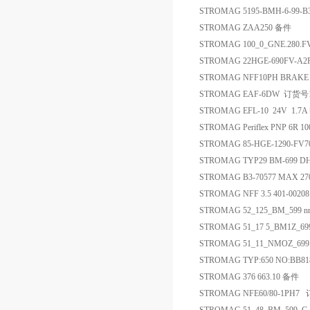
STROMAG 5195-BMH-6-99-
STROMAG ZAA250 备件
STROMAG 100_0_GNE.280.
STROMAG 22HGE-690FV-A
STROMAG NFF10PH BRAK
STROMAG EAF-6DW 
STROMAG EFL-10 24V 1.
STROMAG Periflex PNP 6R 10
STROMAG 85-HGE-1290-FV
STROMAG TYP29 BM-699 DH
STROMAG B3-70577 MAX 2
STROMAG NFF 3.5 401-0020
STROMAG 52_125_BM_599 n
STROMAG 51_17 5_BM1Z_699
STROMAG 51_11_NMOZ_699
STROMAG TYP:650 NO:BB81
STROMAG 376 663.10 备件
STROMAG NFE60/80-1PH7