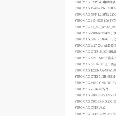
STROMAG TYP:645 电磁制
STROMAG Periflex PNP 16R 1
STROMAG NFF 1.2 SPE2 22554
STROMAG 115-HGE-890-FV7
STROMAG 51_540_BM1Z_49
STROMAG 29BM-199/499 开
STROMAG 360-LC-499G-F
STROMAG ps27 55w AM58
STROMAG GTES 51/2C48BM
STROMAG SIME SHD5 刹车
STROMAG SEU4-DC 压
STROMAG 配套NAA/NFA160
STROMAG GTES51/2B-48B
STROMAG 100-0-GNE-280-
STROMAG ZCB250 备件
STROMAG 70HGE-853FV50
STROMAG ORDER NO.250-1
STROMAG C3TB 总成
STROMAG 35-HGE-690-FV70