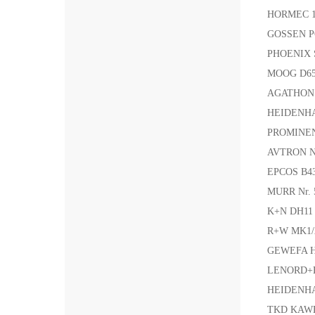
HORMEC 
GOSSEN 
PHOENIX 
MOOG D6
AGATHON 
HEIDENHA
PROMINEN
AVTRON 
EPCOS B4
MURR Nr.
K+N DH11
R+W MK1/
GEWEFA H
LENORD+
HEIDENHAI
TKD KAWE