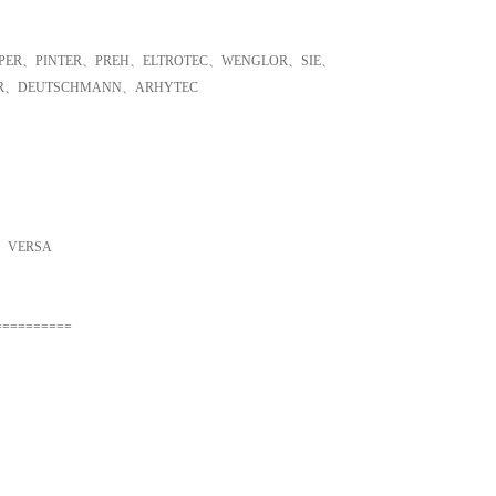
ER、PINTER、PREH、ELTROTEC、WENGLOR、SIE、
ER、DEUTSCHMANN、ARHYTEC
、VERSA
==========