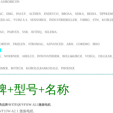
ASIROBICON
C、EMG、PAULY、ALTHEN、ENDEVCO、BROSA、SEIKA、BEDIA、TIPPKEMP
EED-AG、VUHZ A.S、SENSOREX、INDUSTRIEREGLER、VIBRO、STW、KUBL
AU、PARVEX、SSB、AVITEQ、SELEMA、
ORTON、FRIZLEN、STROMAG、ADVANCED、ARIS、COREMO、IBSO
：
X、WOERNER、ARELCO、INNOVATHERM、BOLL&KIRCH、VOEGL、OILGEAR
IMER、ROTECH、KOBOLD,BARKSDALE、PHOENIX
================================================================
牌+型号+名称
品牌AVITEQUVF11W-A2.1激振电机
UVF11W-A2.1 激振电机