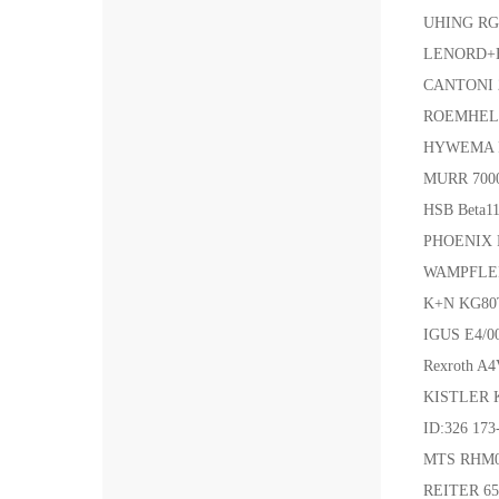
UHING RG
LENORD+
CANTONI
ROEMHELD
HYWEMA Fr
MURR 700
HSB Beta1
PHOENIX R
WAMPFLER
K+N KG80
IGUS E4/0
Rexroth 
KISTLER
ID:326 1
MTS RHM
REITER 6