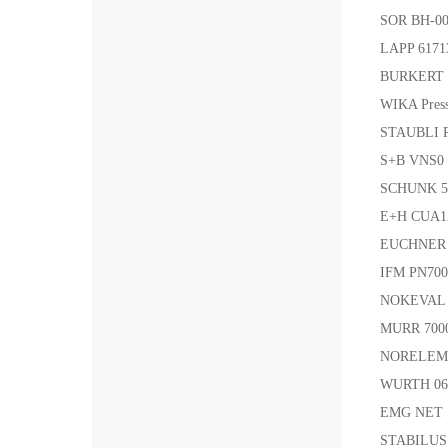
SOR BH-0
LAPP 617
BURKERT 
WIKA Pres
STAUBLI 
S+B VNS0
SCHUNK 5
E+H CUA1
EUCHNER
IFM PN7
NOKEVAL 
MURR 70
NORELEM
WURTH 06
EMG NET
STABILUS 