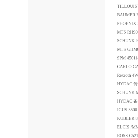
TILLQUIS
BAUMER B
PHOENIX
MTS RHS
SCHUNK J
MTS GHM
SPM 4501
CARLO G
Rexroth 
HYDAC 传感
SCHUNK M
HYDAC 备件
IGUS 35
KUBLER 8
ELCIS /M
ROSS C52