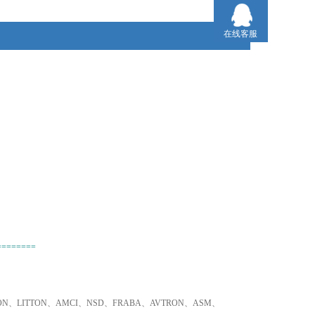
2、不易寻找品牌、小金额，我们同样为您采购！
在线客服
3、只要是欧盟国家的产品，我们可以为您询价并采购！
========
TRON、LITTON、AMCI、NSD、FRABA、AVTRON、ASM、