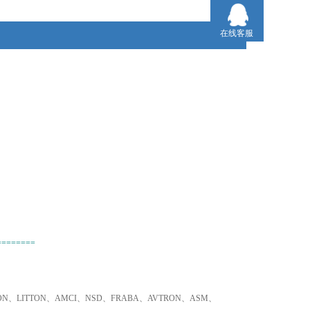
2、不易寻找品牌、小金额，我们同样为您采购！
在线客服
3、只要是欧SNRFR 160/12，5固定环
VEGAB82.AXDNSA盟国家的产品，我们可以为您询价
并采购！
========
TRON、LITTON、AMCI、NSD、FRABA、AVTRON、ASM、