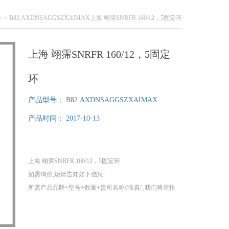
 >
> B82.AXDNSAGGSZXAIMAX上海 翊霈SNRFR 160/12，5固定环
上海 翊霈SNRFR 160/12，5固定
环
产品型号：
B82.AXDNSAGGSZXAIMAX
产品时间：
2017-10-13
上海 翊霈SNRFR 160/12，5固定环
如需询价,烦请告知如下信息:
所需产品品牌+型号+数量+贵司名称//传真/ ,我们将尽快
给您提供报价!
1、我们分公司在德国，可以为您提供提供100%原装正
品！