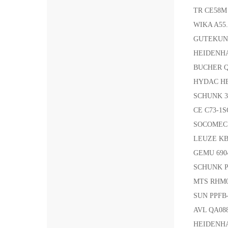
TR CE58M 
WIKA A5
GUTEKUN
HEIDENHA
BUCHER Q
HYDAC HE
SCHUNK 
CE C73-1
SOCOMEC 3
LEUZE KB
GEMU 69
SCHUNK P
MTS RHM
SUN PPF
AVL QA088
HEIDENHA