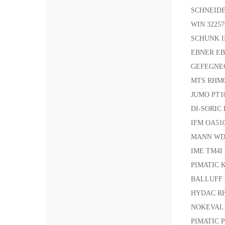
SCHNEID
WIN 3225
SCHUNK 
EBNER EB
GEFEGNEC
MTS RHM
JUMO PT1
DI-SORIC
IFM OA51
MANN WD
IME TM4I
PIMATIC 
BALLUFF 
HYDAC RF 
NOKEVAL
PIMATIC P