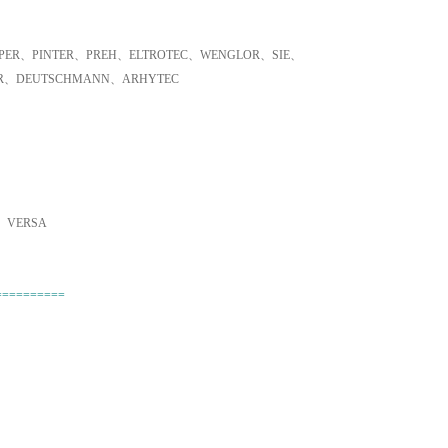
ER、PINTER、PREH、ELTROTEC、WENGLOR、SIE、
ER、DEUTSCHMANN、ARHYTEC
、VERSA
==========