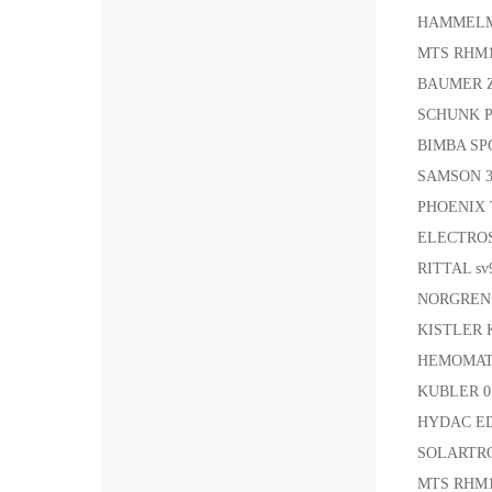
HAMMELM
MTS RHM
BAUMER Z
SCHUNK P
BIMBA SP
SAMSON 3
PHOENIX 
ELECTROS
RITTAL s
NORGREN 
KISTLER
HEMOMAT
KUBLER 0
HYDAC ED
SOLARTRO
MTS RHM1