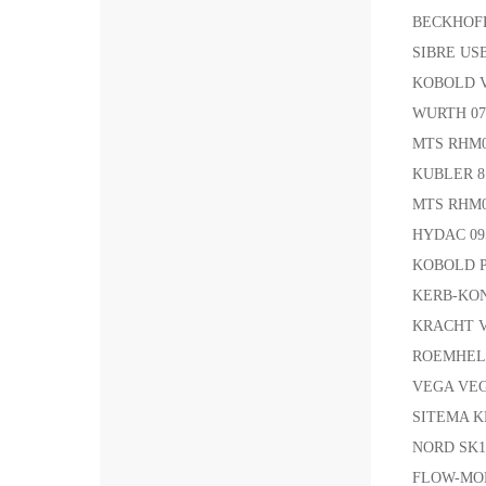
BECKHOFF
SIBRE USB
KOBOLD 
WURTH 0
MTS RHM0
KUBLER 8.
MTS RHM
HYDAC 09
KOBOLD P
KERB-KONU
KRACHT 
ROEMHEL
VEGA VE
SITEMA K
NORD SK1
FLOW-MON