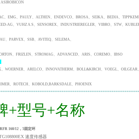
ASIROBICON
C、EMG、PAULY、ALTHEN、ENDEVCO、BROSA、SEIKA、BEDIA、TIPPKEMP
EED-AG、VUHZ A.S、SENSOREX、INDUSTRIEREGLER、VIBRO、STW、KUBL
AU、PARVEX、SSB、AVITEQ、SELEMA、
ORTON、FRIZLEN、STROMAG、ADVANCED、ARIS、COREMO、IBSO
：
X、WOERNER、ARELCO、INNOVATHERM、BOLL&KIRCH、VOEGL、OILGEAR
IMER、ROTECH、KOBOLD,BARKSDALE、PHOENIX
================================================================
牌+型号+名称
FR 160/12，5固定环
FTG108800EX 速度传感器