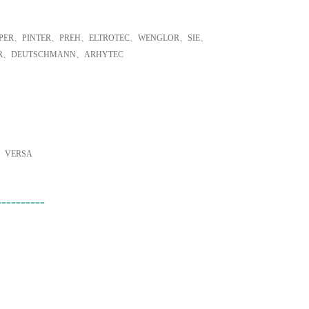
ER、PINTER、PREH、ELTROTEC、WENGLOR、SIE、
ER、DEUTSCHMANN、ARHYTEC
、VERSA
==========