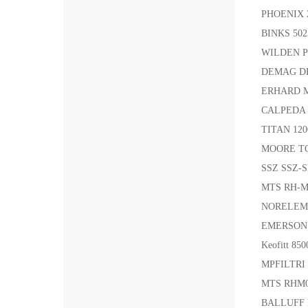
PHOENIX 
BINKS 50
WILDEN P
DEMAG DR
ERHARD M
CALPEDA 
TITAN 1
MOORE T
SSZ SSZ
MTS RH-M
NORELEM 
EMERSON
Keofitt 
MPFILTRI
MTS RHM0
BALLUFF