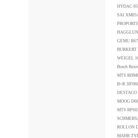
HYDAC 05
SAI XM05
PROPORT
HAGGLUND
GEMU R6
BURKERT
WEIGEL 1
Bosch Rex
MTS RHM
B+R 3IF0
DESTACO S
MOOG D6
MTS RPS0
SCHMERSA
ROLLON D
MAHR TYP