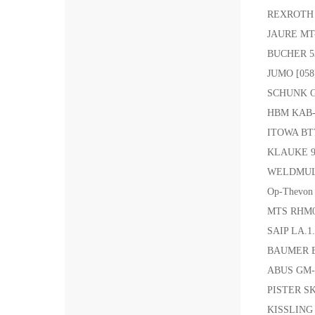
REXROTH 
JAURE MT
BUCHER 5
JUMO [058
SCHUNK G
HBM KAB-
ITOWA BT
KLAUKE 93R
WELDMULL
Op-Thevo
MTS RHM
SAIP LA.1
BAUMER B
ABUS GM-
PISTER S
KISSLING