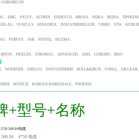
ASIROBICON
C、EMG、PAULY、ALTHEN、ENDEVCO、BROSA、SEIKA、BEDIA、TIPPKEMP
EED-AG、VUHZ A.S、SENSOREX、INDUSTRIEREGLER、VIBRO、STW、KUBL
AU、PARVEX、SSB、AVITEQ、SELEMA、
ORTON、FRIZLEN、STROMAG、ADVANCED、ARIS、COREMO、IBSO
：
X、WOERNER、ARELCO、INNOVATHERM、BOLL&KIRCH、VOEGL、OILGEAR
IMER、ROTECH、KOBOLD,BARKSDALE、PHOENIX
================================================================
牌+型号+名称
F30.500.04电缆
0.500.04 4*50 电缆