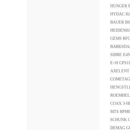
HUNGER 
HYDAC HA
BAUER BS0
HEIDENHA
GEMS RF
BARKSDA
SIBRE E4N
E+H CPS1
AXELENT 
COMETAG
HENGSTLE
ROEMHELD
COAX 3-H
MTS RPM0
SCHUNK G
DEMAG GE