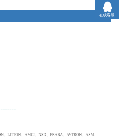
3、只要是欧盟国家的产品，我们可以为您询价并采购！
在线客服
========
TRON、LITTON、AMCI、NSD、FRABA、AVTRON、ASM、