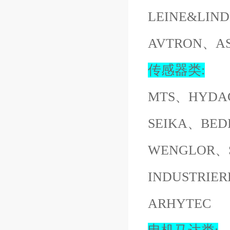
LEINE&LI
AVTRON、A
传感器类:
MTS、HYDA
SEIKA、BED
WENGLOR、S
INDUSTRI
ARHYTEC