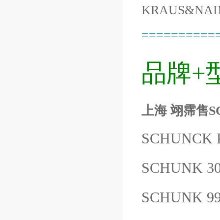
KRAUS&NAI
==========
品牌+
上海 翊霈售SCH
SCHUNCK 
SCHUNK 30
SCHUNK 99