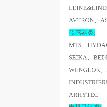
LEINE&LI
AVTRON、A
传感器类:
MTS、HYDA
SEIKA、BED
WENGLOR、S
INDUSTRI
ARHYTEC