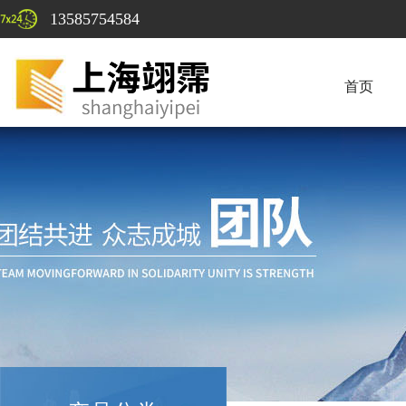
13585754584
首页