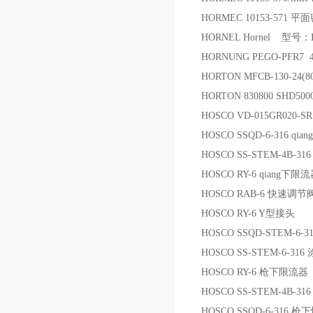
HORMEC 10153-571 
HORNEL Hornel 型
HORNUNG PEGO-PFR7 
HORTON MFCB-130-24(
HORTON 830800 SHD50
HOSCO VD-015GR020-
HOSCO SSQD-6-316 qi
HOSCO SS-STEM-4B-3
HOSCO RY-6 qiang下限
HOSCO RAB-6 快速调节
HOSCO RY-6 Y型接头
HOSCO SSQD-STEM-6
HOSCO SS-STEM-6-
HOSCO RY-6 枪下限流器
HOSCO SS-STEM-4B-
HOSCO SSQD-6-316 枪