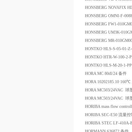
HONSBERG NOVAFIX H
HONSBERG OMNI-F-00
HONSBERG FW1-010GM0
HONSBERG UM3K-010G
HONSBERG MR-010GM
HONTKO HLS-S-05-01-Z
HONTKO HTR-W-100-2
HONTKO HLS-M-20-1-P
HORA MC 80dl/24 备件
HORA 10202185.10 16
HORA MC503/24VA
HORA MC503/24VA
HORIBA mass flow control
HORIBA SEC-E50 流量
HORIBA STEC LF-410A
HORMANN 636872 备件