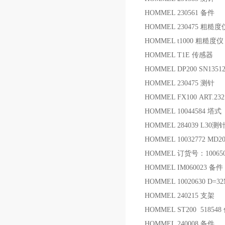
HOMMEL 230561 备件
HOMMEL 230475 粗糙
HOMMEL t1000 粗糙度仪
HOMMEL T1E 传感器
HOMMEL DP200 SN1351
HOMMEL 230475 测针
HOMMEL FX100 ART.232
HOMMEL 10044584
HOMMEL 284039 L30测
HOMMEL 10032772 MD
HOMMEL 订货号：10065
HOMMEL IM060023 备件
HOMMEL 10020630 D
HOMMEL 240215 支架
HOMMEL ST200 51854
HOMMEL 240008 备件