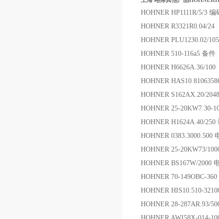
上海 翊霈其他产品HOHNERHP1
HOHNER HP1111R/5/3 
HOHNER R3321R0.04/2
HOHNER PLU1230.02/10
HOHNER 510-116a5 备件
HOHNER H6626A.36/10
HOHNER HAS10 810635
HOHNER S162AX.20/20
HOHNER 25-20KW7.30-
HOHNER H1624A.40/25
HOHNER 0383.3000.50
HOHNER 25-20KW73/10
HOHNER BS167W/2000
HOHNER 70-149OBC-36
HOHNER HIS10.510-32
HOHNER 28-287AR.93/5
HOHNER AWI58X-014-1