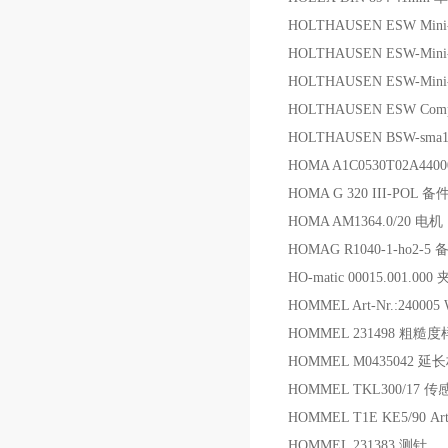
HOLTHAUSEN ESW Mini
HOLTHAUSEN ESW-Mini-
HOLTHAUSEN ESW-Mi
HOLTHAUSEN ESW Com
HOLTHAUSEN BSW-sma
HOMA A1C0530T02A440
HOMA G 320 III-POL 备
HOMA AM1364.0/20 电机
HOMAG R1040-1-ho2-5 
HO-matic 00015.001.00
HOMMEL Art-Nr.:2400
HOMMEL 231498 粗糙
HOMMEL M0435042 延
HOMMEL TKL300/17 
HOMMEL T1E KE5/90 Ar
HOMMEL 231383 测针