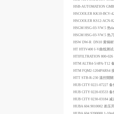
HSB-AUTOMATION GMBH B
HSCOOLER KK10-BCV-4
HSCOOLER KS12-ACN-8
HSGM HSG-03-VW.5 热da
HSGM HSG-03-VW.5 热
HSW DW-R DN10 黄
HT HTIV400 I-V曲线测
HTIFILTRATION 800-02
HTM ALTR4-5/4PA-T12
HTM FQM2-1204PARS
HTT STB-R-230 溫控開關
HUB CITY 0221-07227 
HUB CITY 0220-03533 
HUB CITY 0230-03184 
HUBA 604.9010002 差压
HUBA 604.9200000 1-1