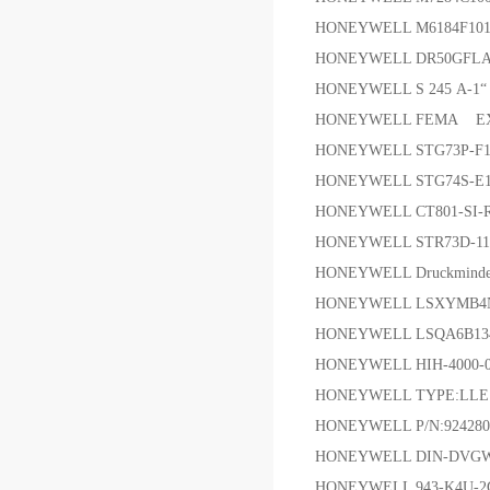
HONEYWELL M6184F1
HONEYWELL DR50GFL
HONEYWELL S 245 A-1
HONEYWELL FEMA EX
HONEYWELL STG73P-F11
HONEYWELL STG74S-E1
HONEYWELL CT801-SI-
HONEYWELL STR73D-11D
HONEYWELL Druckminde
HONEYWELL LSXYMB
HONEYWELL LSQA6B1
HONEYWELL HIH-400
HONEYWELL TYPE:LLE102
HONEYWELL P/N:924
HONEYWELL DIN-DVGW
HONEYWELL 943-K4U-