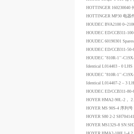
HOTTINGER 16023004
HOTTINGER MP30 电器
HOUDEC BVA2100 0~21
HOUDEC ED/CCB311-100
HOUDEC 60190301 Spares s
HOUDEC ED/CCB311-50-
HOUDEC "810R-1’’-C19X
Identical L014403 - 0 LHS
HOUDEC "810R-1’’-C19X-
Identical L014407-2 – 3 L
HOUDEC ED/CCB311-80-
HOYER HMA2-90L-2， 2.2，
HOYER MS 90S-4 序列号
HOYER S80 2-2 SH7041
HOYER MS132S-8 SN:SH
HOYER HMA2-100L1-4