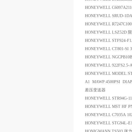
HONEYWELL C6097A2
HONEYWELL SRUD-1
HONEYWELL R7247C
HONEYWELL LSZ52
HONEYWELL STF924-F1
HONEYWELL CT801-SI 3
HONEYWELL NGCPB10B
HONEYWELL 922FS2.5
HONEYWELL MODEL:STD
A1 MAWP:4500PSI DIAP:SS 
差压变送器
HONEYWELL STR94G-1
HONEYWELL MST HF PN:
HONEYWELL C7035A 
HONEYWELL STG94L-E1G
HONIGMANN TS503 