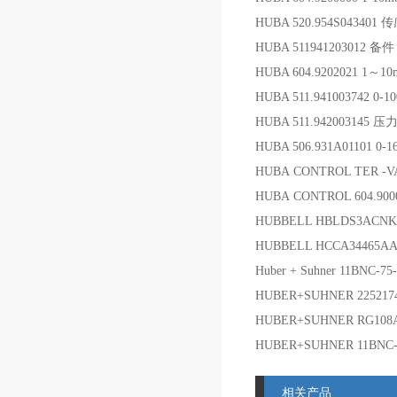
HUBA 520.954S043401 
HUBA 511941203012 备件
HUBA 604.9202021 1～1
HUBA 511.941003742 0
HUBA 511.942003145
HUBA 506.931A01101 0
HUBA CONTROL TER -V
HUBA CONTROL 604.9
HUBBELL HBLDS3ACN
HUBBELL HCCA34465AA
Huber + Suhner 11BNC-75
HUBER+SUHNER 22521
HUBER+SUHNER RG10
HUBER+SUHNER 11BNC-7
相关产品