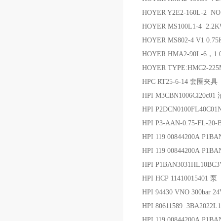
HOYER Y2E2-160L-2 NO
HOYER MS100L1-4 2.2K
HOYER MS802-4 V1 0.
HOYER HMA2-90L-6，1.07
HOYER TYPE:HMC2-22
HPC RT25-6-14 套圈夹具
HPI M3CBN1006Cl20c0
HPI P2DCN0100FL40C01
HPI P3-AAN-0.75-FL-2
HPI 119 00844200A P1
HPI 119 00844200A P
HPI P1BAN3031HL10BC
HPI HCP 11410015401 泵
HPI 94430 VNO 300ba
HPI 80611589 3BA2022
HPI 119 00844200A P1B