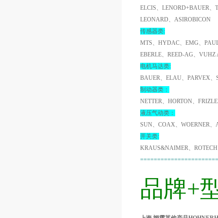
ELCIS、LENORD+BAUER、
LEONARD、ASIROBICON
传感器类:
MTS、HYDAC、EMG、PAUL
EBERLE、REED-AG、VUHZ
电机马达类:
BAUER、ELAU、PARVEX、
制动器类：
NETTER、HORTON、FRIZL
液压气动类：
SUN、COAX、WOERNER、A
开关类:
KRAUS&NAIMER、ROTECH
======================
品牌+