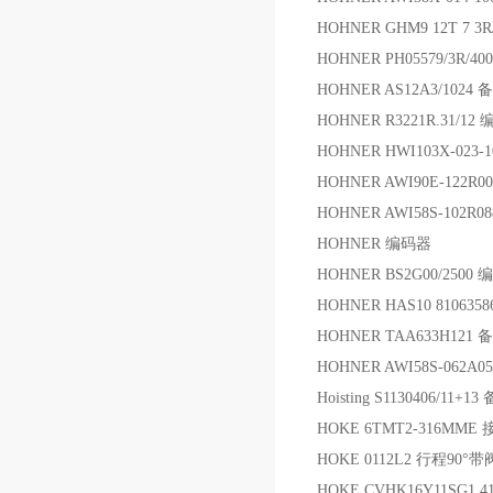
HOHNER GHM9 12T 7 3R
HOHNER PH05579/3R/
HOHNER AS12A3/1024 
HOHNER R3221R.31/12
HOHNER HWI103X-023
HOHNER AWI90E-122R00
HOHNER AWI58S-102R08
HOHNER 编码器
HOHNER BS2G00/2500
HOHNER HAS10 810635
HOHNER TAA633H121 
HOHNER AWI58S-062A0
Hoisting S1130406/11+13
HOKE 6TMT2-316MME
HOKE 0112L2 行程90
HOKE CVHK16Y11SG1 