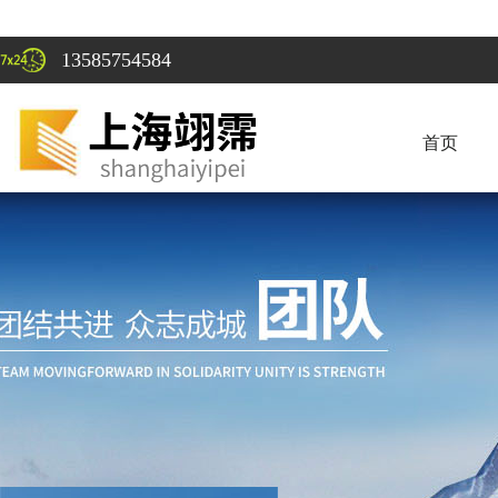
13585754584
首页