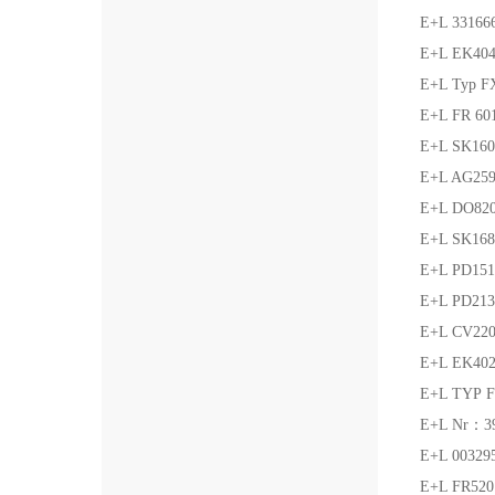
E+L 3316
E+L EK40
E+L Typ F
E+L FR 6
E+L SK16
E+L AG25
E+L DO82
E+L SK16
E+L PD15
E+L PD2
E+L CV
E+L EK40
E+L TYP F
E+L Nr：3
E+L 0032
E+L FR5