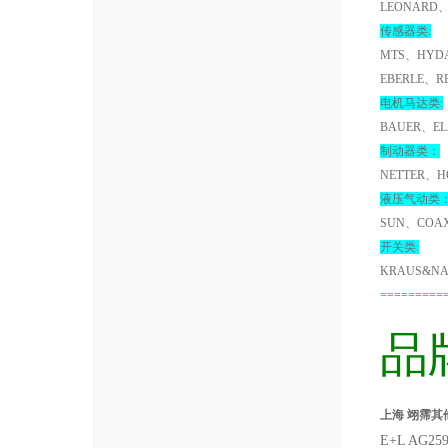
LEONARD、
传感器类:
MTS、HYDA
EBERLE、R
电机马达类:
BAUER、EL
制动器类：
NETTER、H
液压气动类
SUN、COA
开关类:
KRAUS&NA
=========
品
上海 翊霈其他产
E+L AG25