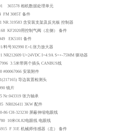
201 365578 相机数据处理单元
64 FM 3085T 备件
001 NR.319583 含安装支架及反光板 控制器
03168 KF2020用控制气阀（左侧） 备件
9949 EK5101 备件
201/料号302990 E+L张力放大器
91 NR212609 U=24VDC I=4.9A S=+-75MM 驱动器
217996 3.5米带两个插头 CANBUS线
40 #00067066 安装附件
001(217165) 导边装置检测头
1990 镜片
35 Nr:043319 张力轴承
535 NR026411 3KW 配件
100-86 CH-323230 屏蔽伸缩电眼线
51780 10米OL82电眼线 电眼线
045915 F 31E 机械师传感器（左） 备件