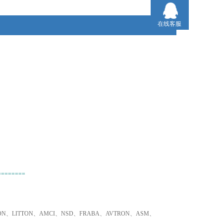
2、不易寻找品牌、小金额，我们同样为您采购！
在线客服
3、只要是欧盟国家的产品，我们可以为您询价并采购！
========
TRON、LITTON、AMCI、NSD、FRABA、AVTRON、ASM、