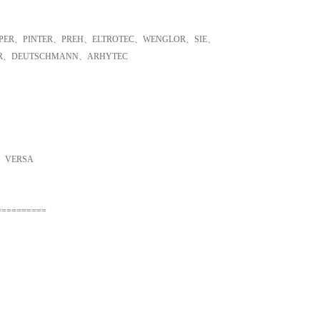
ER、PINTER、PREH、ELTROTEC、WENGLOR、SIE、
ER、DEUTSCHMANN、ARHYTEC
、VERSA
==========