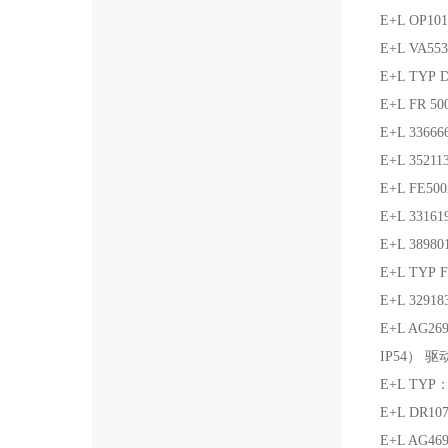
E+L OP10
E+L VA5
E+L TYP 
E+L FR 50
E+L 3366
E+L 35211
E+L FE500
E+L 3316
E+L 389801
E+L TYP 
E+L 32
E+L AG
IP54） 驱
E+L TYP
E+L DR10
E+L AG4