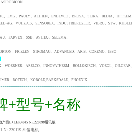
ASIROBICON
C、EMG、PAULY、ALTHEN、ENDEVCO、BROSA、SEIKA、BEDIA、TIPPKEMP
EED-AG、VUHZ A.S、SENSOREX、INDUSTRIEREGLER、VIBRO、STW、KUBL
AU、PARVEX、SSB、AVITEQ、SELEMA、
ORTON、FRIZLEN、STROMAG、ADVANCED、ARIS、COREMO、IBSO
：
X、WOERNER、ARELCO、INNOVATHERM、BOLL&KIRCH、VOEGL、OILGEAR
IMER、ROTECH、KOBOLD,BARKSDALE、PHOENIX
================================================================
牌+型号+名称
品E+LEK4045 Nr:226899通讯板
91 Nr:230119 纠偏电机