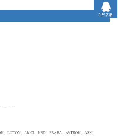
3、只要是欧盟国家的产品，我们可以为您询价并采购！
在线客服
========
TRON、LITTON、AMCI、NSD、FRABA、AVTRON、ASM、