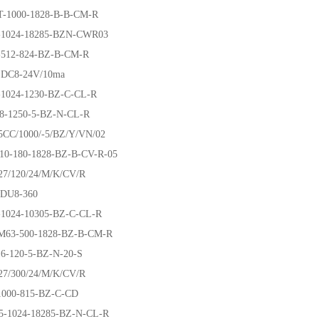
T-1000-1828-B-B-CM-R
-1024-18285-BZN-CWR03
-512-824-BZ-B-CM-R
,DC8-24V/10ma
-1024-1230-BZ-C-CL-R
28-1250-5-BZ-N-CL-R
5CC/1000/-5/BZ/Y/VN/02
610-180-1828-BZ-B-CV-R-05
27/120/24/M/K/CV/R
9DU8-360
-1024-10305-BZ-C-CL-R
63-500-1828-BZ-B-CM-R
6-120-5-BZ-N-20-S
27/300/24/M/K/CV/R
1000-815-BZ-C-CD
15-1024-18285-BZ-N-CL-R