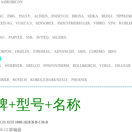
ASIROBICON
C、EMG、PAULY、ALTHEN、ENDEVCO、BROSA、SEIKA、BEDIA、TIPPKEMP
EED-AG、VUHZ A.S、SENSOREX、INDUSTRIEREGLER、VIBRO、STW、KUBL
AU、PARVEX、SSB、AVITEQ、SELEMA、
ORTON、FRIZLEN、STROMAG、ADVANCED、ARIS、COREMO、IBSO
：
X、WOERNER、ARELCO、INNOVATHERM、BOLL&KIRCH、VOEGL、OILGEAR
IMER、ROTECH、KOBOLD,BARKSDALE、PHOENIX
================================================================
牌+型号+名称
S 115T-1000-1828-B-B-CM-R
10-12 联轴器