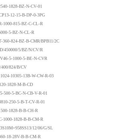
2540-1828-BZ-N-CV-01
CP13-12-15-B-DP-0-3PG
R-1000-815-BZ-C-CL-R
5000-5-BZ-N-CL-R
T-360-824-BZ-B-CMR/BPB11/2C
D/450000/5/BZ/N/CV/R
JV46-5-1000-5-BE-N-CVR
/400/824/B/CV
-1024-10305-13B-W-CW-R-03
120-1828-M-B-CD
5-500-5-BC-N-CB-V-R-01
810-250-5-B-T-CV-R-01
1500-1828-B-B-CH-R
C-1000-1828-B-B-CM-R
3S10M+958SS13/12/06/G/SL
360-18-28V-B-B-CM-R