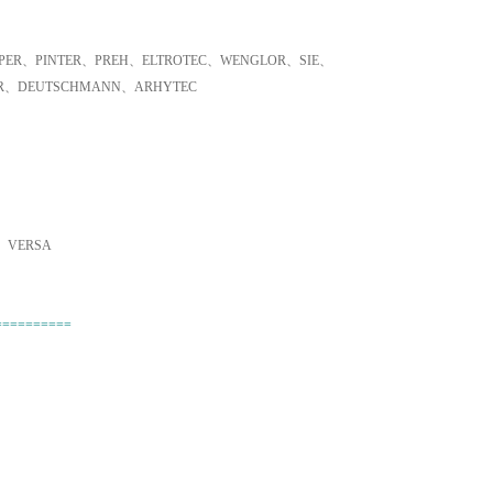
ER、PINTER、PREH、ELTROTEC、WENGLOR、SIE、
ER、DEUTSCHMANN、ARHYTEC
、VERSA
==========