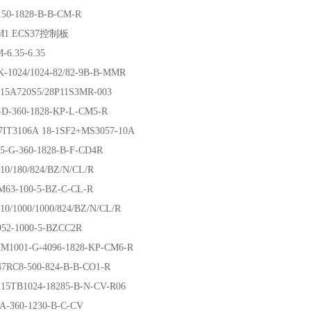
150-1828-B-B-CM-R
LM1 ECS37控制板
-6.35-6.35
K-1024/1024-82/82-9B-B-MMR
15A720S5/28P11S3MR-003
-D-360-1828-KP-L-CM5-R
7IT3106A 18-1SF2+MS3057-10A
5-G-360-1828-B-F-CD4R
10/180/824/BZ/N/CL/R
63-100-5-BZ-C-CL-R
10/1000/1000/824/BZ/N/CL/R
952-1000-5-BZCC2R
M1001-G-4096-1828-KP-CM6-R
47RC8-500-824-B-B-CO1-R
15TB1024-18285-B-N-CV-R06
A-360-1230-B-C-CV