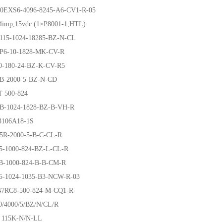
0EXS6-4096-8245-A6-CV1-R-05
4imp,15vdc (1×P8001-1,HTL)
 115-1024-18285-BZ-N-CL
6P6-10-1828-MK-CV-R
0-180-24-BZ-K-CV-R5
4B-2000-5-BZ-N-CD
T 500-824
B-1024-1828-BZ-B-VH-R
106A18-1S
5R-2000-5-B-C-CL-R
15-1000-824-BZ-L-CL-R
B-1000-824-B-B-CM-R
15-1024-1035-B3-NCW-R-03
47RC8-500-824-M-CQ1-R
0/4000/5/BZ/N/CL/R
 115K-N/N-LL