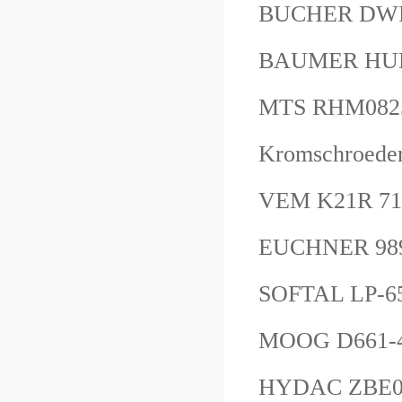
BUCHER DWPB
BAUMER HU
MTS RHM08
Kromschroed
VEM K21R 7
EUCHNER 98
SOFTAL LP
MOOG D661-
HYDAC ZB