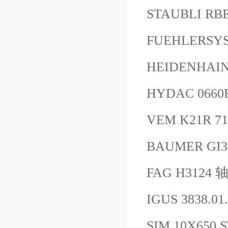
STAUBLI R
FUEHLERSYS
HEIDENHAIN 
HYDAC 0660
VEM K21R 71
BAUMER GI3
FAG H3124 
IGUS 3838.01
SIM 10X650 