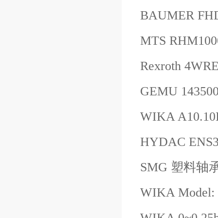
BAUMER FHD
MTS RHM100
Rexroth 4W
GEMU 14350
WIKA A10.1
HYDAC ENS3
SMG 塑料轴承
WIKA Model:
WIKA 0~0.2