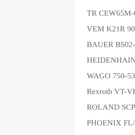
TR CEW65M
VEM K21R 90
BAUER BS02
HEIDENHAIN
WAGO 750-5
Rexroth VT-
ROLAND S
PHOENIX FL/