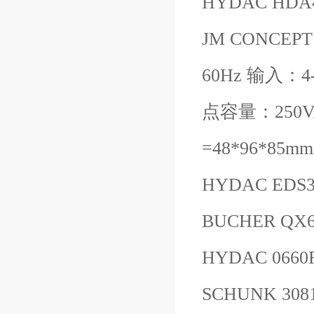
HYDAC HDA
JM CONCEPT 
60Hz 输入
点容量：250V
=48*96*8
HYDAC EDS3
BUCHER QX61
HYDAC 0660
SCHUNK 308