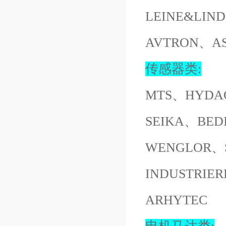
LEINE&LI
AVTRON、A
传感器类:
MTS、HYDA
SEIKA、BED
WENGLOR、S
INDUSTRI
ARHYTEC