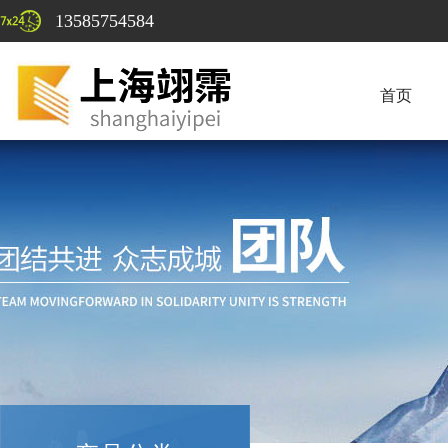
13585754584
首页