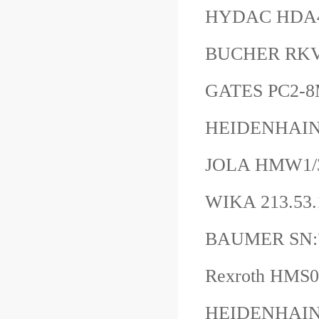
HYDAC HDA
BUCHER RKV
GATES PC2-8M
HEIDENHAI
JOLA HMW1/
WIKA 213.5
BAUMER SN:7
Rexroth HMS
HEIDENHAIN 