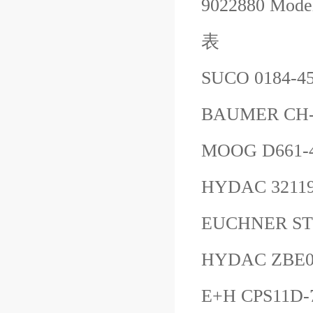
9022880 Model:
表
SUCO 0184-4
BAUMER CH-8
MOOG D661
HYDAC 3211
EUCHNER ST
HYDAC ZB
E+H CPS11D