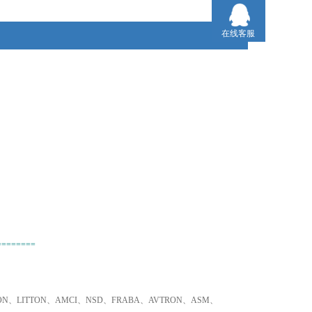
品！
在线客服
2、不易寻找品牌、小金额，我们同样为您采购！
3、只要是欧盟国家的产品，我们可以为您询价并采购！
========
TRON、LITTON、AMCI、NSD、FRABA、AVTRON、ASM、