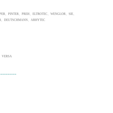
ER、PINTER、PREH、ELTROTEC、WENGLOR、SIE、
ER、DEUTSCHMANN、ARHYTEC
、VERSA
==========