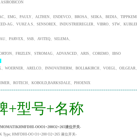
ASIROBICON
C、EMG、PAULY、ALTHEN、ENDEVCO、BROSA、SEIKA、BEDIA、TIPPKEMP
EED-AG、VUHZ A.S、SENSOREX、INDUSTRIEREGLER、VIBRO、STW、KUBL
AU、PARVEX、SSB、AVITEQ、SELEMA、
ORTON、FRIZLEN、STROMAG、ADVANCED、ARIS、COREMO、IBSO
：
X、WOERNER、ARELCO、INNOVATHERM、BOLL&KIRCH、VOEGL、OILGEAR
IMER、ROTECH、KOBOLD,BARKSDALE、PHOENIX
================================================================
牌+型号+名称
OMATIKHMFDHI-OOO1=200O2=265液位开关-
 Type; HMFDHI-OO O1=200 O2=265 液位开关-