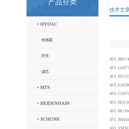
产品分类
技术文
+ HYDAC
- 传感器
- 开关
AVL BB17
AVL QA07
- 滤芯
AVL BV2
AVL EI02
+ MTS
AVL GY07
AVL BO2
+ HEIDENHAIN
AVL BLOW
+ SCHUNK
AVL BX0
AVL YM367