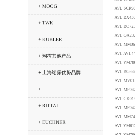
+ MOOG
AVL SCR
AVL BX438
+ TWK
AVL BO7
AVL QA23
+ KUBLER
AVL MM0
AVL AVL
+ 翊霈其他产品
AVL YM70
AVL B05
+ 上海翊霈优势品牌
AVL MV0
+
AVL MF0
AVL GK01
+ RITTAL
AVL MF0
AVL MM
+ EUCHNER
AVL YM61
AVL YM70