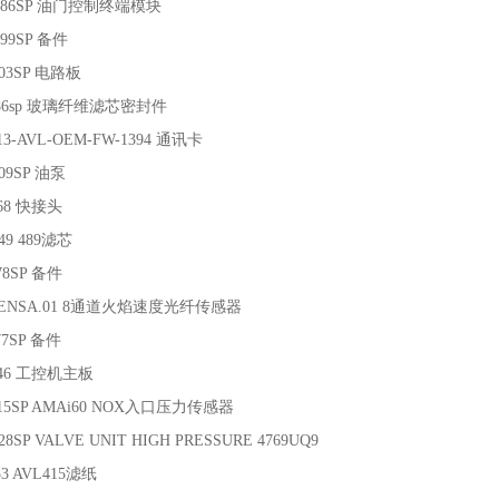
0586SP 油门控制终端模块
399SP 备件
803SP 电路板
6186sp 玻璃纤维滤芯密封件
13-AVL-OEM-FW-1394 通讯卡
09SP 油泵
768 快接头
49 489滤芯
78SP 备件
FSENSA.01 8通道火焰速度光纤传感器
77SP 备件
046 工控机主板
315SP AMAi60 NOX入口压力传感器
28SP VALVE UNIT HIGH PRESSURE 4769UQ9
53 AVL415滤纸