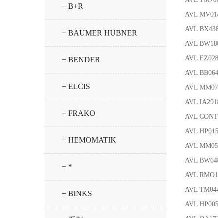
+ B+R
AVL MV0
AVL BX438
+ BAUMER HUBNER
AVL BW1
AVL EZ02
+ BENDER
AVL BB0
+ ELCIS
AVL MM077
AVL IA29
+ FRAKO
AVL CONT
AVL HP01
+ HEMOMATIK
AVL MM
AVL BW64
+ *
AVL RM
AVL TM04
+ BINKS
AVL HP00