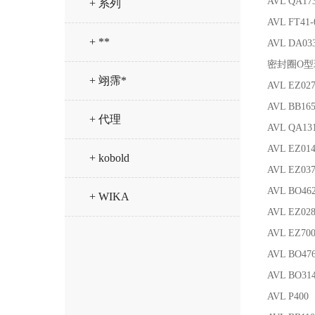
AVL QA17
+ 系列
AVL FT41
+ **
AVL DA03
密封圈O型
+ 翊霈*
AVL EZ02
AVL BB16
+ 代理
AVL QA1
AVL EZ0
+ kobold
AVL EZ0
AVL BO46
+ WIKA
AVL EZ02
AVL EZ7
AVL BO
AVL BO31
AVL P400