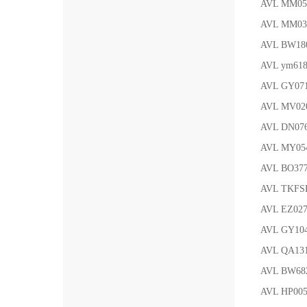
AVL MM
AVL MM0
AVL BW1
AVL ym
AVL GY07
AVL MV02
AVL DN0
AVL MY05
AVL BO37
AVL TK
AVL EZ02
AVL GY1
AVL QA1
AVL BW68
AVL HP00