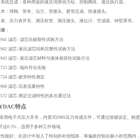
滑系统总成：各种用途的液压润滑动力站、控制阀块、液压执行器。
技术：球阀、管夹、法兰、管接头、胶管总成、快速接头。
力表、压力表开关、测压软管、测压接头、液位计、空滤器、钟型罩等。
标准
：
 2941 滤芯- 滤芯抗破裂性试验方法
 2942 滤芯-液压滤芯结构完整性试验方法
 2943 滤芯- 液压滤芯材料与液体相容性试验方法
 3723 滤芯- 端向符合实验
 3724 滤芯-疲劳特性测定
 3968 滤芯-压差流量特性
 4572 滤芯-测定过滤特性的多次通过法
HYDAC特点
：采用电子式压力开关，内置式DMS压力传感主件，可通过按键设定。精
可达0.5%，适用于多种工作领域;
稳定性能好：在设计中加入了特别的补偿线路，将偏差控制在极小的范围内