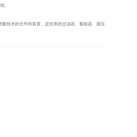
统;
、电子测量技术的元件和装置，是世界的过滤器、
、液压
蓄能器